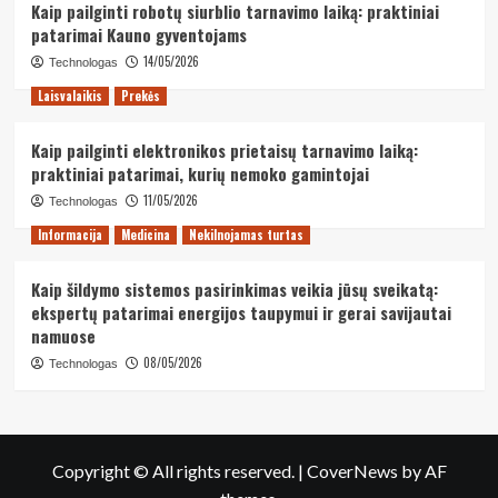
Kaip pailginti robotų siurblio tarnavimo laiką: praktiniai
patarimai Kauno gyventojams
14/05/2026
Technologas
Laisvalaikis
Prekės
Kaip pailginti elektronikos prietaisų tarnavimo laiką:
praktiniai patarimai, kurių nemoko gamintojai
11/05/2026
Technologas
Informacija
Medicina
Nekilnojamas turtas
Kaip šildymo sistemos pasirinkimas veikia jūsų sveikatą:
ekspertų patarimai energijos taupymui ir gerai savijautai
namuose
08/05/2026
Technologas
Copyright © All rights reserved.
|
CoverNews
by AF