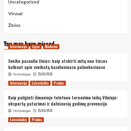
Uncategorized
Virusai
Žinios
You may have missed
Informacija
Ligos
Medicina
Sveiko pasaulio žinios: kaip atskirti mitą nuo tiesos
kalbant apie sveikatą kasdieniuose pašnekesiuose
25/05/2026
Technologas
Informacija
Laisvalaikis
Prekės
Kaip pailginti išmaniojo telefono tarnavimo laiką Vilniuje:
ekspertų patarimai ir dažniausių gedimų prevencija
25/05/2026
Technologas
Laisvalaikis
Prekės