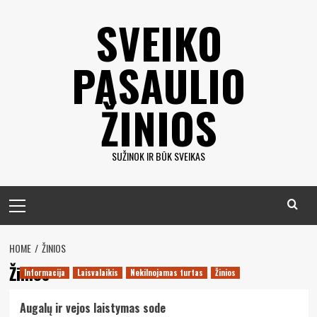
Eiti
SVEIKO
prie
turinio
PASAULIO
ŽINIOS
SUŽINOK IR BŪK SVEIKAS
Pagrindinis
meniu
HOME
ŽINIOS
Žinios
Informacija
Laisvalaikis
Nekilnojamas turtas
Žinios
Augalų ir vejos laistymas sode