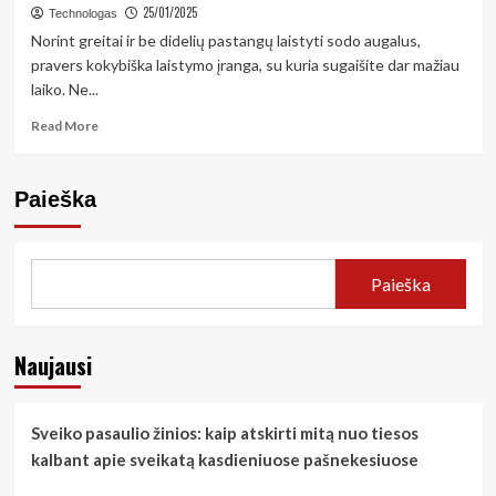
25/01/2025
Technologas
Norint greitai ir be didelių pastangų laistyti sodo augalus,
pravers kokybiška laistymo įranga, su kuria sugaišite dar mažiau
laiko. Ne...
Read
Read More
more
about
Augalų
Paieška
ir
vejos
laistymas
sode
Paieška
Naujausi
Sveiko pasaulio žinios: kaip atskirti mitą nuo tiesos
kalbant apie sveikatą kasdieniuose pašnekesiuose