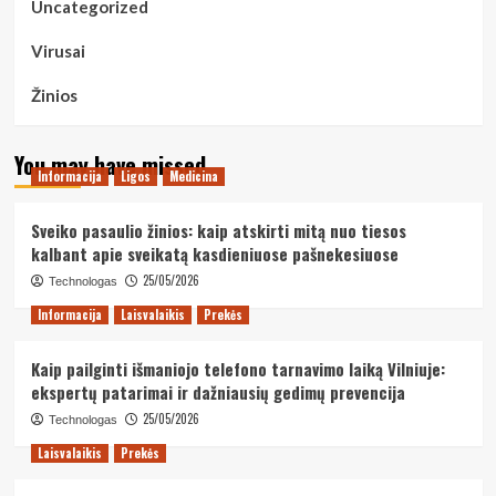
Uncategorized
Virusai
Žinios
You may have missed
Informacija
Ligos
Medicina
Sveiko pasaulio žinios: kaip atskirti mitą nuo tiesos
kalbant apie sveikatą kasdieniuose pašnekesiuose
25/05/2026
Technologas
Informacija
Laisvalaikis
Prekės
Kaip pailginti išmaniojo telefono tarnavimo laiką Vilniuje:
ekspertų patarimai ir dažniausių gedimų prevencija
25/05/2026
Technologas
Laisvalaikis
Prekės