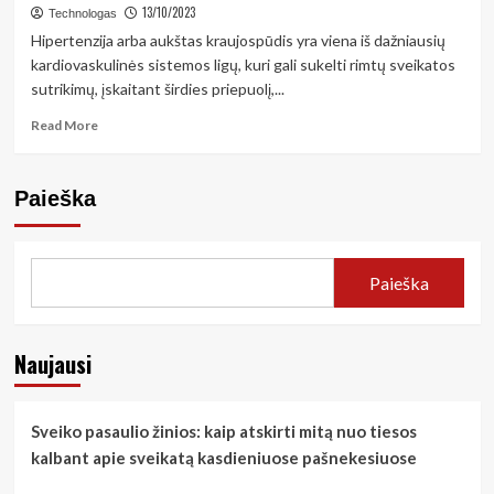
13/10/2023
Technologas
Hipertenzija arba aukštas kraujospūdis yra viena iš dažniausių
kardiovaskulinės sistemos ligų, kuri gali sukelti rimtų sveikatos
sutrikimų, įskaitant širdies priepuolį,...
Read
Read More
more
about
Hipertenzijos
Paieška
profilaktika
ir
gydymas
Paieška
Naujausi
Sveiko pasaulio žinios: kaip atskirti mitą nuo tiesos
kalbant apie sveikatą kasdieniuose pašnekesiuose