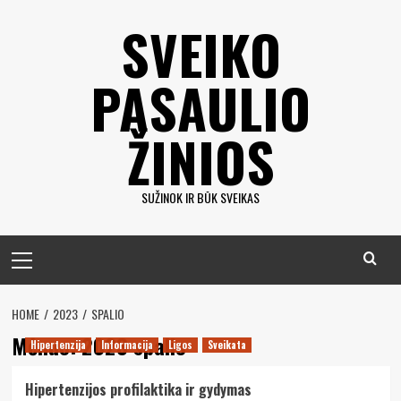
Eiti
SVEIKO
prie
turinio
PASAULIO
ŽINIOS
SUŽINOK IR BŪK SVEIKAS
Pagrindinis
meniu
HOME
2023
SPALIO
Mėnuo:
2023 spalio
Hipertenzija
Informacija
Ligos
Sveikata
Hipertenzijos profilaktika ir gydymas