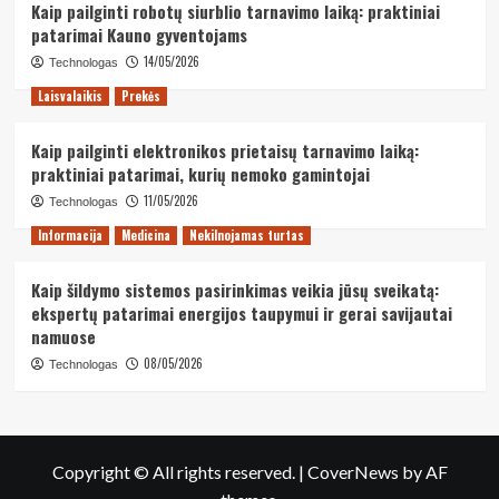
Kaip pailginti robotų siurblio tarnavimo laiką: praktiniai
patarimai Kauno gyventojams
14/05/2026
Technologas
Laisvalaikis
Prekės
Kaip pailginti elektronikos prietaisų tarnavimo laiką:
praktiniai patarimai, kurių nemoko gamintojai
11/05/2026
Technologas
Informacija
Medicina
Nekilnojamas turtas
Kaip šildymo sistemos pasirinkimas veikia jūsų sveikatą:
ekspertų patarimai energijos taupymui ir gerai savijautai
namuose
08/05/2026
Technologas
Copyright © All rights reserved.
|
CoverNews
by AF