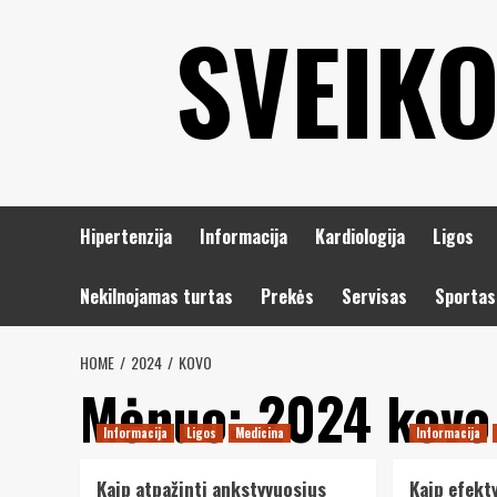
Eiti
SVEIKO
prie
turinio
Hipertenzija
Informacija
Kardiologija
Ligos
Nekilnojamas turtas
Prekės
Servisas
Sportas
HOME
2024
KOVO
Mėnuo:
2024 kovo
Informacija
Ligos
Medicina
Informacija
Kaip atpažinti ankstyvuosius
Kaip efekt