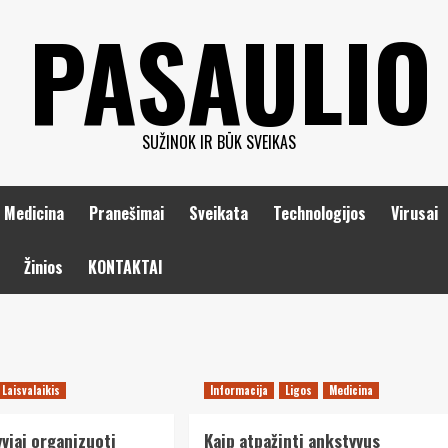
 PASAULIO
SUŽINOK IR BŪK SVEIKAS
Medicina
Pranešimai
Sveikata
Technologijos
Virusai
Žinios
KONTAKTAI
Laisvalaikis
Informacija
Ligos
Medicina
yviai organizuoti
Kaip atpažinti ankstyvus