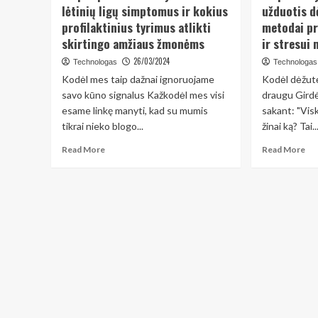
lėtinių ligų simptomus ir kokius
užduotis d
profilaktinius tyrimus atlikti
metodai pr
skirtingo amžiaus žmonėms
ir stresui 
26/03/2024
Technologas
Technologas
Kodėl mes taip dažnai ignoruojame
Kodėl dėžutė
savo kūno signalus Kažkodėl mes visi
draugu Gird
esame linkę manyti, kad su mumis
sakant: "Vis
tikrai nieko blogo...
žinai ką? Tai..
Read
Re
Read More
Read More
more
mo
about
ab
Kaip
Kai
atpažinti
efe
ankstyvuosius
org
lėtinių
užd
ligų
dėž
simptomus
7
ir
pra
kokius
me
profilaktinius
pr
tyrimus
did