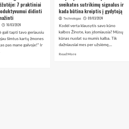
ėžutėje: 7 praktiniai
sveikatos sutrikimų signalus ir
oduktyvumui didinti
kada būtina kreiptis į gydytoją
mažinti
09/03/2024
Technologas
16/03/2024
Kodėl verta klausytis savo kūno
kalbos Žinote, kas įdomiausia? Mūsų
 gali tapti tavo geriausiu
kūnas nuolat su mumis kalba. Tik
ėjau šimtus kartų žmones
dažniausiai mes per užsiėmę,...
kas pas mane galvoje!" Ir
.
Read
Read More
more
ad
about
re
Kaip
out
atpažinti
p
ankstyvus
ktyviai
sveikatos
anizuoti
sutrikimų
uotis
signalus
utėje:
ir
kada
ktiniai
būtina
todai
kreiptis
oduktyvumui
į
inti