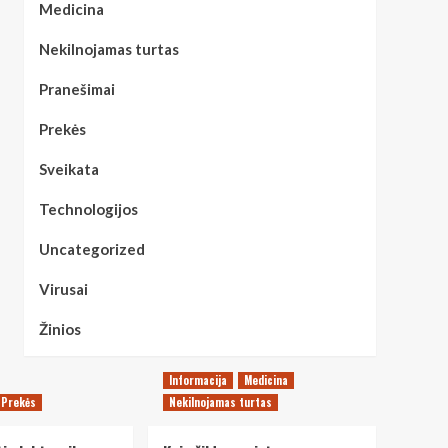
Medicina
Nekilnojamas turtas
Pranešimai
Prekės
Sveikata
Technologijos
Uncategorized
Virusai
Žinios
Informacija
Medicina
Prekės
Nekilnojamas turtas