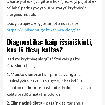
Užsirašykite, ką valgėte ir kokią reakciją pajutote –
tai labai padės gydytojui nustatyti kryžminės
alergijos modelį.
Daugiau apie alergijos simptomus rasite
https://klinikadrauge.lt/kas-yra-alergija/
.
Diagnostika: kaip išsiaiškinti,
kas iš tiesų kaltas?
Įtariate kryžminę alergiją? Štai kaip galite
išsiaiškinti tiesą:
1.
Maisto dienoraštis
– pirmasis žingsnis!
Užsirašykite viską, ką valgote, ir bet kokius
simptomus, kuriuos pastebite. Po kelių savaičių
galite pradėti matyti modelius.
2.
Eliminacinė dieta
– pašalinkite įtariamus