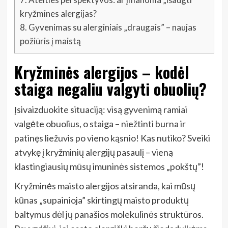
kryžmines alergijas?
8.
Gyvenimas su alerginiais „draugais” – naujas
požiūris į maistą
Kryžminės alergijos – kodėl
staiga negaliu valgyti obuolių?
Įsivaizduokite situaciją: visą gyvenimą ramiai
valgėte obuolius, o staiga – niežtinti burna ir
patinęs liežuvis po vieno kąsnio! Kas nutiko? Sveiki
atvykę į kryžminių alergijų pasaulį – vieną
klastingiausių mūsų imuninės sistemos „pokštų”!
Kryžminės maisto alergijos atsiranda, kai mūsų
kūnas „supainioja” skirtingų maisto produktų
baltymus dėl jų panašios molekulinės struktūros.