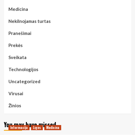
Medicina
Nekilnojamas turtas
Pranešimai
Prekės
Sveikata
Technologijos
Uncategorized
Virusai
Žinios
You may have missed
Informacija
Ligos
Medicina