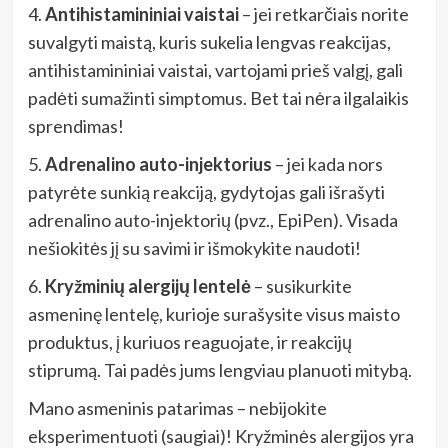
4.
Antihistamininiai vaistai
– jei retkarčiais norite
suvalgyti maistą, kuris sukelia lengvas reakcijas,
antihistamininiai vaistai, vartojami prieš valgį, gali
padėti sumažinti simptomus. Bet tai nėra ilgalaikis
sprendimas!
5.
Adrenalino auto-injektorius
– jei kada nors
patyrėte sunkią reakciją, gydytojas gali išrašyti
adrenalino auto-injektorių (pvz., EpiPen). Visada
nešiokitės jį su savimi ir išmokykite naudoti!
6.
Kryžminių alergijų lentelė
– susikurkite
asmeninę lentelę, kurioje surašysite visus maisto
produktus, į kuriuos reaguojate, ir reakcijų
stiprumą. Tai padės jums lengviau planuoti mitybą.
Mano asmeninis patarimas – nebijokite
eksperimentuoti (saugiai)! Kryžminės alergijos yra