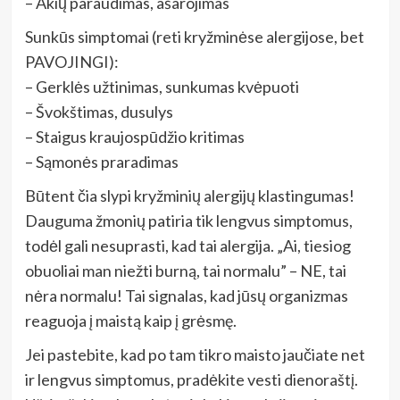
– Akių paraudimas, ašarojimas
Sunkūs simptomai (reti kryžminėse alergijose, bet
PAVOJINGI):
– Gerklės užtinimas, sunkumas kvėpuoti
– Švokštimas, dusulys
– Staigus kraujospūdžio kritimas
– Sąmonės praradimas
Būtent čia slypi kryžminių alergijų klastingumas!
Dauguma žmonių patiria tik lengvus simptomus,
todėl gali nesuprasti, kad tai alergija. „Ai, tiesiog
obuoliai man niežti burną, tai normalu” – NE, tai
nėra normalu! Tai signalas, kad jūsų organizmas
reaguoja į maistą kaip į grėsmę.
Jei pastebite, kad po tam tikro maisto jaučiate net
ir lengvus simptomus, pradėkite vesti dienoraštį.