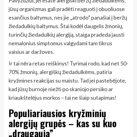
Pavyzdžiui, jei esate alergiški beržų žiedadulkėms,
jūsų organizmas gali pradėti reaguoti į obuoliuose
esančius baltymus, nes jie „atrodo” panašiai į beržų
žiedadulkių baltymus. Štai kodėl daugelis žmonių,
turinčių žiedadulkių alergiją, staiga pradeda jausti
nemalonius simptomus valgydami tam tikrus
vaisius ar daržoves.
Ir tai nėra retas reiškinys! Tyrimai rodo, kad net 50-
70% žmonių, alergiškų žiedadulkėms, patiria
kryžmines reakcijas su maistu. Tad jei pastebėjote,
kad jūsų burnoje niežti po skaniojo persiko ar
kriaukštelėjus morkos – tai ne šiaip sutapimas!
Populiariausios kryžminių
alergijų grupės – kas su kuo
„draugauja”