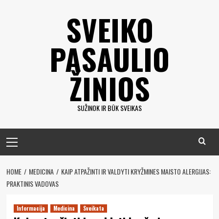
Eiti
SVEIKO
prie
turinio
PASAULIO
ŽINIOS
SUŽINOK IR BŪK SVEIKAS
Pagrindinis
meniu
HOME
MEDICINA
KAIP ATPAŽINTI IR VALDYTI KRYŽMINES MAISTO ALERGIJAS:
PRAKTINIS VADOVAS
Informacija
Medicina
Sveikata