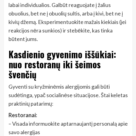
labai individualios. Galbūt reaguojate į žalius
obuolius, bet ne į obuolių sultis, arba į kivi, bet ne į
kivių džemą. Eksperimentuokite mažais kiekiais (jei
reakcijos nėra sunkios) ir stebėkite, kas tinka
būtent jums.
Kasdienio gyvenimo iššūkiai:
nuo restoranų iki šeimos
švenčių
Gyventi su kryžminėmis alergijomis gali būti
sudėtinga, ypač socialinėse situacijose. Štai keletas
praktinių patarimų:
Restoranai:
– Visada informuokite aptarnaujantį personalą apie
savo alergijas