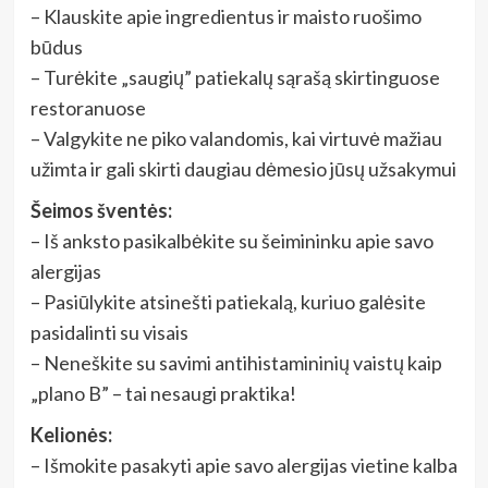
– Klauskite apie ingredientus ir maisto ruošimo
būdus
– Turėkite „saugių” patiekalų sąrašą skirtinguose
restoranuose
– Valgykite ne piko valandomis, kai virtuvė mažiau
užimta ir gali skirti daugiau dėmesio jūsų užsakymui
Šeimos šventės:
– Iš anksto pasikalbėkite su šeimininku apie savo
alergijas
– Pasiūlykite atsinešti patiekalą, kuriuo galėsite
pasidalinti su visais
– Neneškite su savimi antihistamininių vaistų kaip
„plano B” – tai nesaugi praktika!
Kelionės:
– Išmokite pasakyti apie savo alergijas vietine kalba