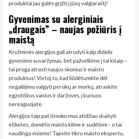
produktai jau galės grįžti į jūsų valgiaraštį!
Gyvenimas su alerginiais
„draugais” – naujas požiūris į
maistą
Kryžminės alergijos gali atrodyti kaip didelis
gyvenimo suvaržymas, bet pažvelkime į tai kitaip –
tai proga atrasti naujus skonius ir maisto
produktus! Vietoj to, kad liūdėtumėte dėl
negalėjimo valgyti persikų ar morkų, atraskite
egzotiškus vaisius ir daržoves, į kuriuos
nereaguojate.
Alergijos taip pat išmoko mus atidžiau skaityti
etiketes, domėtis maisto kilme ir sudėtimi – o tai
naudinga visiems! Tapsite tikru maisto ekspertu,