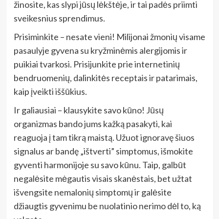
žinosite, kas slypi jūsų lėkštėje, ir tai padės priimti
sveikesnius sprendimus.
Prisiminkite – nesate vieni! Milijonai žmonių visame
pasaulyje gyvena su kryžminėmis alergijomis ir
puikiai tvarkosi. Prisijunkite prie internetinių
bendruomenių, dalinkitės receptais ir patarimais,
kaip įveikti iššūkius.
Ir galiausiai – klausykite savo kūno! Jūsų
organizmas bando jums kažką pasakyti, kai
reaguoja į tam tikrą maistą. Užuot ignoravę šiuos
signalus ar bandę „ištverti” simptomus, išmokite
gyventi harmonijoje su savo kūnu. Taip, galbūt
negalėsite mėgautis visais skanėstais, bet užtat
išvengsite nemalonių simptomų ir galėsite
džiaugtis gyvenimu be nuolatinio nerimo dėl to, ką