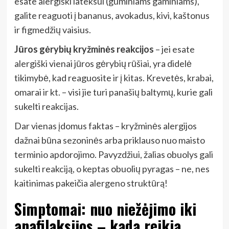
esate alergiški lateksui (guminiams gaminiams),
galite reaguoti į bananus, avokadus, kivi, kaštonus
ir figmedžių vaisius.
Jūros gėrybių kryžminės reakcijos
– jei esate
alergiški vienai jūros gėrybių rūšiai, yra didelė
tikimybė, kad reaguosite ir į kitas. Krevetės, krabai,
omarai ir kt. – visi jie turi panašių baltymų, kurie gali
sukelti reakcijas.
Dar vienas įdomus faktas – kryžminės alergijos
dažnai būna sezoninės arba priklauso nuo maisto
terminio apdorojimo. Pavyzdžiui, žalias obuolys gali
sukelti reakciją, o keptas obuolių pyragas – ne, nes
kaitinimas pakeičia alergeno struktūrą!
Simptomai: nuo niežėjimo iki
anafilaksijos – kada reikia