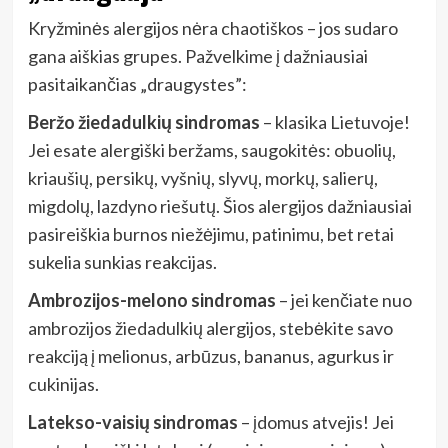
Kryžminės alergijos nėra chaotiškos – jos sudaro
gana aiškias grupes. Pažvelkime į dažniausiai
pasitaikančias „draugystes”:
Beržo žiedadulkių sindromas
– klasika Lietuvoje!
Jei esate alergiški beržams, saugokitės: obuolių,
kriaušių, persikų, vyšnių, slyvų, morkų, salierų,
migdolų, lazdyno riešutų. Šios alergijos dažniausiai
pasireiškia burnos niežėjimu, patinimu, bet retai
sukelia sunkias reakcijas.
Ambrozijos-melono sindromas
– jei kenčiate nuo
ambrozijos žiedadulkių alergijos, stebėkite savo
reakciją į melionus, arbūzus, bananus, agurkus ir
cukinijas.
Latekso-vaisių sindromas
– įdomus atvejis! Jei