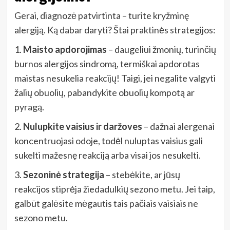
Gerai, diagnozė patvirtinta – turite kryžminę
alergiją. Ką dabar daryti? Štai praktinės strategijos:
1.
Maisto apdorojimas
– daugeliui žmonių, turinčių
burnos alergijos sindromą, termiškai apdorotas
maistas nesukelia reakcijų! Taigi, jei negalite valgyti
žalių obuolių, pabandykite obuolių kompotą ar
pyragą.
2.
Nulupkite vaisius ir daržoves
– dažnai alergenai
koncentruojasi odoje, todėl nuluptas vaisius gali
sukelti mažesnę reakciją arba visai jos nesukelti.
3.
Sezoninė strategija
– stebėkite, ar jūsų
reakcijos stiprėja žiedadulkių sezono metu. Jei taip,
galbūt galėsite mėgautis tais pačiais vaisiais ne
sezono metu.