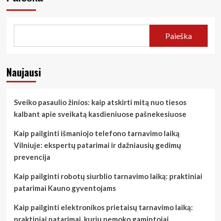
Paieška
Naujausi
Sveiko pasaulio žinios: kaip atskirti mitą nuo tiesos
kalbant apie sveikatą kasdieniuose pašnekesiuose
Kaip pailginti išmaniojo telefono tarnavimo laiką
Vilniuje: ekspertų patarimai ir dažniausių gedimų
prevencija
Kaip pailginti robotų siurblio tarnavimo laiką: praktiniai
patarimai Kauno gyventojams
Kaip pailginti elektronikos prietaisų tarnavimo laiką:
praktiniai patarimai, kurių nemoko gamintojai