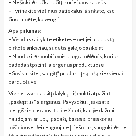
– Nešiokitės užkandžių, kurie jums saugūs
– Tyrinėkite vietinius patiekalus iš anksto, kad
žinotumėte, ko vengti
Apsipirkimas:
– Visada skaitykite etiketes – net jei produktą
pirkote anksčiau, sudėtis galėjo pasikeisti
– Naudokitės mobiliomis programėlėmis, kurios
padeda atpažinti alergenus produktuose
– Susikurkite „saugių” produktų sąrašą kiekvienai
parduotuvei
Vienas svarbiausių dalykų – išmokti atpažinti
„paslėptus” alergenus. Pavyzdžiui, jei esate
alergiški salierams, turite žinoti, kad jie dažnai
naudojami sriubų, padažų bazėse, prieskonių
mišiniuose. Jei reaguojate į riešutus, saugokitės ne
tik akivaizdžių riešutų, bet ir riešutų aliejaus,