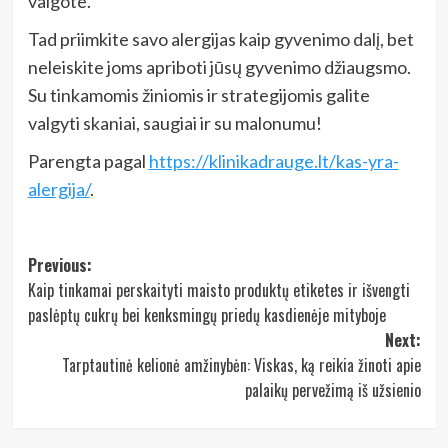
valgote.
Tad priimkite savo alergijas kaip gyvenimo dalį, bet
neleiskite joms apriboti jūsų gyvenimo džiaugsmo.
Su tinkamomis žiniomis ir strategijomis galite
valgyti skaniai, saugiai ir su malonumu!
Parengta pagal
https://klinikadrauge.lt/kas-yra-
alergija/
.
Post
Previous:
Kaip tinkamai perskaityti maisto produktų etiketes ir išvengti
navigation
paslėptų cukrų bei kenksmingų priedų kasdienėje mityboje
Next:
Tarptautinė kelionė amžinybėn: Viskas, ką reikia žinoti apie
palaikų pervežimą iš užsienio