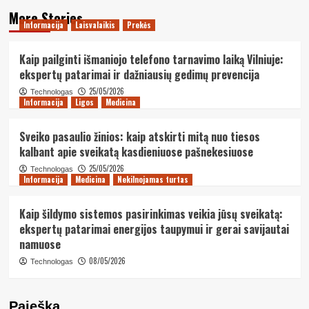
More Stories
Informacija
Laisvalaikis
Prekės
Kaip pailginti išmaniojo telefono tarnavimo laiką Vilniuje:
ekspertų patarimai ir dažniausių gedimų prevencija
25/05/2026
Technologas
Informacija
Ligos
Medicina
Sveiko pasaulio žinios: kaip atskirti mitą nuo tiesos
kalbant apie sveikatą kasdieniuose pašnekesiuose
25/05/2026
Technologas
Informacija
Medicina
Nekilnojamas turtas
Kaip šildymo sistemos pasirinkimas veikia jūsų sveikatą:
ekspertų patarimai energijos taupymui ir gerai savijautai
namuose
08/05/2026
Technologas
Paieška