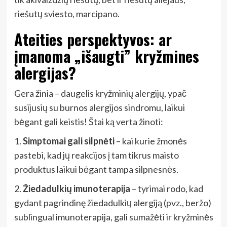
riešutų sviesto, marcipano.
Ateities perspektyvos: ar
įmanoma „išaugti” kryžmines
alergijas?
Gera žinia – daugelis kryžminių alergijų, ypač
susijusių su burnos alergijos sindromu, laikui
bėgant gali keistis! Štai ką verta žinoti:
1.
Simptomai gali silpnėti
– kai kurie žmonės
pastebi, kad jų reakcijos į tam tikrus maisto
produktus laikui bėgant tampa silpnesnės.
2.
Žiedadulkių imunoterapija
– tyrimai rodo, kad
gydant pagrindinę žiedadulkių alergiją (pvz., beržo)
sublingual imunoterapija, gali sumažėti ir kryžminės