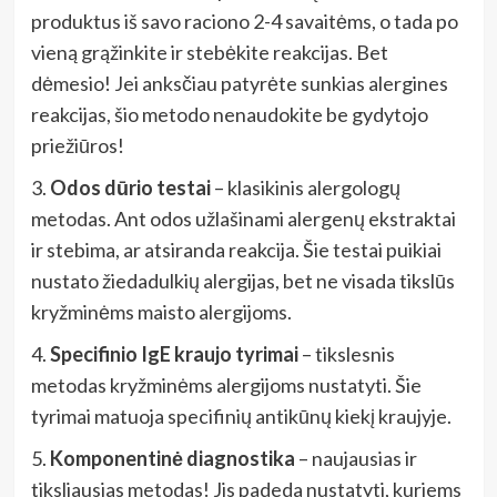
produktus iš savo raciono 2-4 savaitėms, o tada po
vieną grąžinkite ir stebėkite reakcijas. Bet
dėmesio! Jei anksčiau patyrėte sunkias alergines
reakcijas, šio metodo nenaudokite be gydytojo
priežiūros!
3.
Odos dūrio testai
– klasikinis alergologų
metodas. Ant odos užlašinami alergenų ekstraktai
ir stebima, ar atsiranda reakcija. Šie testai puikiai
nustato žiedadulkių alergijas, bet ne visada tikslūs
kryžminėms maisto alergijoms.
4.
Specifinio IgE kraujo tyrimai
– tikslesnis
metodas kryžminėms alergijoms nustatyti. Šie
tyrimai matuoja specifinių antikūnų kiekį kraujyje.
5.
Komponentinė diagnostika
– naujausias ir
tiksliausias metodas! Jis padeda nustatyti, kuriems