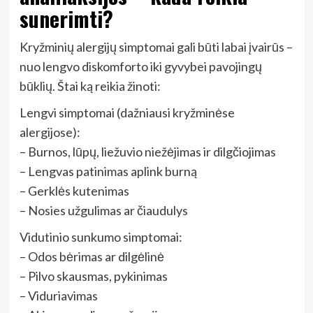
sunerimti?
Kryžminių alergijų simptomai gali būti labai įvairūs –
nuo lengvo diskomforto iki gyvybei pavojingų
būklių. Štai ką reikia žinoti:
Lengvi simptomai (dažniausi kryžminėse
alergijose):
– Burnos, lūpų, liežuvio niežėjimas ir dilgčiojimas
– Lengvas patinimas aplink burną
– Gerklės kutenimas
– Nosies užgulimas ar čiaudulys
Vidutinio sunkumo simptomai:
– Odos bėrimas ar dilgėlinė
– Pilvo skausmas, pykinimas
– Viduriavimas