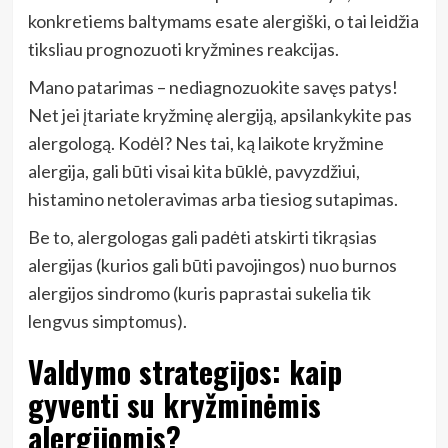
konkretiems baltymams esate alergiški, o tai leidžia
tiksliau prognozuoti kryžmines reakcijas.
Mano patarimas – nediagnozuokite savęs patys!
Net jei įtariate kryžminę alergiją, apsilankykite pas
alergologą. Kodėl? Nes tai, ką laikote kryžmine
alergija, gali būti visai kita būklė, pavyzdžiui,
histamino netoleravimas arba tiesiog sutapimas.
Be to, alergologas gali padėti atskirti tikrąsias
alergijas (kurios gali būti pavojingos) nuo burnos
alergijos sindromo (kuris paprastai sukelia tik
lengvus simptomus).
Valdymo strategijos: kaip
gyventi su kryžminėmis
alergijomis?