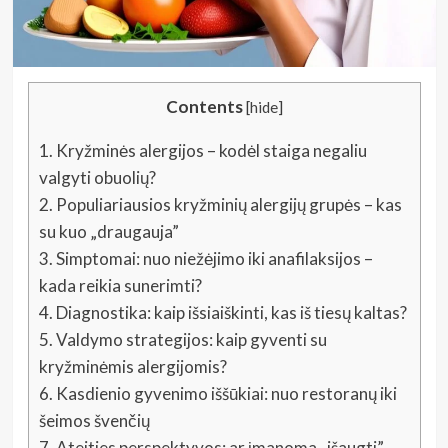
Contents
[
hide
]
1.
Kryžminės alergijos – kodėl staiga negaliu
valgyti obuolių?
2.
Populiariausios kryžminių alergijų grupės – kas
su kuo „draugauja”
3.
Simptomai: nuo niežėjimo iki anafilaksijos –
kada reikia sunerimti?
4.
Diagnostika: kaip išsiaiškinti, kas iš tiesų kaltas?
5.
Valdymo strategijos: kaip gyventi su
kryžminėmis alergijomis?
6.
Kasdienio gyvenimo iššūkiai: nuo restoranų iki
šeimos švenčių
7.
Ateities perspektyvos: ar įmanoma „išaugti”