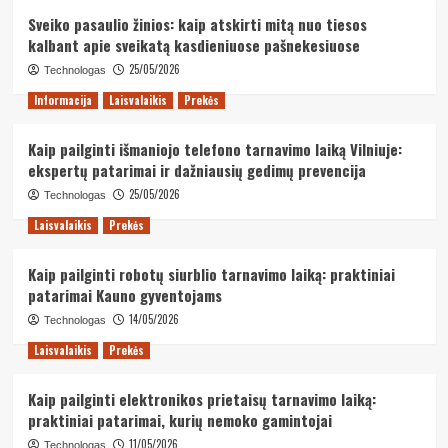
Sveiko pasaulio žinios: kaip atskirti mitą nuo tiesos
kalbant apie sveikatą kasdieniuose pašnekesiuose
25/05/2026
Technologas
Informacija
Laisvalaikis
Prekės
Kaip pailginti išmaniojo telefono tarnavimo laiką Vilniuje:
ekspertų patarimai ir dažniausių gedimų prevencija
25/05/2026
Technologas
Laisvalaikis
Prekės
Kaip pailginti robotų siurblio tarnavimo laiką: praktiniai
patarimai Kauno gyventojams
14/05/2026
Technologas
Laisvalaikis
Prekės
Kaip pailginti elektronikos prietaisų tarnavimo laiką:
praktiniai patarimai, kurių nemoko gamintojai
11/05/2026
Technologas