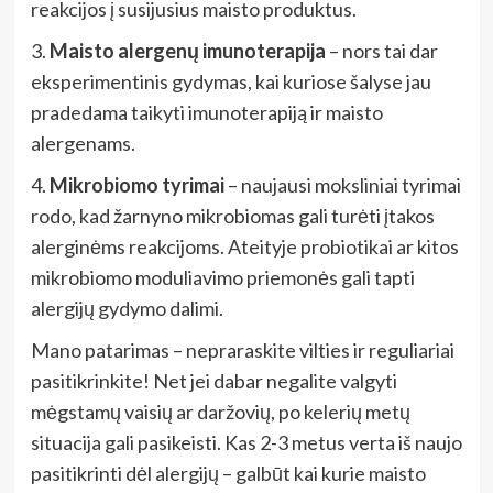
reakcijos į susijusius maisto produktus.
3.
Maisto alergenų imunoterapija
– nors tai dar
eksperimentinis gydymas, kai kuriose šalyse jau
pradedama taikyti imunoterapiją ir maisto
alergenams.
4.
Mikrobiomo tyrimai
– naujausi moksliniai tyrimai
rodo, kad žarnyno mikrobiomas gali turėti įtakos
alerginėms reakcijoms. Ateityje probiotikai ar kitos
mikrobiomo moduliavimo priemonės gali tapti
alergijų gydymo dalimi.
Mano patarimas – nepraraskite vilties ir reguliariai
pasitikrinkite! Net jei dabar negalite valgyti
mėgstamų vaisių ar daržovių, po kelerių metų
situacija gali pasikeisti. Kas 2-3 metus verta iš naujo
pasitikrinti dėl alergijų – galbūt kai kurie maisto