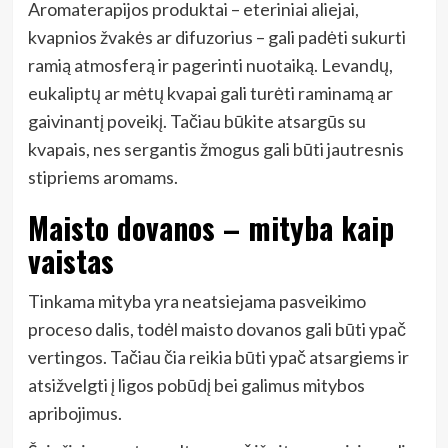
Aromaterapijos produktai – eteriniai aliejai,
kvapnios žvakės ar difuzorius – gali padėti sukurti
ramią atmosferą ir pagerinti nuotaiką. Levandų,
eukaliptų ar mėtų kvapai gali turėti raminamą ar
gaivinantį poveikį. Tačiau būkite atsargūs su
kvapais, nes sergantis žmogus gali būti jautresnis
stipriems aromams.
Maisto dovanos – mityba kaip
vaistas
Tinkama mityba yra neatsiejama pasveikimo
proceso dalis, todėl maisto dovanos gali būti ypač
vertingos. Tačiau čia reikia būti ypač atsargiems ir
atsižvelgti į ligos pobūdį bei galimus mitybos
apribojimus.