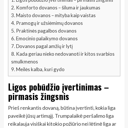
2.
Komforto dovanos – šiluma ir jaukumas
3.
Maisto dovanos – mityba kaip vaistas
4.
Pramogų ir užsiėmimų dovanos
5.
Praktinės pagalbos dovanos
6.
Emocinio palaikymo dovanos
7.
Dovanos pagal amžių ir lytį
8.
Kada geriau nieko nedovanoti ir kitos svarbios
smulkmenos
9.
Meilės kalba, kuri gydo
Ligos pobūdžio įvertinimas –
pirmasis žingsnis
Prieš renkantis dovaną, būtina įvertinti, kokia liga
paveikė jūsų artimąjį. Trumpalaikė peršalimo liga
reikalauja visiškai kitokio požiūrio nei lėtinė liga ar