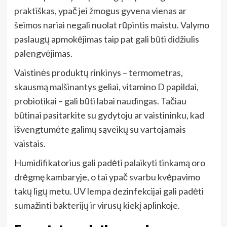
praktiškas, ypač jei žmogus gyvena vienas ar
šeimos nariai negali nuolat rūpintis maistu. Valymo
paslaugų apmokėjimas taip pat gali būti didžiulis
palengvėjimas.
Vaistinės produktų rinkinys – termometras,
skausmą malšinantys geliai, vitamino D papildai,
probiotikai – gali būti labai naudingas. Tačiau
būtinai pasitarkite su gydytoju ar vaistininku, kad
išvengtumėte galimų sąveikų su vartojamais
vaistais.
Humidifikatorius gali padėti palaikyti tinkamą oro
drėgmę kambaryje, o tai ypač svarbu kvėpavimo
takų ligų metu. UV lempa dezinfekcijai gali padėti
sumažinti bakterijų ir virusų kiekį aplinkoje.