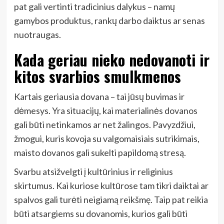
pat gali vertinti tradicinius dalykus – namų
gamybos produktus, rankų darbo daiktus ar senas
nuotraugas.
Kada geriau nieko nedovanoti ir
kitos svarbios smulkmenos
Kartais geriausia dovana – tai jūsų buvimas ir
dėmesys. Yra situacijų, kai materialinės dovanos
gali būti netinkamos ar net žalingos. Pavyzdžiui,
žmogui, kuris kovoja su valgomaisiais sutrikimais,
maisto dovanos gali sukelti papildomą stresą.
Svarbu atsižvelgti į kultūrinius ir religinius
skirtumus. Kai kuriose kultūrose tam tikri daiktai ar
spalvos gali turėti neigiamą reikšmę. Taip pat reikia
būti atsargiems su dovanomis, kurios gali būti