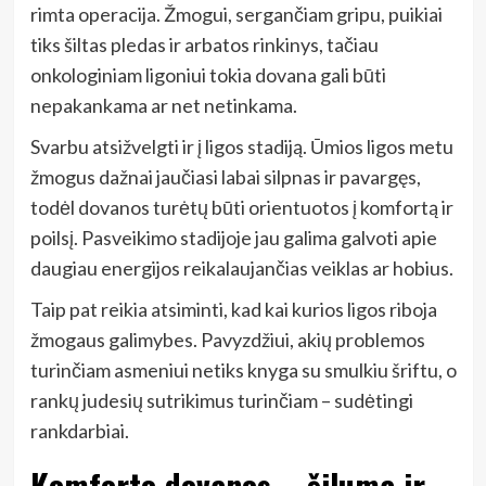
rimta operacija. Žmogui, sergančiam gripu, puikiai
tiks šiltas pledas ir arbatos rinkinys, tačiau
onkologiniam ligoniui tokia dovana gali būti
nepakankama ar net netinkama.
Svarbu atsižvelgti ir į ligos stadiją. Ūmios ligos metu
žmogus dažnai jaučiasi labai silpnas ir pavargęs,
todėl dovanos turėtų būti orientuotos į komfortą ir
poilsį. Pasveikimo stadijoje jau galima galvoti apie
daugiau energijos reikalaujančias veiklas ar hobius.
Taip pat reikia atsiminti, kad kai kurios ligos riboja
žmogaus galimybes. Pavyzdžiui, akių problemos
turinčiam asmeniui netiks knyga su smulkiu šriftu, o
rankų judesių sutrikimus turinčiam – sudėtingi
rankdarbiai.
Komforto dovanos – šiluma ir