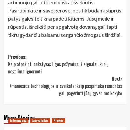
artimuoju gali būti emociškai išsekintis.
Pasirūpinkite ir savo gerove, nes tik būdami stiprūs
patys galėsite tikrai padėti kitiems. Jūsų meilė ir
rūpestis, išreikšti per apgalvotą dovaną, gali tapti
tikru gydančiu balsamu sergančio žmogaus širdžiai.
Post
Previous:
Kaip atpažinti ankstyvas ligos požymius: 7 signalai, kurių
navigation
negalima ignoruoti
Next:
Išmaniosios technologijos ir sveikata: kaip paspirtukų remontas
gali pagerinti jūsų gyvenimo kokybę
More Stories
Informacija
Laisvalaikis
Prekės