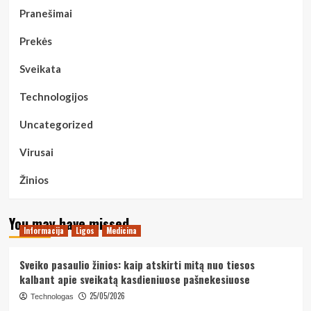
Pranešimai
Prekės
Sveikata
Technologijos
Uncategorized
Virusai
Žinios
You may have missed
Informacija
Ligos
Medicina
Sveiko pasaulio žinios: kaip atskirti mitą nuo tiesos
kalbant apie sveikatą kasdieniuose pašnekesiuose
25/05/2026
Technologas