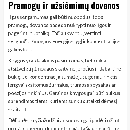
Pramogų ir užsiėmimų dovanos
Ilgas sergamumas gali būti nuobodus, todėl
pramogų dovanos padeda nukrypti nuo ligos ir
pagerinti nuotaiką. Tačiau svarbu įvertinti
sergančio žmogaus energijos lygį ir koncentracijos
galimybes.
Knygos yra klasikinis pasirinkimas, bet reikia
atsižvelgti į žmogaus skaitymo įpročius ir dabartinę
būklę. Jei koncentracija sumažėjusi, geriau rinktis
lengvai skaitomus žurnalus, trumpas apysakas ar
poezijos rinkinius. Garsinės knygos gali būti puikus
sprendimas tiems, kuriems sunku sutelkti dėmesį
skaitant.
Dėlionės, kryžiažodžiai ar sudoku gali padėti užimti
protą ir pagerinti koncentraciją. Tačiau rinkitės ne