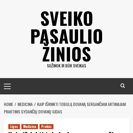
Eiti
SVEIKO
prie
turinio
PASAULIO
ŽINIOS
SUŽINOK IR BŪK SVEIKAS
Pagrindinis
meniu
HOME
MEDICINA
KAIP IŠRINKTI TOBULĄ DOVANĄ SERGANČIAM ARTIMAJAM:
PRAKTINIS GYDANČIŲ DOVANŲ GIDAS
Ligos
Medicina
Prekės