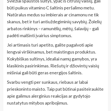
Šviežiai spaustos sultys, ypač iš citrusų vaisių, gali
būti puikus vitamino C šaltinis peršalimo metu.
Natūralus medus su imbierais ar cinamonu ne tik
skanus, bet ir turi antiuždegiminių savybių. Žolelių
arbatos rinkinys – ramunėlių, mėtų, šalavijų – gali
padėti malšinti įvairius simptomus.
Jei artimasis turi apetito, galite pagalvoti apie
lengvai virškinamus, bet maistingus produktus.
Kokybiškas sultinys, idealiai namų gamybos, yra
klasikinis pasirinkimas. Riešutų ir džiovintų vaisių
mišiniai gali būti geras energijos šaltinis.
Svarbu vengti per sunkaus, riebaus ar labai
prieskoninto maisto. Taip pat būtinai pasiteiraukite
apie galimus alerginius reakcijas ar gydytojo
nustatytus mitybos apribojimus.