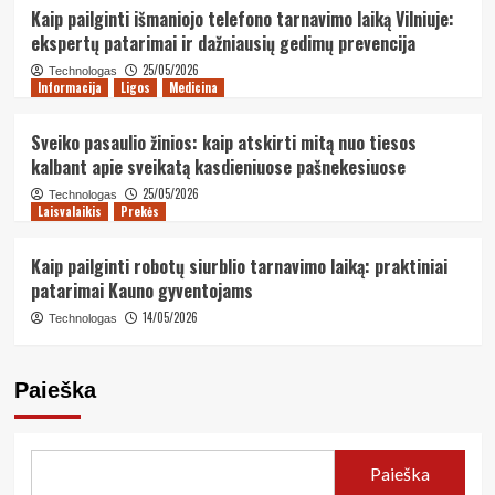
Kaip pailginti išmaniojo telefono tarnavimo laiką Vilniuje:
ekspertų patarimai ir dažniausių gedimų prevencija
25/05/2026
Technologas
Informacija
Ligos
Medicina
Sveiko pasaulio žinios: kaip atskirti mitą nuo tiesos
kalbant apie sveikatą kasdieniuose pašnekesiuose
25/05/2026
Technologas
Laisvalaikis
Prekės
Kaip pailginti robotų siurblio tarnavimo laiką: praktiniai
patarimai Kauno gyventojams
14/05/2026
Technologas
Paieška
Paieška