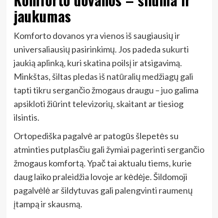
jaukumas
Komforto dovanos yra vienos iš saugiausių ir
universaliausių pasirinkimų. Jos padeda sukurti
jaukią aplinką, kuri skatina poilsį ir atsigavimą.
Minkštas, šiltas pledas iš natūralių medžiagų gali
tapti tikru sergančio žmogaus draugu – juo galima
apsikloti žiūrint televizorių, skaitant ar tiesiog
ilsintis.
Ortopediška pagalvė ar patogūs šlepetės su
atminties putplasčiu gali žymiai pagerinti sergančio
žmogaus komfortą. Ypač tai aktualu tiems, kurie
daug laiko praleidžia lovoje ar kėdėje. Šildomoji
pagalvėlė ar šildytuvas gali palengvinti raumenų
įtampą ir skausmą.