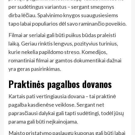
per sudėtingus variantus – sergant smegenys
dirba lėčiau. Spalvinimo knygos suaugusiesiems
tapo labai populiarios dėl savo raminančio poveikio.
Filmai ar serialai gali būti puikus būdas praleisti
laiką. Geriau rinktis lengvus, pozityvius turinius,
kurie nekelia papildomo streso. Komedijos,
romantiniai filmai ar gamtos dokumentikai dažnai
yra geras pasirinkimas.
Praktinės pagalbos dovanos
Kartais pati vertingiausia dovana – tai praktinė
pagalba kasdienėse veiklose. Sergant net
paprasčiausi dalykai gali tapti sudėtingi, todėl jūsų
parama gali būti neįkainojama.
Maisto pristatymo paslaugų kuponas gali būti labai