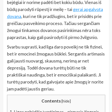
bejėgiai ir norime padėti bet kokiu būdu. Vienas iš
būdų parodyti rūpestį ir meilę – tai
gerai apgalvota
dovana
, kuri ne tik pradžiugins, bet ir prisidės prie
greičiau pasveikimo proceso. Tačiau sergančiam
žmogui tinkamos dovanos pasirinkimas nėra toks
paprastas, kaip gali pasirodyti iš pirmo žvilgsnio.
Svarbu suprasti, kad liga daro poveikį ne tik fizinei,
bet ir emocinei žmogaus būklei. Sergantis artimasis
gali jausti nuovargį, skausmą, nerimą ar net
depresiją. Todėl dovana turėtų būti ne tik
praktiškai naudinga, bet ir emociškai palaikanti. Ji
turėtų parodyti, kad galvojate apie žmogų ir norite
jam padėti jaustis geriau.
Contents
[
hide
]
1.
Ligos pobūdžio įvertinimas – pirmasis žingsnis