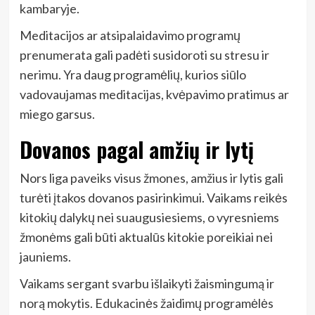
kambaryje.
Meditacijos ar atsipalaidavimo programų
prenumerata gali padėti susidoroti su stresu ir
nerimu. Yra daug programėlių, kurios siūlo
vadovaujamas meditacijas, kvėpavimo pratimus ar
miego garsus.
Dovanos pagal amžių ir lytį
Nors liga paveiks visus žmones, amžius ir lytis gali
turėti įtakos dovanos pasirinkimui. Vaikams reikės
kitokių dalykų nei suaugusiesiems, o vyresniems
žmonėms gali būti aktualūs kitokie poreikiai nei
jauniems.
Vaikams sergant svarbu išlaikyti žaismingumą ir
norą mokytis. Edukacinės žaidimų programėlės