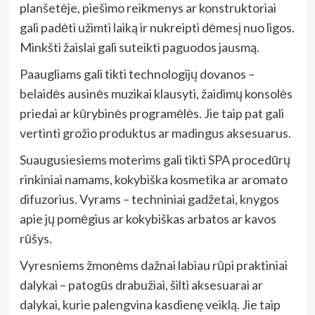
planšetėje, piešimo reikmenys ar konstruktoriai
gali padėti užimti laiką ir nukreipti dėmesį nuo ligos.
Minkšti žaislai gali suteikti paguodos jausmą.
Paaugliams gali tikti technologijų dovanos –
belaidės ausinės muzikai klausyti, žaidimų konsolės
priedai ar kūrybinės programėlės. Jie taip pat gali
vertinti grožio produktus ar madingus aksesuarus.
Suaugusiesiems moterims gali tikti SPA procedūrų
rinkiniai namams, kokybiška kosmetika ar aromato
difuzorius. Vyrams – techniniai gadžetai, knygos
apie jų pomėgius ar kokybiškas arbatos ar kavos
rūšys.
Vyresniems žmonėms dažnai labiau rūpi praktiniai
dalykai – patogūs drabužiai, šilti aksesuarai ar
dalykai, kurie palengvina kasdienę veiklą. Jie taip