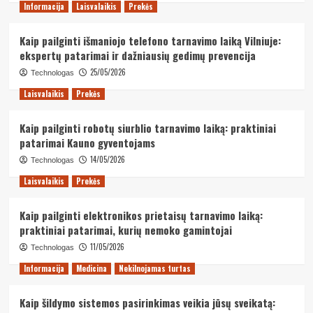
Informacija
Laisvalaikis
Prekės
Kaip pailginti išmaniojo telefono tarnavimo laiką Vilniuje:
ekspertų patarimai ir dažniausių gedimų prevencija
25/05/2026
Technologas
Laisvalaikis
Prekės
Kaip pailginti robotų siurblio tarnavimo laiką: praktiniai
patarimai Kauno gyventojams
14/05/2026
Technologas
Laisvalaikis
Prekės
Kaip pailginti elektronikos prietaisų tarnavimo laiką:
praktiniai patarimai, kurių nemoko gamintojai
11/05/2026
Technologas
Informacija
Medicina
Nekilnojamas turtas
Kaip šildymo sistemos pasirinkimas veikia jūsų sveikatą: