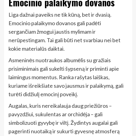
Emocinio palaikymo dovanos
Liga dažnai paveiks ne tik kūną, bet ir dvasią.
Emocinio palaikymo dovanos gali padėti
sergančiam žmogui jaustis mylimam ir
nerūpestingam. Tai gali būti net svarbiau nei bet
kokie materialūs daiktai.
Asmeninės nuotraukos albumėlis su gražiais
prisiminimais gali sukelti šypseną ir priminti apie
laimingus momentus. Ranka rašytas laiškas,
kuriame išreikšiate savo jausmus ir palaikymą, gali
turėti didžiulį emocinį poveikį.
Augalas, kuris nereikalauja daug priežiūros –
pavyzdžiui, sukulentas ar orchidėja – gali
simbolizuoti gyvybę ir viltį. Žydintys augalai gali
pagerinti nuotaiką ir sukurti gyvesnę atmosferą