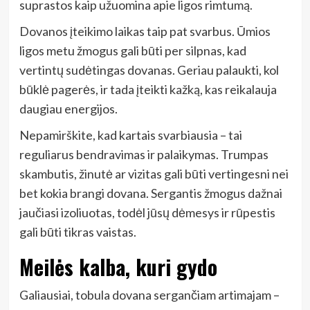
suprastos kaip užuomina apie ligos rimtumą.
Dovanos įteikimo laikas taip pat svarbus. Ūmios
ligos metu žmogus gali būti per silpnas, kad
vertintų sudėtingas dovanas. Geriau palaukti, kol
būklė pagerės, ir tada įteikti kažką, kas reikalauja
daugiau energijos.
Nepamirškite, kad kartais svarbiausia – tai
reguliarus bendravimas ir palaikymas. Trumpas
skambutis, žinutė ar vizitas gali būti vertingesni nei
bet kokia brangi dovana. Sergantis žmogus dažnai
jaučiasi izoliuotas, todėl jūsų dėmesys ir rūpestis
gali būti tikras vaistas.
Meilės kalba, kuri gydo
Galiausiai, tobula dovana sergančiam artimajam –