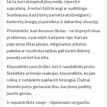
tai ta, kuri atsispindi jūsų meilę, rūpestį ir
supratimą. Ji neturi būti brangi ar sudėtinga.
Svarbiausia, kad ji būtų parinkta atsižvelgiant į
konkretų žmogų, jo poreikius ir dabartinę situaciją.
Prisiminkite, kad dovanos tikslas – ne išspręsti visas
problemas, o parodyti, kad jums rūpi. Kartais
paprastas šiltas pledas, mėgstamos arbatos
pakeliai ar nuoširdus laiškas gali turėti didesnį
poveikį nei bet kas kita.
Klausykitės savo širdies, bet ir naudokitės protu.
Stebėkite artimojo reakcijas, klausinėkite, ko jam
reikia, ir nebijokite paklausti tiesiogiai. Dažnai
žmonės patys geriausiai žino, kas jiems padėtų
jaustis geriau.
Ir nepamirškite savęs – rūpinimasis sergančiu