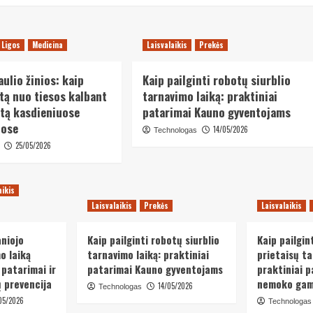
Ligos
Medicina
Laisvalaikis
Prekės
ulio žinios: kaip
Kaip pailginti robotų siurblio
itą nuo tiesos kalbant
tarnavimo laiką: praktiniai
atą kasdieniuose
patarimai Kauno gyventojams
uose
14/05/2026
Technologas
25/05/2026
aikis
Laisvalaikis
Prekės
Laisvalaikis
aniojo
Kaip pailginti robotų siurblio
Kaip pailgin
o laiką
tarnavimo laiką: praktiniai
prietaisų ta
 patarimai ir
patarimai Kauno gyventojams
praktiniai p
 prevencija
nemoko gam
14/05/2026
Technologas
05/2026
Technologas