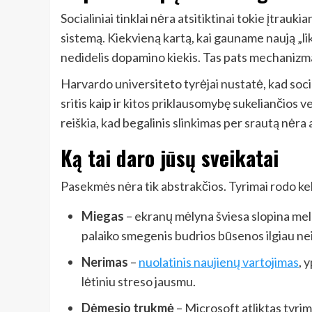
Socialiniai tinklai nėra atsitiktinai tokie įtrauk
sistemą. Kiekvieną kartą, kai gauname naują „li
nedidelis dopamino kiekis. Tas pats mechanizm
Harvardo universiteto tyrėjai nustatė, kad soc
sritis kaip ir kitos priklausomybę sukeliančios v
reiškia, kad begalinis slinkimas per srautą nėra at
Ką tai daro jūsų sveikatai
Pasekmės nėra tik abstrakčios. Tyrimai rodo k
Miegas
– ekranų mėlyna šviesa slopina mel
palaiko smegenis budrios būsenos ilgiau nei 
Nerimas
–
nuolatinis naujienų vartojimas
, 
lėtiniu streso jausmu.
Dėmesio trukmė
– Microsoft atliktas tyri