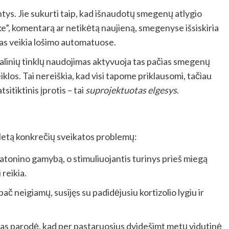
iantys. Jie sukurti taip, kad išnaudotų smegenų atlygio
ke”, komentarą ar netikėtą naujieną, smegenyse išsiskiria
as veikia lošimo automatuose.
ialinių tinklų naudojimas aktyvuoja tas pačias smegenų
eiklos. Tai nereiškia, kad visi tapome priklausomi, tačiau
sitiktinis įprotis – tai
suprojektuotas elgesys
.
eletą konkrečių sveikatos problemų:
atonino gamybą, o stimuliuojantis turinys prieš miegą
reikia.
ypač neigiamų, susijęs su padidėjusiu kortizolio lygiu ir
mas parodė, kad per pastaruosius dvidešimt metų vidutinė