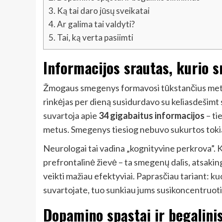
3.
Ką tai daro jūsų sveikatai
4.
Ar galima tai valdyti?
5.
Tai, ką verta pasiimti
Informacijos srautas, kurio 
Žmogaus smegenys formavosi tūkstančius metų 
rinkėjas per dieną susidurdavo su keliasdešimt
suvartoja apie
34 gigabaitus informacijos
– ti
metus. Smegenys tiesiog nebuvo sukurtos tok
Neurologai tai vadina „kognityvine perkrova”. K
prefrontalinė žievė – ta smegenų dalis, atsak
veikti mažiau efektyviai. Paprasčiau tariant: kuo
suvartojate, tuo sunkiau jums susikoncentruoti 
Dopamino spąstai ir begalini