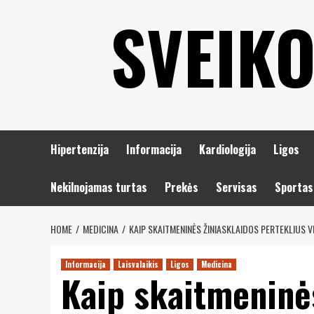
Eiti
SVEIKO
prie
turinio
Hipertenzija
Informacija
Kardiologija
Ligos
Nekilnojamas turtas
Prekės
Servisas
Sportas
HOME
MEDICINA
KAIP SKAITMENINĖS ŽINIASKLAIDOS PERTEKLIUS VE
Informacija
Laisvalaikis
Ligos
Medicina
Kaip skaitmeninės