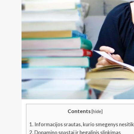
Contents
[
hide
]
1.
Informacijos srautas, kurio smegenys nesiti
2.
Dopamino spąstai ir begalinis slinkimas