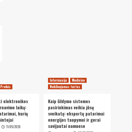
Informacija
Medicina
Prekės
Nekilnojamas turtas
ti elektronikos
Kaip šildymo sistemos
rnavimo laiką:
pasirinkimas veikia jūsų
atarimai, kurių
sveikatą: ekspertų patarimai
intojai
energijos taupymui ir gerai
savijautai namuose
11/05/2026