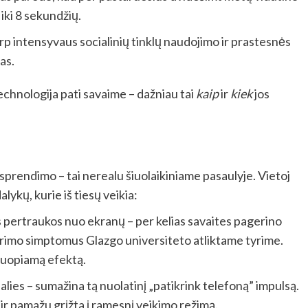
ki 8 sekundžių.
arp intensyvaus socialinių tinklų naudojimo ir prastesnės
as.
echnologija pati savaime – dažniau tai
kaip
ir
kiek
jos
prendimo – tai nerealu šiuolaikiniame pasaulyje. Vietoj
ykų, kurie iš tiesų veikia:
s pertraukos nuo ekranų – per kelias savaites pagerino
erimo simptomus Glazgo universiteto atliktame tyrime.
čiuopiamą efektą.
alies – sumažina tą nuolatinį „patikrink telefoną” impulsą.
r pamažu grįžta į ramesnį veikimo režimą.