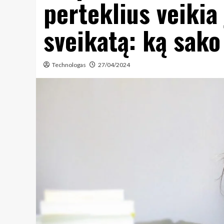
perteklius veikia
sveikatą: ką sako
Technologas
27/04/2024