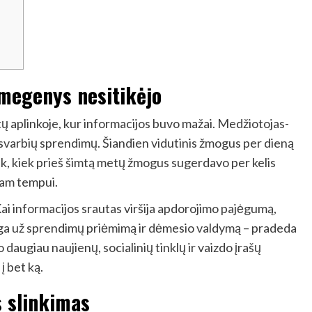
smegenys nesitikėjo
aplinkoje, kur informacijos buvo mažai. Medžiotojas-
 svarbių sprendimų. Šiandien vidutinis žmogus per dieną
ek, kiek prieš šimtą metų žmogus sugerdavo per kelis
iam tempui.
ai informacijos srautas viršija apdorojimo pajėgumą,
inga už sprendimų priėmimą ir dėmesio valdymą – pradeda
 daugiau naujienų, socialinių tinklų ir vaizdo įrašų
į bet ką.
s slinkimas