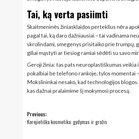
Tai, ką verta pasiimti
Skaitmeninės žiniasklaidos perteklius nėra apok
pagal tai, ką daro dažniausiai – tai vadinama ne
skrolindami, smegenys prisitaiko prie trumpų, g
giliai mąstyti ar tiesiog ramiai sėdėti su savo mi
Geroji žinia: tas pats neuroplastiškumas veikia 
pokalbiai be telefono rankoje, tylos momentai –
Mokslininkai nesako, kad technologijos blogos. 
kas dažnai pralaimime šį mokymosi procesą.
Post
Previous:
Korejietiška kosmetika: gydymas ir grožis
navigation