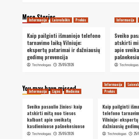
More Stories
Informacija
Laisvalaikis
Prekės
Informacija
Kaip pailginti išmaniojo telefono
Sveiko pasa
tarnavimo laiką Vilniuje:
atskirti m
ekspertų patarimai ir dažniausių
apie sveik
gedimų prevencija
pašnekesi
25/05/2026
Technologas
Technologas
Informacija
Laisval
You may have missed
Informacija
Ligos
Medicina
Prekės
Sveiko pasaulio žinios: kaip
Kaip pailginti išm
atskirti mitą nuo tiesos
telefono tarnavim
kalbant apie sveikatą
Vilniuje: ekspertų
kasdieniuose pašnekesiuose
dažniausių gedimų
25/05/2026
25/
Technologas
Technologas