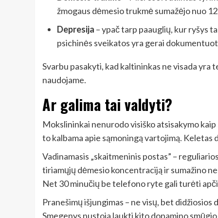
žmogaus dėmesio trukmė sumažėjo nuo 12 i
Depresija
– ypač tarp paauglių, kur ryšys t
psichinės sveikatos yra gerai dokumentuot
Svarbu pasakyti, kad kaltininkas ne visada yra t
naudojame.
Ar galima tai valdyti?
Mokslininkai nenurodo visiško atsisakymo kaip s
to kalbama apie sąmoningą vartojimą. Keletas dal
Vadinamasis „skaitmeninis postas” – reguliario
tiriamųjų dėmesio koncentraciją ir sumažino n
Net 30 minučių be telefono ryte gali turėti ap
Pranešimų išjungimas – ne visų, bet didžiosios d
Smegenys nustoja laukti kito dopamino smūgio i