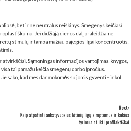
alipsė, bet ir ne neutralus reiškinys. Smegenys keičiasi
uroplastiškumu. Jei didžiąją dienos dalį praleidžiame
reitų stimulų ir tampa mažiau pajėgios ilgai koncentruotis,
ntimis.
ir atvirkščiai. Sąmoningas informacijos vartojimas, knygos,
 visa tai pamažu keičia smegenų darbo įpročius.
Jie sako, kad mes dar mokomės su jomis gyventi – ir kol
Next:
Kaip atpažinti ankstyvuosius lėtinių ligų simptomus ir kokius
tyrimus atlikti profilaktiškai