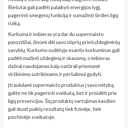
Riešutai gali padėti palaikyti energijos lygį,
pagerinti smegenų funkciją ir sumažinti širdies ligų
riziką.
Kurkuma ir imbieras yra dar du supermaisto
pavyzdžiai, žinomi dėl savo stiprių priešuždegiminių
savybių. Kurkumo sudėtyje esantis kurkuminas gali
padėti mažinti uždegimą ir skausmą, o imbieras
dažnai naudojamas kaip natūrali priemonė
virškinimo sutrikimams ir peršalimui gydyti.
Įtraukdami supermaisto produktus į savo mitybą,
galite ne tik pagerinti sveikatą, bet ir prisidėti prie
ligų prevencijos. Šių produktų vartojimas kasdien
gali duoti puikių rezultatų tiek fizinėje, tiek
psichinėje sveikatoje.