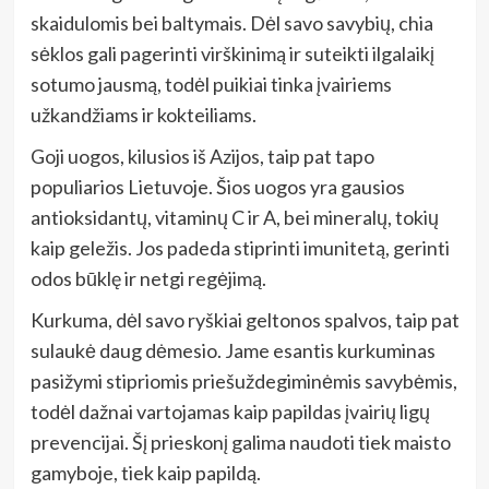
skaidulomis bei baltymais. Dėl savo savybių, chia
sėklos gali pagerinti virškinimą ir suteikti ilgalaikį
sotumo jausmą, todėl puikiai tinka įvairiems
užkandžiams ir kokteiliams.
Goji uogos, kilusios iš Azijos, taip pat tapo
populiarios Lietuvoje. Šios uogos yra gausios
antioksidantų, vitaminų C ir A, bei mineralų, tokių
kaip geležis. Jos padeda stiprinti imunitetą, gerinti
odos būklę ir netgi regėjimą.
Kurkuma, dėl savo ryškiai geltonos spalvos, taip pat
sulaukė daug dėmesio. Jame esantis kurkuminas
pasižymi stipriomis priešuždegiminėmis savybėmis,
todėl dažnai vartojamas kaip papildas įvairių ligų
prevencijai. Šį prieskonį galima naudoti tiek maisto
gamyboje, tiek kaip papildą.