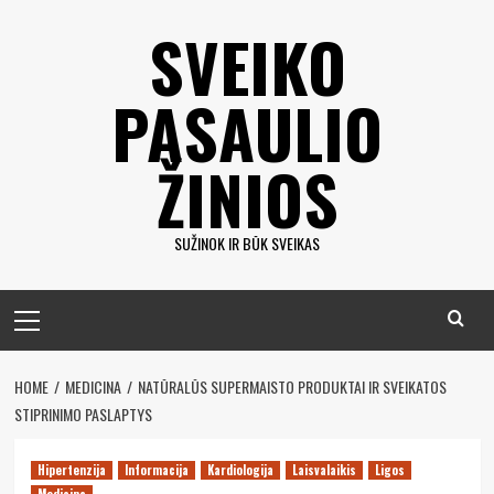
Eiti
SVEIKO
prie
turinio
PASAULIO
ŽINIOS
SUŽINOK IR BŪK SVEIKAS
Pagrindinis
meniu
HOME
MEDICINA
NATŪRALŪS SUPERMAISTO PRODUKTAI IR SVEIKATOS
STIPRINIMO PASLAPTYS
Hipertenzija
Informacija
Kardiologija
Laisvalaikis
Ligos