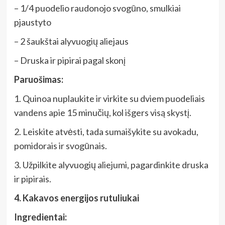
– 1/4 puodelio raudonojo svogūno, smulkiai
pjaustyto
– 2 šaukštai alyvuogių aliejaus
– Druska ir pipirai pagal skonį
Paruošimas:
1. Quinoa nuplaukite ir virkite su dviem puodeliais
vandens apie 15 minučių, kol išgers visą skystį.
2. Leiskite atvėsti, tada sumaišykite su avokadu,
pomidorais ir svogūnais.
3. Užpilkite alyvuogių aliejumi, pagardinkite druska
ir pipirais.
4. Kakavos energijos rutuliukai
Ingredientai: