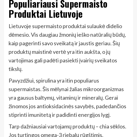
Populiariausi Supermaisto
Produktai Lietuvoje
Lietuvoje supermaisto produktai sulaukė didelio
dėmesio. Vis daugiau žmonių ieško natūralių būdų,
kaip pagerinti savo sveikatą ir jaustis geriau. Šių
produktų maistinė vertė yra itin aukšta, o jų
vartojimas gali padėti pasiekti įvairių sveikatos
tikslų.
Pavyzdžiui, spirulina yra itin populiarus
supermaistas. Šis mėlynai žalias mikroorganizmas
yra gausus baltymų, vitaminų ir mineralų. Gerai
žinomos jos antioksidacinės savybės, padedančios
stiprinti imunitetą ir padidinti energijos lygį.
Tarp dažniausiai vartojamų produktų – chia sėklos.
Jos turtingos omega-3 riebalų rūgštimis,