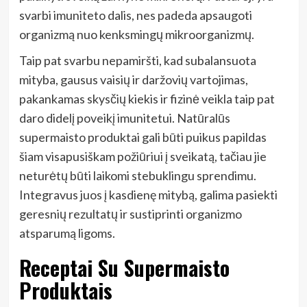
svarbi imuniteto dalis, nes padeda apsaugoti
organizmą nuo kenksmingų mikroorganizmų.
Taip pat svarbu nepamiršti, kad subalansuota
mityba, gausus vaisių ir daržovių vartojimas,
pakankamas skysčių kiekis ir fizinė veikla taip pat
daro didelį poveikį imunitetui. Natūralūs
supermaisto produktai gali būti puikus papildas
šiam visapusiškam požiūriui į sveikatą, tačiau jie
neturėtų būti laikomi stebuklingu sprendimu.
Integravus juos į kasdienę mitybą, galima pasiekti
geresnių rezultatų ir sustiprinti organizmo
atsparumą ligoms.
Receptai Su Supermaisto
Produktais