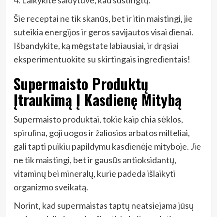
4. Laikykite šaldytuve, kad sustingtų.
Šie receptai ne tik skanūs, bet ir itin maistingi, jie
suteikia energijos ir geros savijautos visai dienai.
Išbandykite, ką mėgstate labiausiai, ir drąsiai
eksperimentuokite su skirtingais ingredientais!
Supermaisto Produktų
Įtraukimą Į Kasdienę Mitybą
Supermaisto produktai, tokie kaip chia sėklos,
spirulina, goji uogos ir žaliosios arbatos milteliai,
gali tapti puikiu papildymu kasdienėje mityboje. Jie
ne tik maistingi, bet ir gausūs antioksidantų,
vitaminų bei mineralų, kurie padeda išlaikyti
organizmo sveikatą.
Norint, kad supermaistas taptų neatsiejama jūsų