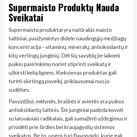
Supermaisto Produktų Nauda
Sveikatai
Supermaisto produktai yra natūralūs maisto
šaltiniai, pasižymintys didele naudingųjų medžiagų
koncentracija – vitaminų, mineralų, antioksidantų ir
kitų vertingų junginių. Dėl šių savybių jie laikomi
puikiu pasirinkimu norint stiprinti sveikatą ir
užkirsti kelią ligoms. Kiekvienas produktas gali
turėti skirtingą poveikį, priklausomai nuo jo
sudėties.
Pavyzdžiui, mėlynės, braškės ir avietės yra puikus
antioksidantų šaltinis. Šie junginiai padeda kovoti
su laisvaisiais radikalais, gali sumažinti uždegimus ir
prisidėti prie širdies bei kraujagyslių sistemos
sveikatos. Be to, uogos turi flavonoidų, kurie gali