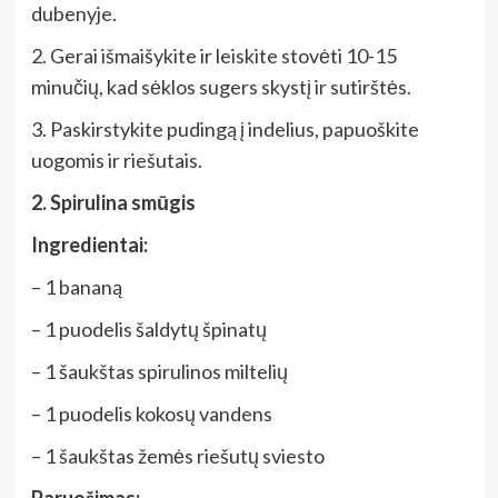
dubenyje.
2. Gerai išmaišykite ir leiskite stovėti 10-15
minučių, kad sėklos sugers skystį ir sutirštės.
3. Paskirstykite pudingą į indelius, papuoškite
uogomis ir riešutais.
2. Spirulina smūgis
Ingredientai:
– 1 bananą
– 1 puodelis šaldytų špinatų
– 1 šaukštas spirulinos miltelių
– 1 puodelis kokosų vandens
– 1 šaukštas žemės riešutų sviesto