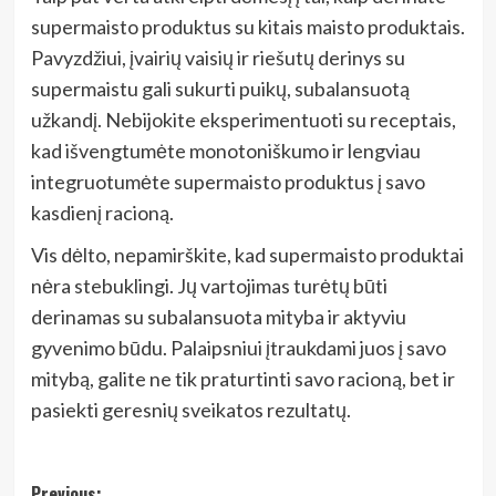
supermaisto produktus su kitais maisto produktais.
Pavyzdžiui, įvairių vaisių ir riešutų derinys su
supermaistu gali sukurti puikų, subalansuotą
užkandį. Nebijokite eksperimentuoti su receptais,
kad išvengtumėte monotoniškumo ir lengviau
integruotumėte supermaisto produktus į savo
kasdienį racioną.
Vis dėlto, nepamirškite, kad supermaisto produktai
nėra stebuklingi. Jų vartojimas turėtų būti
derinamas su subalansuota mityba ir aktyviu
gyvenimo būdu. Palaipsniui įtraukdami juos į savo
mitybą, galite ne tik praturtinti savo racioną, bet ir
pasiekti geresnių sveikatos rezultatų.
Previous: