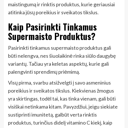
maistingumą ir rinktis produktus, kurie geriausiai
atitinka jūsų poreikius ir sveikatos tikslus.
Kaip Pasirinkti Tinkamus
Supermaisto Produktus?
Pasirinkti tinkamus supermaisto produktus gali
būti nelengva, nes šiuolaikinė rinka siūlo daugybę
variantų. Tačiau yra keletas aspektų, kurie gali
palengvinti sprendimų priėmimą.
Visų pirma, svarbu atsižvelgti į savo asmeninius
poreikius ir sveikatos tikslus. Kiekvienas žmogus
yra skirtingas, todėl tai, kas tinka vienam, gali būti
visiškai netinkama kitam. Pavyzdžiui, jeigu siekiate
sustiprinti imunitetą, galbūt verta rinktis
produktus, turinčius didelį vitamino C kiekį, kaip