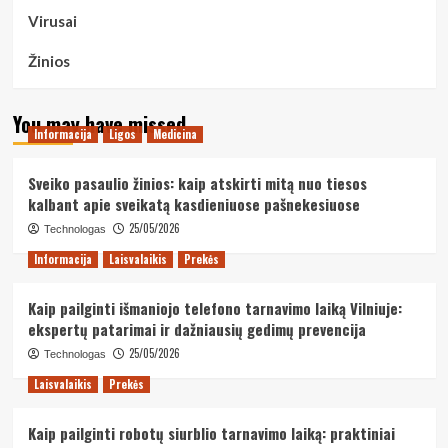
Virusai
Žinios
You may have missed
Informacija
Ligos
Medicina
Sveiko pasaulio žinios: kaip atskirti mitą nuo tiesos
kalbant apie sveikatą kasdieniuose pašnekesiuose
25/05/2026
Technologas
Informacija
Laisvalaikis
Prekės
Kaip pailginti išmaniojo telefono tarnavimo laiką Vilniuje:
ekspertų patarimai ir dažniausių gedimų prevencija
25/05/2026
Technologas
Laisvalaikis
Prekės
Kaip pailginti robotų siurblio tarnavimo laiką: praktiniai