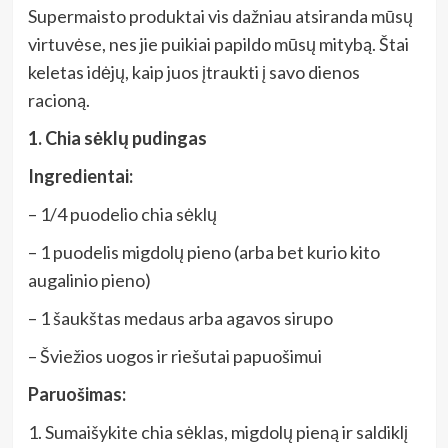
Supermaisto produktai vis dažniau atsiranda mūsų
virtuvėse, nes jie puikiai papildo mūsų mitybą. Štai
keletas idėjų, kaip juos įtraukti į savo dienos
racioną.
1. Chia sėklų pudingas
Ingredientai:
– 1/4 puodelio chia sėklų
– 1 puodelis migdolų pieno (arba bet kurio kito
augalinio pieno)
– 1 šaukštas medaus arba agavos sirupo
– Šviežios uogos ir riešutai papuošimui
Paruošimas:
1. Sumaišykite chia sėklas, migdolų pieną ir saldiklį