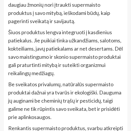
daugiau žmonių nori įtraukti supermaisto
produktus į savo mitybą, ieškodami būdų, kaip
pagerinti sveikatą ir savijautą.
Šiuos produktus lengva integruoti į kasdienius
patiekalus. Jie puikiai tinka užkandžiams, salotoms,
kokteiliams, javų patiekalams ar net desertams. Dėl
savo maistingumo ir skonio supermaisto produktai
gali praturtinti mitybą ir suteikti organizmui
reikalingų medžiagų.
Be sveikatos privalumų, natūralūs supermaisto
produktai dažnai yra tvarūs ir ekologiški. Dauguma
jų auginami be cheminių trąšų ir pesticidų, taigi
galime ne tik rūpintis savo sveikata, bet ir prisidėti
prie aplinkosaugos.
Renkantis supermaisto produktus, svarbu atkreipti