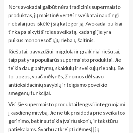
Nors avokadai galbūt nėra tradicinis supermaisto
produktas, jų maistinė vertė ir sveikatai naudingi
riebalai juos iškėlė į šią kategoriją. Avokadai puikiai
tinka palaikyti širdies sveikatą, kadangi jie yra
puikus mononesočiųjų riebalų šaltinis.
Riešutai, pavyzdžiui, migdolai ir graikiniai riešutai,
taip pat yra populiarūs supermaisto produktai. Jie
teikia daug baltymų, skaidulų ir sveikųjų riebalų. Be
to, uogos, ypač mėlynės, žinomos dėl savo
antioksidacinių savybių ir teigiamo poveikio
smegenų funkcijai.
Visi šie supermaisto produktai lengvai integruojami
į kasdienę mitybą. Jie ne tik prisideda prie sveikatos
gerinimo, bet ir suteikia įvairių skonių ir tekstūrų
patiekalams. Svarbu atkreipti dėmesį į jų