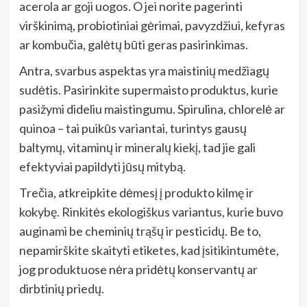
acerola ar goji uogos. O jei norite pagerinti
virškinimą, probiotiniai gėrimai, pavyzdžiui, kefyras
ar kombučia, galėtų būti geras pasirinkimas.
Antra, svarbus aspektas yra maistinių medžiagų
sudėtis. Pasirinkite supermaisto produktus, kurie
pasižymi dideliu maistingumu. Spirulina, chlorelė ar
quinoa – tai puikūs variantai, turintys gausų
baltymų, vitaminų ir mineralų kiekį, tad jie gali
efektyviai papildyti jūsų mitybą.
Trečia, atkreipkite dėmesį į produkto kilmę ir
kokybę. Rinkitės ekologiškus variantus, kurie buvo
auginami be cheminių trąšų ir pesticidų. Be to,
nepamirškite skaityti etiketes, kad įsitikintumėte,
jog produktuose nėra pridėtų konservantų ar
dirbtinių priedų.