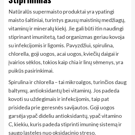
Natūralūs supermaisto produktai yra ypatingi
maisto šaltiniai, turintys gausų maistinių medžiagų,
vitaminų ir mineralų kiekį. Jie gali būti itin naudingi
stiprinant imunitetą, tad organizmas geriau kovoja
su infekcijomis ir ligomis. Pavyzdžiui, spirulina,
chlorella, goji uogos, acai uogos, kviečių daigai ir
įvairios sėklos, tokios kaip chia ir linų sėmenys, yra
puikūs pasirinkimai.
Spirulina ir chlorella – tai mikroalgos, turinčios daug
baltymų, antioksidantų bei vitaminų. Jos padeda
kovoti su uždegimais ir infekcijomis, taip pat
prisideda prie geresnės savijautos. Goji uogos
garsėja ypač dideliu antioksidantų, ypač vitamino
C, kiekiu, kuris padeda stiprinti imuninę sistemą ir
saugo ląsteles nuo oksidacinio streso.