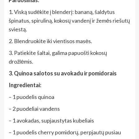
Paruošimas:
1. Viską sudėkite į blenderį: bananą, šaldytus
špinatus, spiruliną, kokosų vandenį ir žemės riešutų
sviestą.
2. Blendruokite iki vientisos masės.
3. Patiekite šaltai, galima papuošti kokosų
drožlėmis.
3. Quinoa salotos su avokadu ir pomidorais
Ingredientai:
– 1 puodelis quinoa
– 2 puodeliai vandens
– 1 avokadas, supjaustytas kubeliais
– 1 puodelis cherry pomidorų, perpjautų pusiau