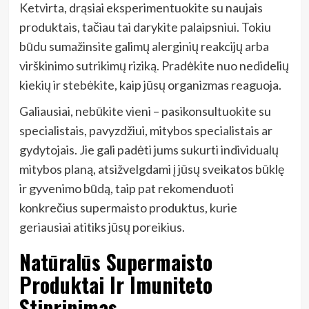
Ketvirta, drąsiai eksperimentuokite su naujais
produktais, tačiau tai darykite palaipsniui. Tokiu
būdu sumažinsite galimų alerginių reakcijų arba
virškinimo sutrikimų riziką. Pradėkite nuo nedidelių
kiekių ir stebėkite, kaip jūsų organizmas reaguoja.
Galiausiai, nebūkite vieni – pasikonsultuokite su
specialistais, pavyzdžiui, mitybos specialistais ar
gydytojais. Jie gali padėti jums sukurti individualų
mitybos planą, atsižvelgdami į jūsų sveikatos būklę
ir gyvenimo būdą, taip pat rekomenduoti
konkrečius supermaisto produktus, kurie
geriausiai atitiks jūsų poreikius.
Natūralūs Supermaisto
Produktai Ir Imuniteto
Stiprinimas