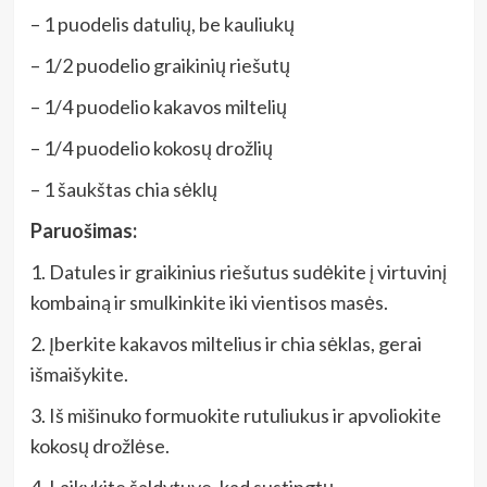
– 1 puodelis datulių, be kauliukų
– 1/2 puodelio graikinių riešutų
– 1/4 puodelio kakavos miltelių
– 1/4 puodelio kokosų drožlių
– 1 šaukštas chia sėklų
Paruošimas:
1. Datules ir graikinius riešutus sudėkite į virtuvinį
kombainą ir smulkinkite iki vientisos masės.
2. Įberkite kakavos miltelius ir chia sėklas, gerai
išmaišykite.
3. Iš mišinuko formuokite rutuliukus ir apvoliokite
kokosų drožlėse.