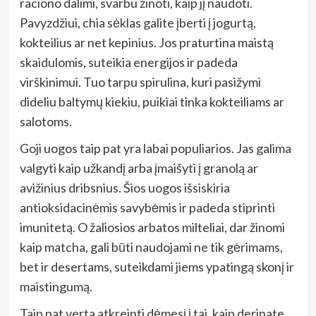
raciono dalimi, svarbu žinoti, kaip jį naudoti.
Pavyzdžiui, chia sėklas galite įberti į jogurtą,
kokteilius ar net kepinius. Jos praturtina maistą
skaidulomis, suteikia energijos ir padeda
virškinimui. Tuo tarpu spirulina, kuri pasižymi
dideliu baltymų kiekiu, puikiai tinka kokteiliams ar
salotoms.
Goji uogos taip pat yra labai populiarios. Jas galima
valgyti kaip užkandį arba įmaišyti į granolą ar
avižinius dribsnius. Šios uogos išsiskiria
antioksidacinėmis savybėmis ir padeda stiprinti
imunitetą. O žaliosios arbatos milteliai, dar žinomi
kaip matcha, gali būti naudojami ne tik gėrimams,
bet ir desertams, suteikdami jiems ypatingą skonį ir
maistingumą.
Taip pat verta atkreipti dėmesį į tai, kaip derinate