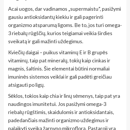
Acai uogos, dar vadinamos „supermaistu”, pasižymi
gausiu antioksidantų kiekiu ir gali pagerinti
organizmo atsparumą ligoms. Be to, jos turi omega-
3 riebalų rūgščių, kurios teigiamai veikia širdies
sveikatą ir gali mažinti uždegimus.
Kviečių daigai – puikus vitaminų E ir B grupės
vitaminų, taip pat mineralų, tokių kaip cinkas ir
magnis, šaltinis. Šie elementai būtini normaliai
imuninės sistemos veiklai ir gali padėti greičiau
atsigauti po ligų.
Sėklos, tokios kaip chia ir linų sėmenys, taip pat yra
naudingos imunitetui. Jos pasižymi omega-3
riebalų rūgštimis, skaidulomis ir antioksidantais,
padedančiais mažinti organizmo uždegimus ir
palaikyti sveiką žarnyno mikroflorą. Pastaroji yra