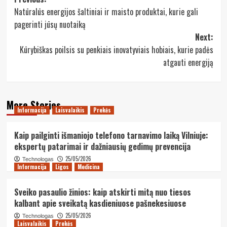
Post
Natūralūs energijos šaltiniai ir maisto produktai, kurie gali
navigation
pagerinti jūsų nuotaiką
Next:
Kūrybiškas poilsis su penkiais inovatyviais hobiais, kurie padės
atgauti energiją
More Stories
Informacija
Laisvalaikis
Prekės
Kaip pailginti išmaniojo telefono tarnavimo laiką Vilniuje:
ekspertų patarimai ir dažniausių gedimų prevencija
25/05/2026
Technologas
Informacija
Ligos
Medicina
Sveiko pasaulio žinios: kaip atskirti mitą nuo tiesos
kalbant apie sveikatą kasdieniuose pašnekesiuose
25/05/2026
Technologas
Laisvalaikis
Prekės