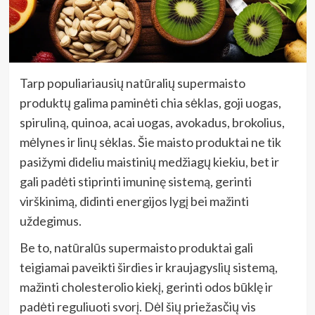
Tarp populiariausių natūralių supermaisto
produktų galima paminėti chia sėklas, goji uogas,
spiruliną, quinoa, acai uogas, avokadus, brokolius,
mėlynes ir linų sėklas. Šie maisto produktai ne tik
pasižymi dideliu maistinių medžiagų kiekiu, bet ir
gali padėti stiprinti imuninę sistemą, gerinti
virškinimą, didinti energijos lygį bei mažinti
uždegimus.
Be to, natūralūs supermaisto produktai gali
teigiamai paveikti širdies ir kraujagyslių sistemą,
mažinti cholesterolio kiekį, gerinti odos būklę ir
padėti reguliuoti svorį. Dėl šių priežasčių vis