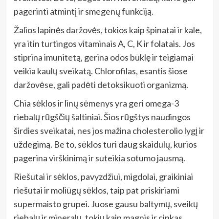
pagerinti atmintį ir smegenų funkciją.
Žalios lapinės daržovės, tokios kaip špinatai ir kale,
yra itin turtingos vitaminais A, C, K ir folatais. Jos
stiprina imunitetą, gerina odos būklę ir teigiamai
veikia kaulų sveikatą. Chlorofilas, esantis šiose
daržovėse, gali padėti detoksikuoti organizmą.
Chia sėklos ir linų sėmenys yra geri omega-3
riebalų rūgščių šaltiniai. Šios rūgštys naudingos
širdies sveikatai, nes jos mažina cholesterolio lygį ir
uždegimą. Be to, sėklos turi daug skaidulų, kurios
pagerina virškinimą ir suteikia sotumo jausmą.
Riešutai ir sėklos, pavyzdžiui, migdolai, graikiniai
riešutai ir moliūgų sėklos, taip pat priskiriami
supermaisto grupei. Juose gausu baltymų, sveikų
riebalų ir mineralų, tokių kaip magnis ir cinkas.