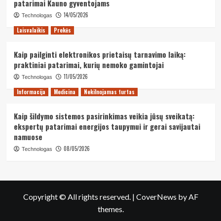
patarimai Kauno gyventojams
14/05/2026
Technologas
Laisvalaikis
Prekės
Kaip pailginti elektronikos prietaisų tarnavimo laiką:
praktiniai patarimai, kurių nemoko gamintojai
11/05/2026
Technologas
Informacija
Medicina
Nekilnojamas turtas
Kaip šildymo sistemos pasirinkimas veikia jūsų sveikatą:
ekspertų patarimai energijos taupymui ir gerai savijautai
namuose
08/05/2026
Technologas
Copyright © All rights reserved.
|
CoverNews
by AF
themes.