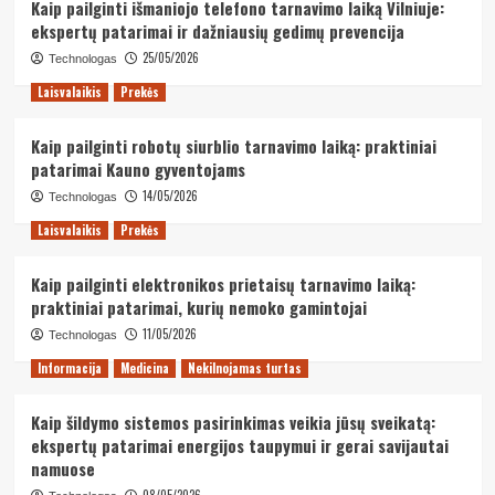
Kaip pailginti išmaniojo telefono tarnavimo laiką Vilniuje:
ekspertų patarimai ir dažniausių gedimų prevencija
25/05/2026
Technologas
Laisvalaikis
Prekės
Kaip pailginti robotų siurblio tarnavimo laiką: praktiniai
patarimai Kauno gyventojams
14/05/2026
Technologas
Laisvalaikis
Prekės
Kaip pailginti elektronikos prietaisų tarnavimo laiką:
praktiniai patarimai, kurių nemoko gamintojai
11/05/2026
Technologas
Informacija
Medicina
Nekilnojamas turtas
Kaip šildymo sistemos pasirinkimas veikia jūsų sveikatą:
ekspertų patarimai energijos taupymui ir gerai savijautai
namuose