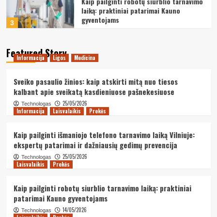
Kaip pailginti robotų siurblio tarnavimo
laiką: praktiniai patarimai Kauno
gyventojams
3
Laisvalaikis
Prekės
Featured Story
Kaip pailginti elektronikos prietaisų
Informacija
Ligos
Medicina
tarnavimo laiką: praktiniai patarimai,
kurių nemoko gamintojai
4
Sveiko pasaulio žinios: kaip atskirti mitą nuo tiesos
kalbant apie sveikatą kasdieniuose pašnekesiuose
Informacija
Medicina
Nekilnojamas turtas
Kaip šildymo sistemos pasirinkimas
25/05/2026
Technologas
Informacija
Laisvalaikis
Prekės
veikia jūsų sveikatą: ekspertų patarimai
energijos taupymui ir gerai savijautai
5
namuose
Kaip pailginti išmaniojo telefono tarnavimo laiką Vilniuje:
ekspertų patarimai ir dažniausių gedimų prevencija
Informacija
Ligos
Medicina
25/05/2026
Technologas
Sveiko pasaulio žinios: kaip atskirti
Laisvalaikis
Prekės
mitą nuo tiesos kalbant apie sveikatą
kasdieniuose pašnekesiuose
1
Kaip pailginti robotų siurblio tarnavimo laiką: praktiniai
patarimai Kauno gyventojams
Informacija
Laisvalaikis
Prekės
Kaip pailginti išmaniojo telefono
14/05/2026
Technologas