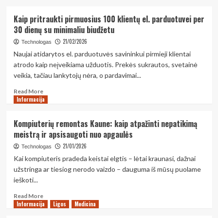
metais
about
Kaip
Kaip pritraukti pirmuosius 100 klientų el. parduotuvei per
teisingai
30 dienų su minimaliu biudžetu
įvertinti
lazerinės
21/02/2026
Technologas
kasetės
Naujai atidarytos el. parduotuvės savininkui pirmieji klientai
kokybę
atrodo kaip neįveikiama užduotis. Prekės sukrautos, svetainė
po
veikia, tačiau lankytojų nėra, o pardavimai...
pildymo:
praktinis
Read
Read More
vadovas
Informacija
more
Vilniaus
about
vartotojams
Kaip
Kompiuterių remontas Kaune: kaip atpažinti nepatikimą
pritraukti
meistrą ir apsisaugoti nuo apgaulės
pirmuosius
100
21/01/2026
Technologas
klientų
Kai kompiuteris pradeda keistai elgtis – lėtai kraunasi, dažnai
el.
užstringa ar tiesiog nerodo vaizdo – dauguma iš mūsų puolame
parduotuvei
ieškoti...
per
30
Read
Read More
dienų
Informacija
more
Ligos
Medicina
su
about