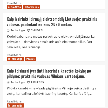
Read
Read More
Auto-Moto
more
Informacija
about
Kaip
Kaip išsirinkti pirmąjį elektromobilį Lietuvoje: praktinis
technologijos
vadovas pradedantiesiems 2026 metais
keičia
sveikatos
31/03/2026
Technologas
stebėjimą
Kodėl dabar pats metas galvoti apie elektromobilį Žinau, ką
namuose:
galvojate – dar vienas straipsnis apie elektromobilius. Bet
išmanieji
palaukite, nes situacija...
prietaisai,
kuriuos
Read
Read More
verta
Informacija
more
Prekės
išbandyti
about
2026
Kaip
Kaip teisingai įvertinti lazerinės kasetės kokybę po
metais
išsirinkti
pildymo: praktinis vadovas Vilniaus vartotojams
pirmąjį
elektromobilį
08/03/2026
Technologas
Lietuvoje:
Pildyta kasetė – ne visada pigi išeitis Vilniuje veikia dešimtys
praktinis
vietų, kur galima užpildyti lazerinę kasetę. Kai kurios iš jų...
vadovas
pradedantiesiems
Read
Read More
2026
Informacija
more