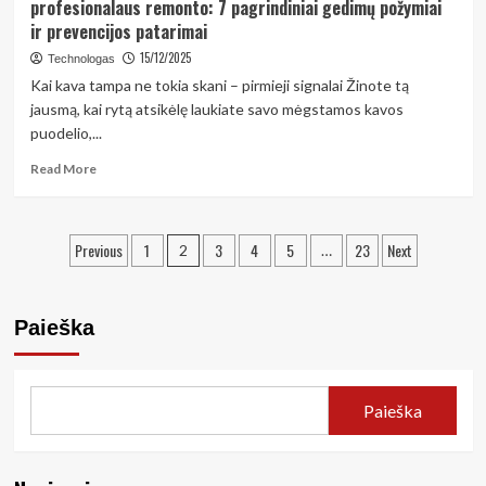
profesionalaus remonto: 7 pagrindiniai gedimų požymiai
pirkti
ir prevencijos patarimai
automobilių
dalis
15/12/2025
Technologas
internetu
Kai kava tampa ne tokia skani – pirmieji signalai Žinote tą
ir
jausmą, kai rytą atsikėlę laukiate savo mėgstamos kavos
išvengti
puodelio,...
klaidų:
Praktinis
Read
Read More
vadovas
more
saugiam
about
ir
Kaip
Įrašų
ekonomiškam
Previous
1
3
4
5
23
Next
atpažinti,
2
…
pasirinkimui
kad
puslapiavimas
jūsų
kavos
Paieška
aparatui
Šiauliuose
reikia
profesionalaus
Paieška
remonto:
7
pagrindiniai
gedimų