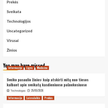
Prekės
Sveikata
Technologijos
Uncategorized
Virusai
Žinios
You may have missed
Informacija
Ligos
Medicina
Sveiko pasaulio žinios: kaip atskirti mitą nuo tiesos
kalbant apie sveikatą kasdieniuose pašnekesiuose
25/05/2026
Technologas
Informacija
Laisvalaikis
Prekės