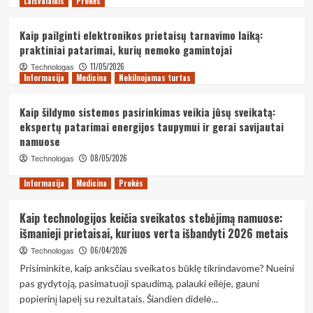
Laisvalaikis
Prekės
tarnavimo laiką Vilniuje: ekspertų
patarimai ir dažniausių gedimų
2
prevencija
Kaip pailginti elektronikos prietaisų tarnavimo laiką:
praktiniai patarimai, kurių nemoko gamintojai
Laisvalaikis
Prekės
11/05/2026
Technologas
Kaip pailginti robotų siurblio tarnavimo
Informacija
Medicina
Nekilnojamas turtas
laiką: praktiniai patarimai Kauno
gyventojams
3
Kaip šildymo sistemos pasirinkimas veikia jūsų sveikatą:
ekspertų patarimai energijos taupymui ir gerai savijautai
Laisvalaikis
Prekės
namuose
Kaip pailginti elektronikos prietaisų
08/05/2026
Technologas
tarnavimo laiką: praktiniai patarimai,
kurių nemoko gamintojai
4
Informacija
Medicina
Prekės
Informacija
Medicina
Nekilnojamas turtas
Kaip technologijos keičia sveikatos stebėjimą namuose:
Kaip šildymo sistemos pasirinkimas
išmanieji prietaisai, kuriuos verta išbandyti 2026 metais
veikia jūsų sveikatą: ekspertų patarimai
energijos taupymui ir gerai savijautai
06/04/2026
Technologas
5
namuose
Prisiminkite, kaip anksčiau sveikatos būklę tikrindavome? Nueini
pas gydytoją, pasimatuoji spaudimą, palauki eilėje, gauni
popierinį lapelį su rezultatais. Šiandien didelė...