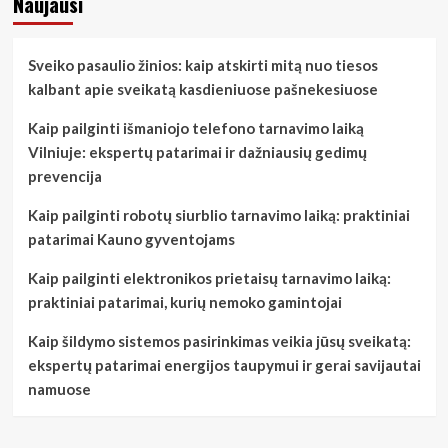
Naujausi
požymiai
ir
prevencijos
Sveiko pasaulio žinios: kaip atskirti mitą nuo tiesos
patarimai
kalbant apie sveikatą kasdieniuose pašnekesiuose
Kaip pailginti išmaniojo telefono tarnavimo laiką
Vilniuje: ekspertų patarimai ir dažniausių gedimų
prevencija
Kaip pailginti robotų siurblio tarnavimo laiką: praktiniai
patarimai Kauno gyventojams
Kaip pailginti elektronikos prietaisų tarnavimo laiką:
praktiniai patarimai, kurių nemoko gamintojai
Kaip šildymo sistemos pasirinkimas veikia jūsų sveikatą:
ekspertų patarimai energijos taupymui ir gerai savijautai
namuose