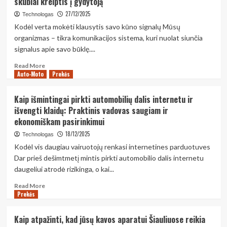
skubiai kreiptis į gydytoją
gydytojai**
pats
vynas
27/12/2025
Technologas
skiriasi
Kodėl verta mokėti klausytis savo kūno signalų Mūsų
kiekvienam:
organizmas – tikra komunikacijos sistema, kuri nuolat siunčia
mokslas
signalus apie savo būklę....
apie
skonio
Read
Read More
receptorius
Auto-Moto
more
Prekės
ir
about
individualų
Kaip
Kaip išmintingai pirkti automobilių dalis internetu ir
vyno
atpažinti
išvengti klaidų: Praktinis vadovas saugiam ir
suvokimą
ankstyvus
ekonomiškam pasirinkimui
ligos
simptomus
18/12/2025
Technologas
ir
Kodėl vis daugiau vairuotojų renkasi internetines parduotuves
kada
Dar prieš dešimtmetį mintis pirkti automobilio dalis internetu
būtina
daugeliui atrodė rizikinga, o kai...
skubiai
kreiptis
Read
Read More
į
Prekės
more
gydytoją
about
Kaip
Kaip atpažinti, kad jūsų kavos aparatui Šiauliuose reikia
išmintingai