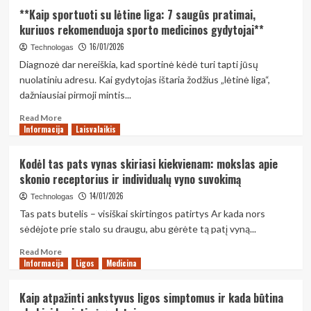
minimaliu
Kompiuterių
**Kaip sportuoti su lėtine liga: 7 saugūs pratimai,
biudžetu
remontas
kuriuos rekomenduoja sporto medicinos gydytojai**
Kaune:
kaip
16/01/2026
Technologas
atpažinti
Diagnozė dar nereiškia, kad sportinė kėdė turi tapti jūsų
nepatikimą
nuolatiniu adresu. Kai gydytojas ištaria žodžius „lėtinė liga“,
meistrą
dažniausiai pirmoji mintis...
ir
apsisaugoti
Read
Read More
nuo
Informacija
more
Laisvalaikis
apgaulės
about
**Kaip
Kodėl tas pats vynas skiriasi kiekvienam: mokslas apie
sportuoti
skonio receptorius ir individualų vyno suvokimą
su
lėtine
14/01/2026
Technologas
liga:
Tas pats butelis – visiškai skirtingos patirtys Ar kada nors
7
sėdėjote prie stalo su draugu, abu gėrėte tą patį vyną...
saugūs
pratimai,
Read
Read More
kuriuos
Informacija
more
Ligos
Medicina
rekomenduoja
about
sporto
Kodėl
Kaip atpažinti ankstyvus ligos simptomus ir kada būtina
medicinos
tas