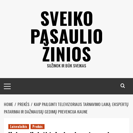
Eiti
SVEIKO
prie
turinio
PASAULIO
ŽINIOS
SUŽINOK IR BŪK SVEIKAS
Pagrindinis
meniu
HOME
PREKĖS
KAIP PAILGINTI TELEVIZORIAUS TARNAVIMO LAIKĄ: EKSPERTŲ
PATARIMAI IR DAŽNIAUSIŲ GEDIMŲ PREVENCIJA KAUNE
Laisvalaikis
Prekės