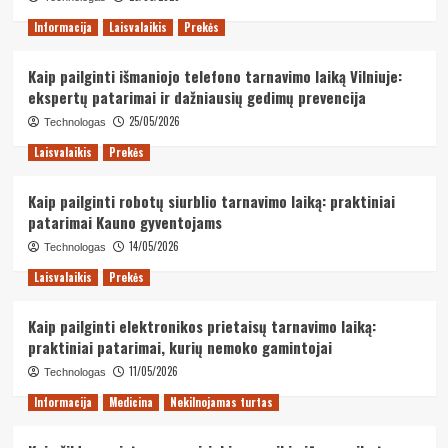
Informacija
Laisvalaikis
Prekės
Kaip pailginti išmaniojo telefono tarnavimo laiką Vilniuje:
ekspertų patarimai ir dažniausių gedimų prevencija
25/05/2026
Technologas
Laisvalaikis
Prekės
Kaip pailginti robotų siurblio tarnavimo laiką: praktiniai
patarimai Kauno gyventojams
14/05/2026
Technologas
Laisvalaikis
Prekės
Kaip pailginti elektronikos prietaisų tarnavimo laiką:
praktiniai patarimai, kurių nemoko gamintojai
11/05/2026
Technologas
Informacija
Medicina
Nekilnojamas turtas