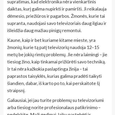
supratimas, kad elektronika nėra vienkartinis
daiktas, kurį galima nupirkti ir pamiršti. Ji reikalauja
dėmesio, priežiūros ir pagarbos. Žmonės, kurie tai
supranta, naudojasi savo televizoriais daug ilgiau ir
išleidžia daug mažiau pinigų remontui.
Kaune, kaip ir bet kuriame kitame mieste, yra
žmonių, kurie tą patį televizorių naudoja 12–15
metų be jokių rimtų problemų. Jie nėra laimingi – jie
tiesiog žino, kaip tinkamai prižiūrėti savo techniką.
Ir tai nėra kažkokia paslaptinga žinija – tai
paprastos taisyklės, kurias galima pradėti taikyti
šiandien, dabar, iš karto po to, kai perskaitote šį
straipsnį.
Galiausiai, jei jau turite problemų su televizoriumi
arba tiesiog norite profesionalaus patikrinimo –
nedelskite. Maži gedimai, laiku pastebėti ir