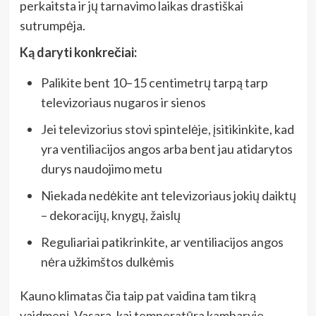
perkaitsta ir jų tarnavimo laikas drastiškai
sutrumpėja.
Ką daryti konkrečiai:
Palikite bent 10–15 centimetrų tarpą tarp
televizoriaus nugaros ir sienos
Jei televizorius stovi spintelėje, įsitikinkite, kad
yra ventiliacijos angos arba bent jau atidarytos
durys naudojimo metu
Niekada nedėkite ant televizoriaus jokių daiktų
– dekoracijų, knygų, žaislų
Reguliariai patikrinkite, ar ventiliacijos angos
nėra užkimštos dulkėmis
Kauno klimatas čia taip pat vaidina tam tikrą
vaidmenį. Vasarą, kai temperatūra kambaryje