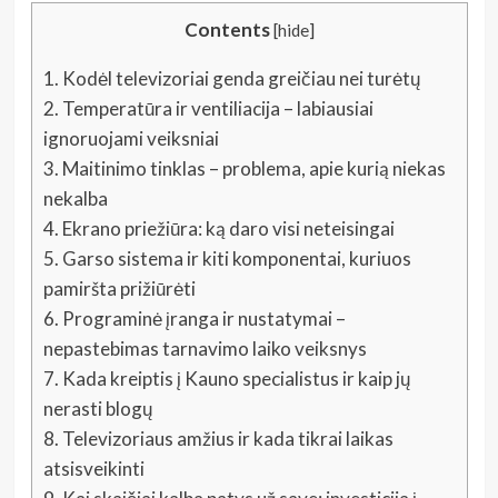
Contents
[
hide
]
1.
Kodėl televizoriai genda greičiau nei turėtų
2.
Temperatūra ir ventiliacija – labiausiai
ignoruojami veiksniai
3.
Maitinimo tinklas – problema, apie kurią niekas
nekalba
4.
Ekrano priežiūra: ką daro visi neteisingai
5.
Garso sistema ir kiti komponentai, kuriuos
pamiršta prižiūrėti
6.
Programinė įranga ir nustatymai –
nepastebimas tarnavimo laiko veiksnys
7.
Kada kreiptis į Kauno specialistus ir kaip jų
nerasti blogų
8.
Televizoriaus amžius ir kada tikrai laikas
atsisveikinti