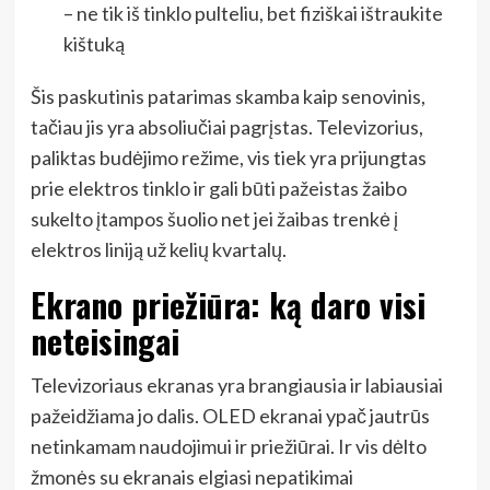
– ne tik iš tinklo pulteliu, bet fiziškai ištraukite
kištuką
Šis paskutinis patarimas skamba kaip senovinis,
tačiau jis yra absoliučiai pagrįstas. Televizorius,
paliktas budėjimo režime, vis tiek yra prijungtas
prie elektros tinklo ir gali būti pažeistas žaibo
sukelto įtampos šuolio net jei žaibas trenkė į
elektros liniją už kelių kvartalų.
Ekrano priežiūra: ką daro visi
neteisingai
Televizoriaus ekranas yra brangiausia ir labiausiai
pažeidžiama jo dalis. OLED ekranai ypač jautrūs
netinkamam naudojimui ir priežiūrai. Ir vis dėlto
žmonės su ekranais elgiasi nepatikimai