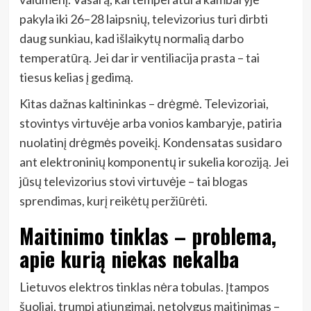
pakyla iki 26–28 laipsnių, televizorius turi dirbti
daug sunkiau, kad išlaikytų normalią darbo
temperatūrą. Jei dar ir ventiliacija prasta – tai
tiesus kelias į gedimą.
Kitas dažnas kaltininkas – drėgmė. Televizoriai,
stovintys virtuvėje arba vonios kambaryje, patiria
nuolatinį drėgmės poveikį. Kondensatas susidaro
ant elektroninių komponentų ir sukelia koroziją. Jei
jūsų televizorius stovi virtuvėje – tai blogas
sprendimas, kurį reikėtų peržiūrėti.
Maitinimo tinklas – problema,
apie kurią niekas nekalba
Lietuvos elektros tinklas nėra tobulas. Įtampos
šuoliai, trumpi atjungimai, netolygus maitinimas –