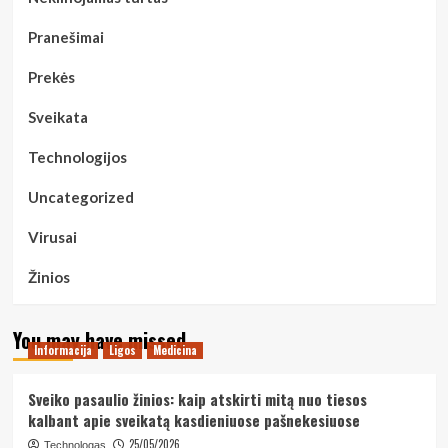
Pranešimai
Prekės
Sveikata
Technologijos
Uncategorized
Virusai
Žinios
You may have missed
Informacija
Ligos
Medicina
Sveiko pasaulio žinios: kaip atskirti mitą nuo tiesos
kalbant apie sveikatą kasdieniuose pašnekesiuose
25/05/2026
Technologas