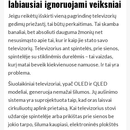
labiausiai ignoruojami veiksniai
Jeigu reikėtų išskirti vieną pagrindinę televizorių
gedimų priežastį, tai būtų perkaitimas. Tai skamba
banaliai, bet absoliuti dauguma žmonių net
nesusimąsto apie tai, kur ir kaip jie stato savo
televizorių. Televizorius ant spintelės, prie sienos,
spintelėje su stiklinėmis durelėmis – tai vaizdas,
kurį matai beveik kiekvienuose namuose. Ir tai yra
problema.
Šiuolaikiniai televizoriai, ypač OLED ir QLED
modeliai, generuoja nemažai šilumos. Jų aušinimo
sistema yra suprojektuota taip, kad oras laisvai
cirkuliuotų aplink prietaisą. Kai televizorius stovi
uždaroje spintelėje arba prikištas prie sienos be
jokio tarpo, šiluma kaupiasi, elektroninės plokštės