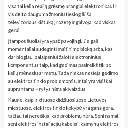
visa tai kelia realią grėsmę brangiai elektronikai. Ir
vis dėlto dauguma žmonių tiesiog įkiša
televizoriaus kištuką į rozetę ir galvoja, kad viskas
gerai.
Įtampos šuoliai yra ypač pavojingi. Jie gali
momentaliai sudeginti maitinimo bloką arba, kas
dar blogiau, palaipsniui žaloti elektroninius
komponentus taip, kad gedimas pasireikš tik po
kelių mėnesių ar metų. Tada niekas nesieja gedimo
su elektros tinklo problemomis, ir tai yra visiškai
suprantama – ryšys nėra akivaizdus.
Kaune, kaip ir kituose didžiuosiuose Lietuvos
miestuose, elektros tinklo kokybė yra gana gera,
tačiau tai nereiškia, kad problemų nėra. Seni namai,
seni elektros instaliacijų kabeliai, kaimynų elektros