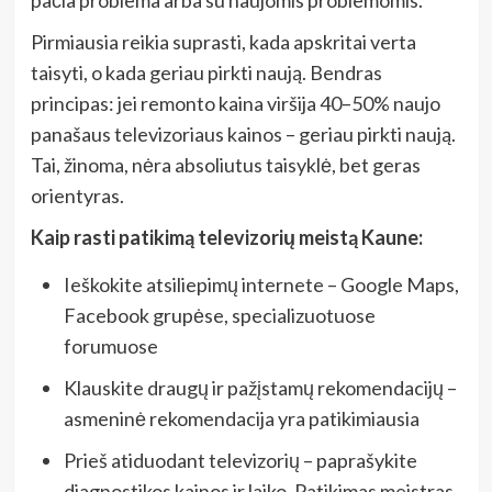
pačia problema arba su naujomis problemomis.
Pirmiausia reikia suprasti, kada apskritai verta
taisyti, o kada geriau pirkti naują. Bendras
principas: jei remonto kaina viršija 40–50% naujo
panašaus televizoriaus kainos – geriau pirkti naują.
Tai, žinoma, nėra absoliutus taisyklė, bet geras
orientyras.
Kaip rasti patikimą televizorių meistą Kaune:
Ieškokite atsiliepimų internete – Google Maps,
Facebook grupėse, specializuotuose
forumuose
Klauskite draugų ir pažįstamų rekomendacijų –
asmeninė rekomendacija yra patikimiausia
Prieš atiduodant televizorių – paprašykite
diagnostikos kainos ir laiko. Patikimas meistras