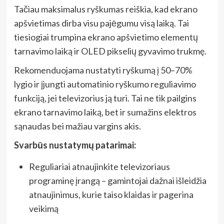
Tačiau maksimalus ryškumas reiškia, kad ekrano
apšvietimas dirba visu pajėgumu visą laiką. Tai
tiesiogiai trumpina ekrano apšvietimo elementų
tarnavimo laiką ir OLED pikselių gyvavimo trukmę.
Rekomenduojama nustatyti ryškumą į 50–70%
lygio ir įjungti automatinio ryškumo reguliavimo
funkciją, jei televizorius ją turi. Tai ne tik pailgins
ekrano tarnavimo laiką, bet ir sumažins elektros
sąnaudas bei mažiau vargins akis.
Svarbūs nustatymų patarimai:
Reguliariai atnaujinkite televizoriaus
programinę įrangą – gamintojai dažnai išleidžia
atnaujinimus, kurie taiso klaidas ir pagerina
veikimą