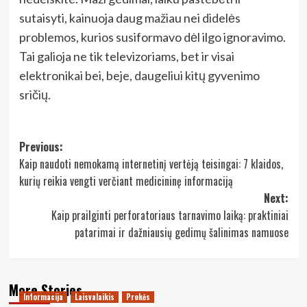
sutaisyti, kainuoja daug mažiau nei didelės
problemos, kurios susiformavo dėl ilgo ignoravimo.
Tai galioja ne tik televizoriams, bet ir visai
elektronikai bei, beje, daugeliui kitų gyvenimo
sričių.
Post
Previous:
Kaip naudoti nemokamą internetinį vertėją teisingai: 7 klaidos,
navigation
kurių reikia vengti verčiant medicininę informaciją
Next:
Kaip prailginti perforatoriaus tarnavimo laiką: praktiniai
patarimai ir dažniausių gedimų šalinimas namuose
More Stories
Informacija
Laisvalaikis
Prekės