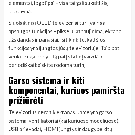
elementai, logotipai – visa tai gali sukelti šią
problemą.
Šiuolaikiniai OLED televizoriai turi įvairias
apsaugos funkcijas – pikselių atnaujinimą, ekrano
užsklandas ir panašiai. Įsitikinkite, kad šios
funkcijos yra įjungtos jūsų televizoriuje. Taip pat
venkite ilgai rodyti tą patį statinį vaizdą ir
periodiškai keiskite rodomą turinį.
Garso sistema ir kiti
komponentai, kuriuos pamiršta
prižiūrėti
Televizorius nėra tik ekranas. Jame yra garso
sistema, ventiliatoriai (kai kuriuose modeliuose),
USB prievadai, HDMI jungtys ir daugybė kitų