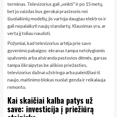
terminas. Televizorius gali „veikti” ir po 15 metų,
bet jo vaizdas bus gerokai prastesnis nei
šiuolaikinių modelių, jis vartoja daugiau elektros ir
gali nepalaikyti naujų standartų. Klausimas yra, ar
verta jį toliau naudoti.
Požymiai, kad televizorius artėja prie savo
gyvenimo pabaigos: ekranas tampa netolygiomis
spalvomis arba atsiranda pastovios dėmės, garsas
tampa iškraipytas be aiškios priežasties,
televizorius dažnai užstringa arba paleidžiasi iš
naujo, maitinimo blokas nuolat genda ir reikalauja
remonto.
Kai skaičiai kalba patys už
save: investicija į priežiūrą