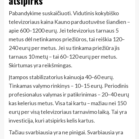
atsipirks
Pabandykime suskaičiuoti. Vidutinis kokybiško
televizoriaus kaina Kauno parduotuvėse šiandien –
apie 600–1200 eurų. Jei televizorius tarnaus 5
metus dėl netinkamos priežiūros, tai reiškia 120–
240 eurų per metus. Jei su tinkama priežiūra jis
tarnaus 10 metų – tai 60–120 eurų per metus.
Skirtumas yra reikšmingas.
Įtampos stabilizatorius kainuoja 40–60 eurų.
Tinkamas valymo rinkinys – 10–15 eurų. Periodinis
profesionalus valymas ir patikrinimas – 20–40 eurų
kas kelerius metus. Visa tai kartu – mažiau nei 150
eurų per visą televizoriaus tarnavimo laiką. Tai yra
investicija, kuri atsipirks kelis kartus.
Tačiau svarbiausia yra ne pinigai. Svarbiausia yra