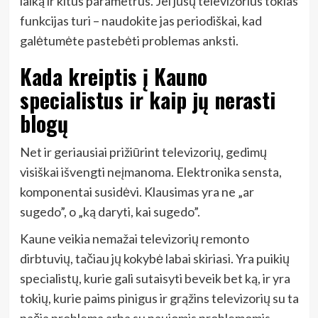
laiką ir kitus parametrus. Jei jūsų televizorius tokias
funkcijas turi – naudokite jas periodiškai, kad
galėtumėte pastebėti problemas anksti.
Kada kreiptis į Kauno
specialistus ir kaip jų nerasti
blogų
Net ir geriausiai prižiūrint televizorių, gedimų
visiškai išvengti neįmanoma. Elektronika sensta,
komponentai susidėvi. Klausimas yra ne „ar
sugedo”, o „ką daryti, kai sugedo”.
Kaune veikia nemažai televizorių remonto
dirbtuvių, tačiau jų kokybė labai skiriasi. Yra puikių
specialistų, kurie gali sutaisyti beveik bet ką, ir yra
tokių, kurie paims pinigus ir grąžins televizorių su ta