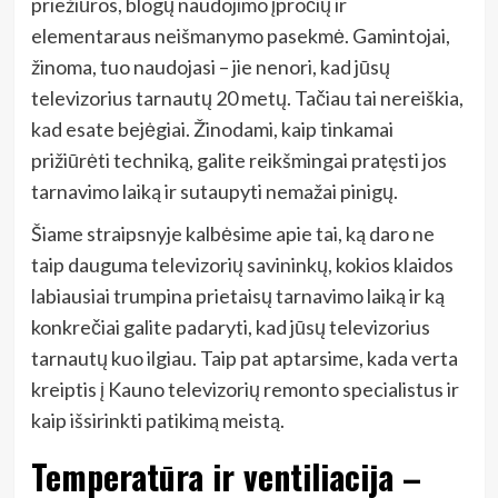
priežiūros, blogų naudojimo įpročių ir
elementaraus neišmanymo pasekmė. Gamintojai,
žinoma, tuo naudojasi – jie nenori, kad jūsų
televizorius tarnautų 20 metų. Tačiau tai nereiškia,
kad esate bejėgiai. Žinodami, kaip tinkamai
prižiūrėti techniką, galite reikšmingai pratęsti jos
tarnavimo laiką ir sutaupyti nemažai pinigų.
Šiame straipsnyje kalbėsime apie tai, ką daro ne
taip dauguma televizorių savininkų, kokios klaidos
labiausiai trumpina prietaisų tarnavimo laiką ir ką
konkrečiai galite padaryti, kad jūsų televizorius
tarnautų kuo ilgiau. Taip pat aptarsime, kada verta
kreiptis į Kauno televizorių remonto specialistus ir
kaip išsirinkti patikimą meistą.
Temperatūra ir ventiliacija –