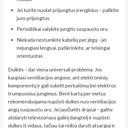
Jei turite nuolat prijungtus įrenginius – palikite
juos prijungtus
Periodiškai valykite jungtis suspaustu oru
Niekada nestumkite kabelių per jėgą – jei
nejungiasi lengvai, patikrinkite, ar teisingai
orientuotas
Dulkės – dar viena universali problema. Jos
kaupiasi ventiliacijos angose, ant elektroninių
komponentų ir gali sukelti perkaitimą bei elektros
trumpuosius jungimus. Bent kartą per metus
rekomenduojama nupūsti dulkes nuo ventiliacijos
angų suspaustu oru. Jei jaučiatės drąsiai – galite
atidaryti televizoriaus galinį dangtelį ir nupūsti
dulkes iš vidaus, tačiau tai reikia daryti atsargiai ir