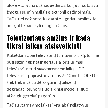
bloke – tai gana dažnas gedimas, kurį gali sutaisyti
žmogus su minimaliais elektronikos žinojimais.
Tačiau jei nežinote, ką darote – geriau nesiimkite,
nes galite padaryti daugiau žalos.
Televizoriaus amžius ir kada
tikrai laikas atsisveikinti
Kalbėdami apie televizorių tarnavimo laiką, turime
būti sąžiningi: net ir geriausiai prižiūrimas
televizorius turi savo tarnavimo laiką. LCD
televizoriai paprastai tarnaus 7–10 metų, OLED –
šiek tiek mažiau dėl organinių pikselių
degradacijos, nors šiuolaikiniai modeliai šiuo
atžvilgiu gerokai pagerėjo.
Tačiau „tarnavimo laikas” yra labai reliatyvus