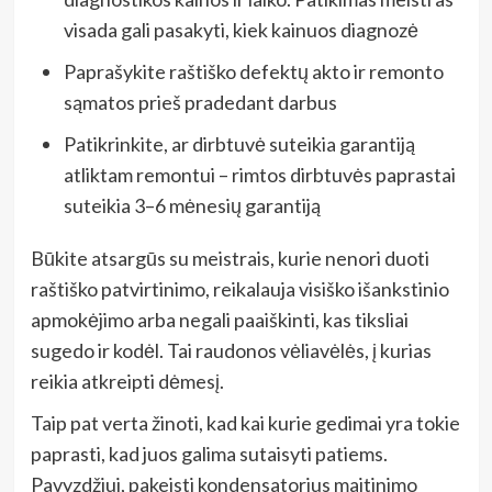
visada gali pasakyti, kiek kainuos diagnozė
Paprašykite raštiško defektų akto ir remonto
sąmatos prieš pradedant darbus
Patikrinkite, ar dirbtuvė suteikia garantiją
atliktam remontui – rimtos dirbtuvės paprastai
suteikia 3–6 mėnesių garantiją
Būkite atsargūs su meistrais, kurie nenori duoti
raštiško patvirtinimo, reikalauja visiško išankstinio
apmokėjimo arba negali paaiškinti, kas tiksliai
sugedo ir kodėl. Tai raudonos vėliavėlės, į kurias
reikia atkreipti dėmesį.
Taip pat verta žinoti, kad kai kurie gedimai yra tokie
paprasti, kad juos galima sutaisyti patiems.
Pavyzdžiui, pakeisti kondensatorius maitinimo