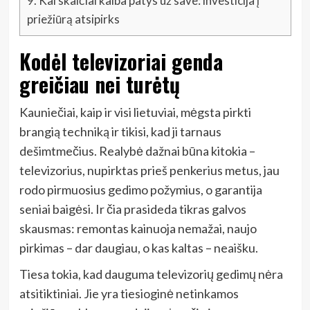
9.
Kai skaičiai kalba patys už save: investicija į
priežiūrą atsipirks
Kodėl televizoriai genda
greičiau nei turėtų
Kauniečiai, kaip ir visi lietuviai, mėgsta pirkti
brangią techniką ir tikisi, kad ji tarnaus
dešimtmečius. Realybė dažnai būna kitokia –
televizorius, nupirktas prieš penkerius metus, jau
rodo pirmuosius gedimo požymius, o garantija
seniai baigėsi. Ir čia prasideda tikras galvos
skausmas: remontas kainuoja nemažai, naujo
pirkimas – dar daugiau, o kas kaltas – neaišku.
Tiesa tokia, kad dauguma televizorių gedimų nėra
atsitiktiniai. Jie yra tiesioginė netinkamos