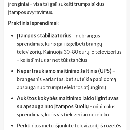
įrenginiai – visa tai gali sukelti trumpalaikius
įtampos svyravimus.
Praktiniai sprendimai:
Įtampos stabilizatorius
– nebrangus
sprendimas, kuris gali išgelbėti brangų
televizorių. Kainuoja 30–80 eurų, o televizorius
– kelis šimtus ar net tūkstančius
Nepertraukiamo maitinimo šaltinis (UPS)
–
brangesnis variantas, bet suteikia papildomą
apsaugą nuo trumpų elektros atjungimų
Aukštos kokybės maitinimo laido ilgintuvas
su apsauga nuo įtampos šuolių
– minimalus
sprendimas, kuris vis tiek geriau nei nieko
Perkūnijos metu išjunkite televizorių iš rozetės