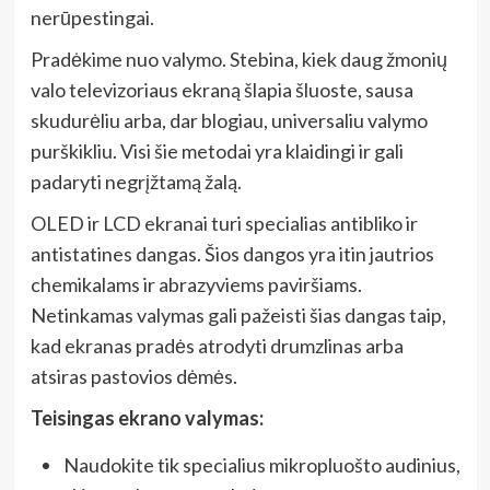
nerūpestingai.
Pradėkime nuo valymo. Stebina, kiek daug žmonių
valo televizoriaus ekraną šlapia šluoste, sausa
skudurėliu arba, dar blogiau, universaliu valymo
purškikliu. Visi šie metodai yra klaidingi ir gali
padaryti negrįžtamą žalą.
OLED ir LCD ekranai turi specialias antibliko ir
antistatines dangas. Šios dangos yra itin jautrios
chemikalams ir abrazyviems paviršiams.
Netinkamas valymas gali pažeisti šias dangas taip,
kad ekranas pradės atrodyti drumzlinas arba
atsiras pastovios dėmės.
Teisingas ekrano valymas:
Naudokite tik specialius mikropluošto audinius,