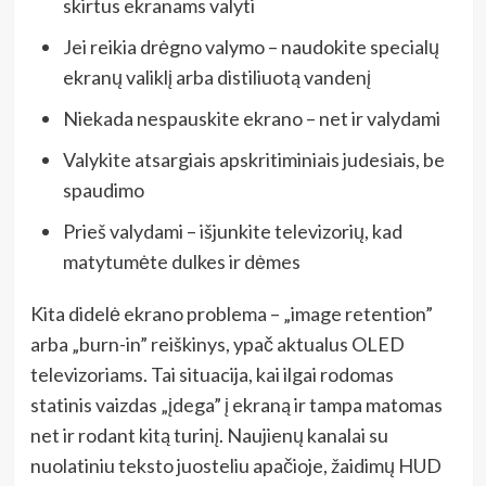
skirtus ekranams valyti
Jei reikia drėgno valymo – naudokite specialų
ekranų valiklį arba distiliuotą vandenį
Niekada nespauskite ekrano – net ir valydami
Valykite atsargiais apskritiminiais judesiais, be
spaudimo
Prieš valydami – išjunkite televizorių, kad
matytumėte dulkes ir dėmes
Kita didelė ekrano problema – „image retention”
arba „burn-in” reiškinys, ypač aktualus OLED
televizoriams. Tai situacija, kai ilgai rodomas
statinis vaizdas „įdega” į ekraną ir tampa matomas
net ir rodant kitą turinį. Naujienų kanalai su
nuolatiniu teksto juosteliu apačioje, žaidimų HUD