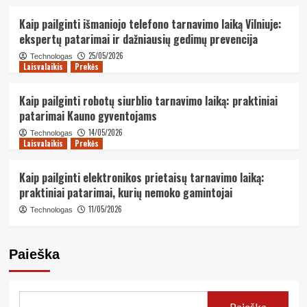
Kaip pailginti išmaniojo telefono tarnavimo laiką Vilniuje:
ekspertų patarimai ir dažniausių gedimų prevencija
25/05/2026
Technologas
Laisvalaikis
Prekės
Kaip pailginti robotų siurblio tarnavimo laiką: praktiniai
patarimai Kauno gyventojams
14/05/2026
Technologas
Laisvalaikis
Prekės
Kaip pailginti elektronikos prietaisų tarnavimo laiką:
praktiniai patarimai, kurių nemoko gamintojai
11/05/2026
Technologas
Paieška
Paieška