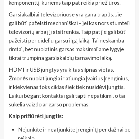
komponentų, kuriems taip pat reikia priežiūros.
Garsiakalbiai televizoriuose yra gana trapūs. Jie
gali būti pažeisti mechaniškai – jei kas nors stumteli
televizorių arba į jį atsitrenkia. Taip pat jie gali būti
pažeisti per dideliu garsu ilgą laiką. Tai neskamba
rimtai, bet nuolatinis garsas maksimaliame lygyje
tikrai trumpina garsiakalbių tarnavimo laiką.
HDMI ir USB jungtys yra kitas silpnas vietas.
Žmonės nuolat jungia ir atjungia įvairius įrenginius,
ir kiekvienas toks ciklas šiek tiek nusidėvi jungtis.
Laikui bėgant kontaktai gali tapti nepatikimi, o tai
sukelia vaizdo ar garso problemas.
Kaip prižiūrėti jungtis:
Nejunkite ir neatjunkite įrenginių per dažnai be
reikalo