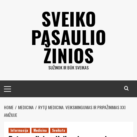
Eiti
SVEIKO
prie
turinio
PASAULIO
ŽINIOS
SUŽINOK IR BŪK SVEIKAS
Pagrindinis
meniu
HOME
MEDICINA
RYTŲ MEDICINA. VEIKSMINGUMAS IR PRIPAŽINIMAS XXI
AMŽIUJE
Informacija
Medicina
Sveikata