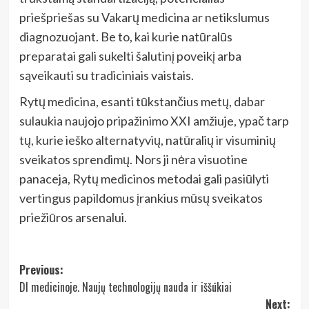
priešpriešas su Vakarų medicina ar netikslumus
diagnozuojant. Be to, kai kurie natūralūs
preparatai gali sukelti šalutinį poveikį arba
sąveikauti su tradiciniais vaistais.
Rytų medicina, esanti tūkstančius metų, dabar
sulaukia naujojo pripažinimo XXI amžiuje, ypač tarp
tų, kurie ieško alternatyvių, natūralių ir visuminių
sveikatos sprendimų. Nors ji nėra visuotine
panaceja, Rytų medicinos metodai gali pasiūlyti
vertingus papildomus įrankius mūsų sveikatos
priežiūros arsenalui.
Post
Previous:
DI medicinoje. Naujų technologijų nauda ir iššūkiai
navigation
Next: