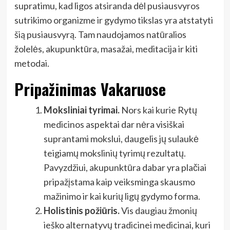
supratimu, kad ligos atsiranda dėl pusiausvyros
sutrikimo organizme ir gydymo tikslas yra atstatyti
šią pusiausvyrą. Tam naudojamos natūralios
žolelės, akupunktūra, masažai, meditacija ir kiti
metodai.
Pripažinimas Vakaruose
Moksliniai tyrimai.
Nors kai kurie Rytų
medicinos aspektai dar nėra visiškai
suprantami mokslui, daugelis jų sulaukė
teigiamų mokslinių tyrimų rezultatų.
Pavyzdžiui, akupunktūra dabar yra plačiai
pripažįstama kaip veiksminga skausmo
mažinimo ir kai kurių ligų gydymo forma.
Holistinis požiūris.
Vis daugiau žmonių
ieško alternatyvų tradicinei medicinai, kuri