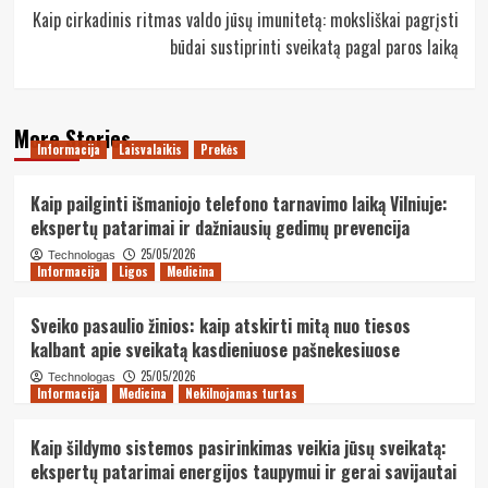
Kaip cirkadinis ritmas valdo jūsų imunitetą: moksliškai pagrįsti
būdai sustiprinti sveikatą pagal paros laiką
More Stories
Informacija
Laisvalaikis
Prekės
Kaip pailginti išmaniojo telefono tarnavimo laiką Vilniuje:
ekspertų patarimai ir dažniausių gedimų prevencija
25/05/2026
Technologas
Informacija
Ligos
Medicina
Sveiko pasaulio žinios: kaip atskirti mitą nuo tiesos
kalbant apie sveikatą kasdieniuose pašnekesiuose
25/05/2026
Technologas
Informacija
Medicina
Nekilnojamas turtas
Kaip šildymo sistemos pasirinkimas veikia jūsų sveikatą:
ekspertų patarimai energijos taupymui ir gerai savijautai