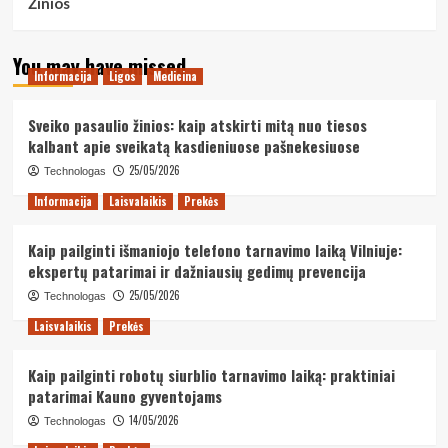
Žinios
You may have missed
Informacija
Ligos
Medicina
Sveiko pasaulio žinios: kaip atskirti mitą nuo tiesos
kalbant apie sveikatą kasdieniuose pašnekesiuose
25/05/2026
Technologas
Informacija
Laisvalaikis
Prekės
Kaip pailginti išmaniojo telefono tarnavimo laiką Vilniuje:
ekspertų patarimai ir dažniausių gedimų prevencija
25/05/2026
Technologas
Laisvalaikis
Prekės
Kaip pailginti robotų siurblio tarnavimo laiką: praktiniai
patarimai Kauno gyventojams
14/05/2026
Technologas