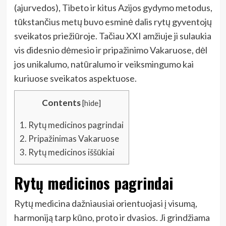
(ajurvedos), Tibeto ir kitus Azijos gydymo metodus,
tūkstančius metų buvo esminė dalis rytų gyventojų
sveikatos priežiūroje. Tačiau XXI amžiuje ji sulaukia
vis didesnio dėmesio ir pripažinimo Vakaruose, dėl
jos unikalumo, natūralumo ir veiksmingumo kai
kuriuose sveikatos aspektuose.
Contents
[
hide
]
1.
Rytų medicinos pagrindai
2.
Pripažinimas Vakaruose
3.
Rytų medicinos iššūkiai
Rytų medicinos pagrindai
Rytų medicina dažniausiai orientuojasi į visumą,
harmoniją tarp kūno, proto ir dvasios. Ji grindžiama