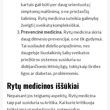
kartais gali būti per daug orientuota į
simptomų malšinimą, o ne priežasčių
šalinimą. Rytų medicina suteikia galimybę
žvelgti į sveikatą kompleksiškai.
Prevencinė medicina.
Rytų medicina skiria
daug dėmesio prevencijai, o ne tik gydymui.
Tai susilaukė didelio pripažinimo, nes
daugelyje šiuolaikinių šalių sveikatos
priežiūros sistemos susiduria su
didėjančiomis lėtinių ligų, tokių kaip širdies
ligos ar diabetas, problemomis.
Rytų medicinos iššūkiai
Nepaisant jos teigiamų aspektų, Rytų medicina
taip pat susiduria su kritika. Kai kurie kritikuoja
trūkstamą standartizaciją, potencialias