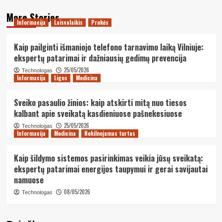
More Stories
Informacija
Laisvalaikis
Prekės
Kaip pailginti išmaniojo telefono tarnavimo laiką Vilniuje:
ekspertų patarimai ir dažniausių gedimų prevencija
25/05/2026
Technologas
Informacija
Ligos
Medicina
Sveiko pasaulio žinios: kaip atskirti mitą nuo tiesos
kalbant apie sveikatą kasdieniuose pašnekesiuose
25/05/2026
Technologas
Informacija
Medicina
Nekilnojamas turtas
Kaip šildymo sistemos pasirinkimas veikia jūsų sveikatą:
ekspertų patarimai energijos taupymui ir gerai savijautai
namuose
08/05/2026
Technologas