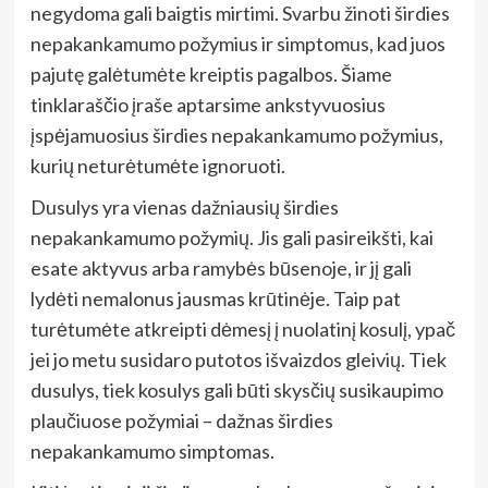
negydoma gali baigtis mirtimi. Svarbu žinoti širdies
nepakankamumo požymius ir simptomus, kad juos
pajutę galėtumėte kreiptis pagalbos. Šiame
tinklaraščio įraše aptarsime ankstyvuosius
įspėjamuosius širdies nepakankamumo požymius,
kurių neturėtumėte ignoruoti.
Dusulys yra vienas dažniausių širdies
nepakankamumo požymių. Jis gali pasireikšti, kai
esate aktyvus arba ramybės būsenoje, ir jį gali
lydėti nemalonus jausmas krūtinėje. Taip pat
turėtumėte atkreipti dėmesį į nuolatinį kosulį, ypač
jei jo metu susidaro putotos išvaizdos gleivių. Tiek
dusulys, tiek kosulys gali būti skysčių susikaupimo
plaučiuose požymiai – dažnas širdies
nepakankamumo simptomas.