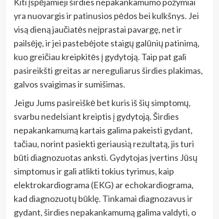
Kiti įspėjamieji širdies nepakankamumo požymiai
yra nuovargis ir patinusios pėdos bei kulkšnys. Jei
visą dieną jaučiatės neįprastai pavargę, net ir
pailsėję, ir jei pastebėjote staigų galūnių patinimą,
kuo greičiau kreipkitės į gydytoją. Taip pat gali
pasireikšti greitas ar nereguliarus širdies plakimas,
galvos svaigimas ir sumišimas.
Jeigu Jums pasireiškė bet kuris iš šių simptomų,
svarbu nedelsiant kreiptis į gydytoją. Širdies
nepakankamumą kartais galima pakeisti gydant,
tačiau, norint pasiekti geriausią rezultatą, jis turi
būti diagnozuotas anksti. Gydytojas įvertins Jūsų
simptomus ir gali atlikti tokius tyrimus, kaip
elektrokardiograma (EKG) ar echokardiograma,
kad diagnozuotų būklę. Tinkamai diagnozavus ir
gydant, širdies nepakankamumą galima valdyti, o