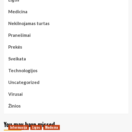
Medicina
Nekilnojamas turtas
Pranešimai
Prekės
Sveikata
Technologijos
Uncategorized
Virusai
Žinios
You may have missed
Informacija
Ligos
Medicina