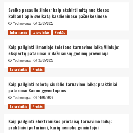
Sveiko pasaulio žinios: kaip atskirti mitą nuo tiesos
kalbant apie sveikatą kasdieniuose pašnekesiuose
25/05/2026
Technologas
Informacija
Laisvalaikis
Prekės
Kaip pailginti išmaniojo telefono tarnavimo laiką Vilniuje:
ekspertų patarimai ir dažniausių gedimų prevencija
25/05/2026
Technologas
Laisvalaikis
Prekės
Kaip pailginti robotų siurblio tarnavimo laiką: praktiniai
patarimai Kauno gyventojams
14/05/2026
Technologas
Laisvalaikis
Prekės
Kaip pailginti elektronikos prietaisų tarnavimo laiką:
praktiniai patarimai, kurių nemoko gamintojai