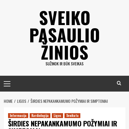
Eiti
SVEIKO
prie
turinio
PASAULIO
ŽINIOS
SUŽINOK IR BŪK SVEIKAS
Pagrindinis
meniu
HOME
LIGOS
ŠIRDIES NEPAKANKAMUMO POŽYMIAI IR SIMPTOMAI
Informacija
Kardiologija
Ligos
Sveikata
ŠIRDIES NEPAKANKAMUMO POŽYMIAI IR