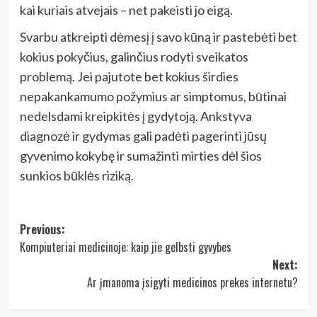
kai kuriais atvejais – net pakeisti jo eigą.
Svarbu atkreipti dėmesį į savo kūną ir pastebėti bet
kokius pokyčius, galinčius rodyti sveikatos
problemą. Jei pajutote bet kokius širdies
nepakankamumo požymius ar simptomus, būtinai
nedelsdami kreipkitės į gydytoją. Ankstyva
diagnozė ir gydymas gali padėti pagerinti jūsų
gyvenimo kokybę ir sumažinti mirties dėl šios
sunkios būklės riziką.
Post
Previous:
Kompiuteriai medicinoje: kaip jie gelbsti gyvybes
navigation
Next:
Ar įmanoma įsigyti medicinos prekes internetu?