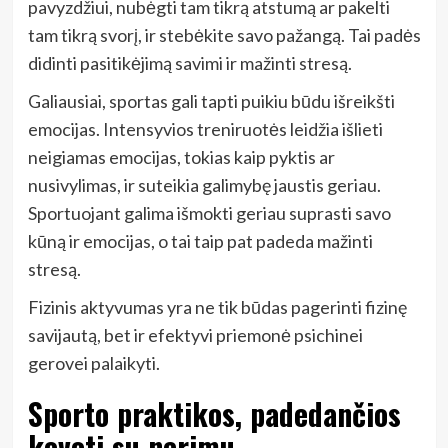
pavyzdžiui, nubėgti tam tikrą atstumą ar pakelti
tam tikrą svorį, ir stebėkite savo pažangą. Tai padės
didinti pasitikėjimą savimi ir mažinti stresą.
Galiausiai, sportas gali tapti puikiu būdu išreikšti
emocijas. Intensyvios treniruotės leidžia išlieti
neigiamas emocijas, tokias kaip pyktis ar
nusivylimas, ir suteikia galimybę jaustis geriau.
Sportuojant galima išmokti geriau suprasti savo
kūną ir emocijas, o tai taip pat padeda mažinti
stresą.
Fizinis aktyvumas yra ne tik būdas pagerinti fizinę
savijautą, bet ir efektyvi priemonė psichinei
gerovei palaikyti.
Sporto praktikos, padedančios
kovoti su nerimu