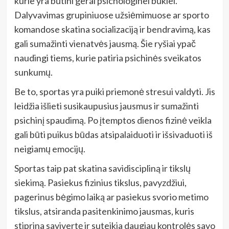
kurie yra būtini gerai psichologinei būklei.
Dalyvavimas grupiniuose užsiėmimuose ar sporto
komandose skatina socializaciją ir bendravimą, kas
gali sumažinti vienatvės jausmą. Šie ryšiai ypač
naudingi tiems, kurie patiria psichinės sveikatos
sunkumų.
Be to, sportas yra puiki priemonė stresui valdyti. Jis
leidžia išlieti susikaupusius jausmus ir sumažinti
psichinį spaudimą. Po įtemptos dienos fizinė veikla
gali būti puikus būdas atsipalaiduoti ir išsivaduoti iš
neigiamų emocijų.
Sportas taip pat skatina savidiscipliną ir tikslų
siekimą. Pasiekus fizinius tikslus, pavyzdžiui,
pagerinus bėgimo laiką ar pasiekus svorio metimo
tikslus, atsiranda pasitenkinimo jausmas, kuris
stiprina savivertę ir suteikia daugiau kontrolės savo