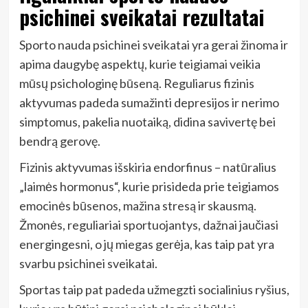
psichinei sveikatai rezultatai
Sporto nauda psichinei sveikatai yra gerai žinoma ir
apima daugybę aspektų, kurie teigiamai veikia
mūsų psichologinę būseną. Reguliarus fizinis
aktyvumas padeda sumažinti depresijos ir nerimo
simptomus, pakelia nuotaiką, didina savivertę bei
bendrą gerovę.
Fizinis aktyvumas išskiria endorfinus – natūralius
„laimės hormonus“, kurie prisideda prie teigiamos
emocinės būsenos, mažina stresą ir skausmą.
Žmonės, reguliariai sportuojantys, dažnai jaučiasi
energingesni, o jų miegas gerėja, kas taip pat yra
svarbu psichinei sveikatai.
Sportas taip pat padeda užmegzti socialinius ryšius,