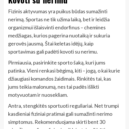
Fizinis aktyvumas yra puikus būdas sumažinti
nerimą. Sportas ne tik užima laiką, bet ir leidžia
organizmui išlaisvinti endorfinus – chemines
medžiagas, kurios pagerina nuotaiką ir sukuria
gerovės jausmą. Štai keletas idėjų, kaip
sportavimas gali padėti kovoti su nerimu.
Pirmiausia, pasirinkite sporto šaką, kuri jums
patinka. Vieni renkasi bėgimą, kiti – jogą, o kai kurie
džiaugiasi komandos žaidimais. Rinkitės tai, kas
jums teikia malonumą, nes tai padės išlikti
motyvuotam ir nuosekliam.
Antra, stengkitės sportuoti reguliariai. Net trumpi
kasdieniai fiziniai pratimai gali sumažinti nerimo
simptomus. Rekomenduojama skirti bent 30