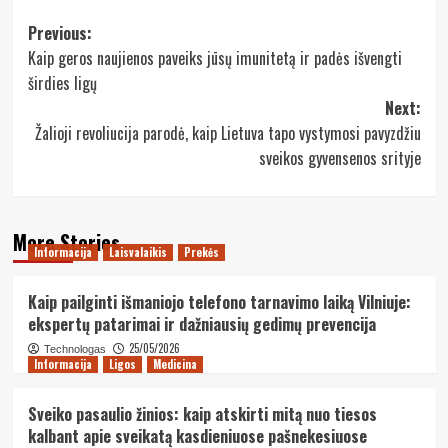
Post
Previous:
Kaip geros naujienos paveiks jūsų imunitetą ir padės išvengti
navigation
širdies ligų
Next:
Žalioji revoliucija parodė, kaip Lietuva tapo vystymosi pavyzdžiu
sveikos gyvensenos srityje
More Stories
Informacija
Laisvalaikis
Prekės
Kaip pailginti išmaniojo telefono tarnavimo laiką Vilniuje:
ekspertų patarimai ir dažniausių gedimų prevencija
25/05/2026
Technologas
Informacija
Ligos
Medicina
Sveiko pasaulio žinios: kaip atskirti mitą nuo tiesos
kalbant apie sveikatą kasdieniuose pašnekesiuose