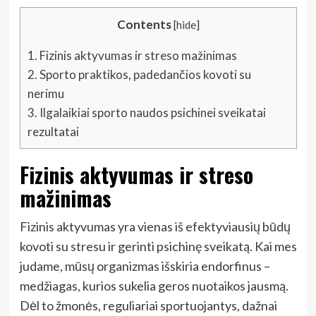
Contents
[
hide
]
1.
Fizinis aktyvumas ir streso mažinimas
2.
Sporto praktikos, padedančios kovoti su
nerimu
3.
Ilgalaikiai sporto naudos psichinei sveikatai
rezultatai
Fizinis aktyvumas ir streso
mažinimas
Fizinis aktyvumas yra vienas iš efektyviausių būdų
kovoti su stresu ir gerinti psichinę sveikatą. Kai mes
judame, mūsų organizmas išskiria endorfinus –
medžiagas, kurios sukelia geros nuotaikos jausmą.
Dėl to žmonės, reguliariai sportuojantys, dažnai