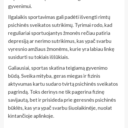
gyvenimui.
Ilgalaikis sportavimas gali padėti išvengti rimtų
psichinės sveikatos sutrikimų. Tyrimai rodo, kad
reguliariai sportuojantys žmonės rečiau patiria
depresiją ar nerimo sutrikimus, kas ypač svarbu
vyresnio amžiaus žmonėms, kurie yra labiau linkę
susidurti su tokiais iššūkiais.
Galiausiai, sportas skatina teigiamą gyvenimo
būdą. Sveika mityba, geras miegas ir fizinis
aktyvumas kartu sudaro tvirtą psichinės sveikatos
pagrindą. Toks derinys ne tik pagerina fizinę
savijautą, bet ir prisideda prie geresnės psichinės
būklės, kas yra ypač svarbu šiuolaikinėje, nuolat
kintančioje aplinkoje.