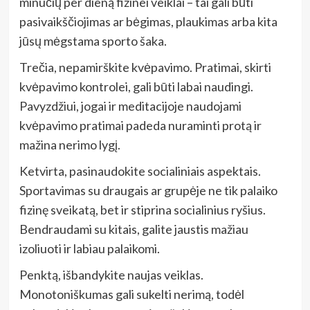
minučių per dieną fizinei veiklai – tai gali būti
pasivaikščiojimas ar bėgimas, plaukimas arba kita
jūsų mėgstama sporto šaka.
Trečia, nepamirškite kvėpavimo. Pratimai, skirti
kvėpavimo kontrolei, gali būti labai naudingi.
Pavyzdžiui, jogai ir meditacijoje naudojami
kvėpavimo pratimai padeda nuraminti protą ir
mažina nerimo lygį.
Ketvirta, pasinaudokite socialiniais aspektais.
Sportavimas su draugais ar grupėje ne tik palaiko
fizinę sveikatą, bet ir stiprina socialinius ryšius.
Bendraudami su kitais, galite jaustis mažiau
izoliuoti ir labiau palaikomi.
Penktą, išbandykite naujas veiklas.
Monotoniškumas gali sukelti nerimą, todėl