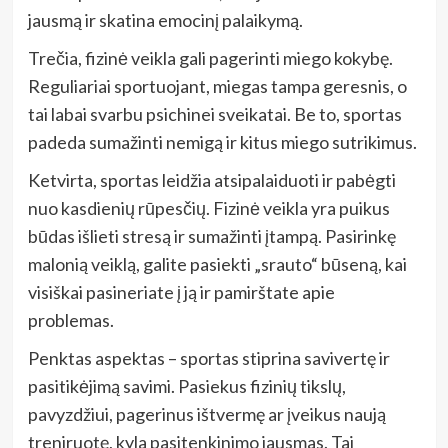
jausmą ir skatina emocinį palaikymą.
Trečia, fizinė veikla gali pagerinti miego kokybę.
Reguliariai sportuojant, miegas tampa geresnis, o
tai labai svarbu psichinei sveikatai. Be to, sportas
padeda sumažinti nemigą ir kitus miego sutrikimus.
Ketvirta, sportas leidžia atsipalaiduoti ir pabėgti
nuo kasdienių rūpesčių. Fizinė veikla yra puikus
būdas išlieti stresą ir sumažinti įtampą. Pasirinkę
malonią veiklą, galite pasiekti „srauto“ būseną, kai
visiškai pasineriate į ją ir pamirštate apie
problemas.
Penktas aspektas – sportas stiprina savivertę ir
pasitikėjimą savimi. Pasiekus fizinių tikslų,
pavyzdžiui, pagerinus ištvermę ar įveikus naują
treniruotę, kyla pasitenkinimo jausmas. Tai