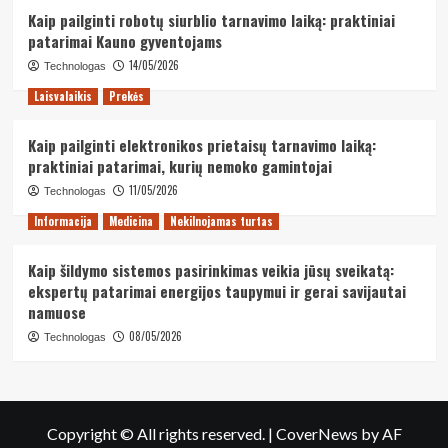
Kaip pailginti robotų siurblio tarnavimo laiką: praktiniai
patarimai Kauno gyventojams
14/05/2026
Technologas
Laisvalaikis
Prekės
Kaip pailginti elektronikos prietaisų tarnavimo laiką:
praktiniai patarimai, kurių nemoko gamintojai
11/05/2026
Technologas
Informacija
Medicina
Nekilnojamas turtas
Kaip šildymo sistemos pasirinkimas veikia jūsų sveikatą:
ekspertų patarimai energijos taupymui ir gerai savijautai
namuose
08/05/2026
Technologas
Copyright © All rights reserved.
|
CoverNews
by AF