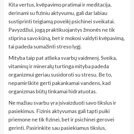
Kita vertus, kvėpavimo pratimai ir meditacija,
derinami su fiziniu aktyvumu, gali dar labiau
sustiprinti teigiamą poveikį psichinei sveikatai.
Pavyzdžiui, jogą praktikuojantys žmonės ne tik
stiprina savo kūną, bet ir mokosi valdyti kvėpavimą,
tai padeda sumažinti streso lygį.
Mityba taip pat atlieka svarbų vaidmenį. Sveika,
vitaminų ir mineralų turtinga mityba padeda
organizmui geriau susidoroti su stresu. Be to,
nepamirškite gerti pakankamai vandens, kad
organizmas būtų tinkamai hidratuotas.
Ne mažiau svarbu yra įsivaizduoti savo tikslus ir
pasiekimus. Fizinis aktyvumas gali tapti puiki
priemone ne tik fizinei, bet ir psichinei gerovei
gerinti. Pasirinkite sau pasiekiamus tikslus,