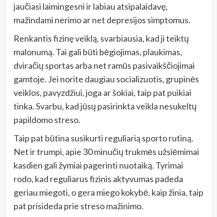
jaučiasi laimingesni ir labiau atsipalaidavę,
mažindami nerimo ar net depresijos simptomus.
Renkantis fizinę veiklą, svarbiausia, kad ji teiktų
malonumą. Tai gali būti bėgiojimas, plaukimas,
dviračių sportas arba net ramūs pasivaikščiojimai
gamtoje. Jei norite daugiau socializuotis, grupinės
veiklos, pavyzdžiui, joga ar šokiai, taip pat puikiai
tinka. Svarbu, kad jūsų pasirinkta veikla nesukeltų
papildomo streso.
Taip pat būtina susikurti reguliarią sporto rutiną.
Net ir trumpi, apie 30 minučių trukmės užsiėmimai
kasdien gali žymiai pagerinti nuotaiką. Tyrimai
rodo, kad reguliarus fizinis aktyvumas padeda
geriau miegoti, o gera miego kokybė, kaip žinia, taip
pat prisideda prie streso mažinimo.