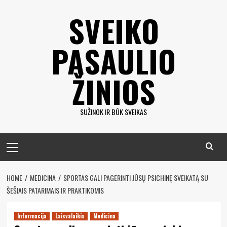
Eiti
SVEIKO
prie
turinio
PASAULIO
ŽINIOS
SUŽINOK IR BŪK SVEIKAS
Pagrindinis
meniu
HOME
MEDICINA
SPORTAS GALI PAGERINTI JŪSŲ PSICHINĘ SVEIKATĄ SU
ŠEŠIAIS PATARIMAIS IR PRAKTIKOMIS
Informacija
Laisvalaikis
Medicina