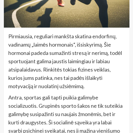
Pirmiausia, reguliari mankšta skatina endorfinų,
vadinamų „laimės hormonais“, išsiskyrimą. Šie
hormonai padeda sumažinti stresą ir nerimą, todėl
sportuojant galima jaustis laimingiau ir labiau
atsipalaidavus. Rinkitės tokias fizines veiklas,
kurios jums patinka, nes tai padės išlaikyti
motyvaciją ir nuolatinį užsiėmimą.
Antra, sportas gali tapti puikia galimybe
socializuotis. Grupinės sporto šakos ne tik suteikia
galimybę susipažinti su naujais žmonėmis, bet ir
kurti draugystes. Ši socialinė sąveika yra labai
svarbi psichinei sveikatai, nes ji mažina vienišumo