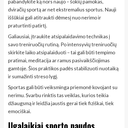
pabandykite ką nors naujo – šokių pamokas,
dviračių sportą ar net ekstremalius sportus. Nauji
iššūkiai gali atitraukti dėmesį nuo nerimo ir
praturtinti patirtį.
Galiausiai, įtraukite atsipalaidavimo technikas į
savo treniruočių rutiną. Po intensyvių treniruočių
skirkite laiko atsipalaiduoti – tai gali būti tempimo
pratimai, meditacija ar ramus pasivaikščiojimas
gamtoje. Šios praktikos padės stabilizuoti nuotaiką
ir sumažinti streso lygį.
Sportas gali būti veiksminga priemonė kovojant su
nerimu. Svarbu rinktis tas veiklas, kurios teikia
džiaugsmą ir leidžia jaustis gerai tiek fiziškai, tiek
emociškai.
Ilgalaikiai sporto naudos