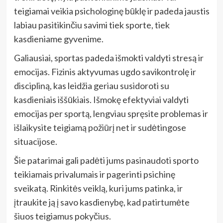
teigiamai veikia psichologinę būklę ir padeda jaustis
labiau pasitikinčiu savimi tiek sporte, tiek
kasdieniame gyvenime.
Galiausiai, sportas padeda išmokti valdyti stresą ir
emocijas. Fizinis aktyvumas ugdo savikontrolę ir
discipliną, kas leidžia geriau susidoroti su
kasdieniais iššūkiais. Išmokę efektyviai valdyti
emocijas per sportą, lengviau spręsite problemas ir
išlaikysite teigiamą požiūrį net ir sudėtingose
situacijose.
Šie patarimai gali padėti jums pasinaudoti sporto
teikiamais privalumais ir pagerinti psichinę
sveikatą. Rinkitės veiklą, kuri jums patinka, ir
įtraukite ją į savo kasdienybę, kad patirtumėte
šiuos teigiamus pokyčius.