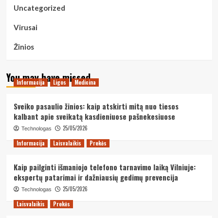
Uncategorized
Virusai
Žinios
You may have missed
Informacija
Ligos
Medicina
Sveiko pasaulio žinios: kaip atskirti mitą nuo tiesos
kalbant apie sveikatą kasdieniuose pašnekesiuose
25/05/2026
Technologas
Informacija
Laisvalaikis
Prekės
Kaip pailginti išmaniojo telefono tarnavimo laiką Vilniuje:
ekspertų patarimai ir dažniausių gedimų prevencija
25/05/2026
Technologas
Laisvalaikis
Prekės