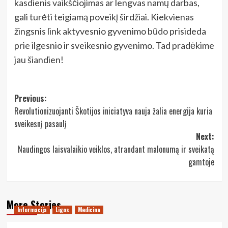
kasdienis vaikščiojimas ar lengvas namų darbas,
gali turėti teigiamą poveikį širdžiai. Kiekvienas
žingsnis link aktyvesnio gyvenimo būdo prisideda
prie ilgesnio ir sveikesnio gyvenimo. Tad pradėkime
jau šiandien!
Post
Previous:
Revolutionizuojanti Škotijos iniciatyva nauja žalia energija kuria
navigation
sveikesnį pasaulį
Next:
Naudingos laisvalaikio veiklos, atrandant malonumą ir sveikatą
gamtoje
More Stories
Informacija
Ligos
Medicina