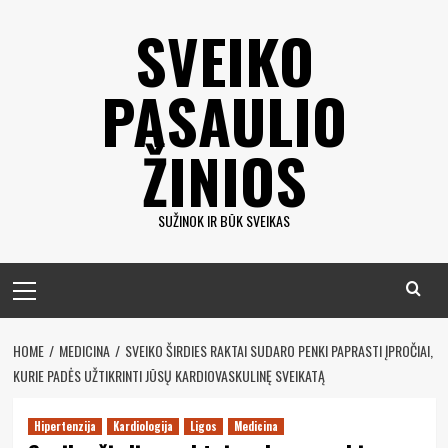
Eiti
SVEIKO
prie
turinio
PASAULIO
ŽINIOS
SUŽINOK IR BŪK SVEIKAS
Pagrindinis
meniu
HOME
MEDICINA
SVEIKO ŠIRDIES RAKTAI SUDARO PENKI PAPRASTI ĮPROČIAI,
KURIE PADĖS UŽTIKRINTI JŪSŲ KARDIOVASKULINĘ SVEIKATĄ
Hipertenzija
Kardiologija
Ligos
Medicina