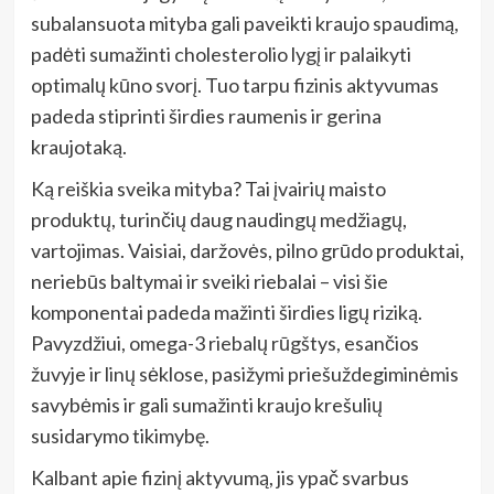
subalansuota mityba gali paveikti kraujo spaudimą,
padėti sumažinti cholesterolio lygį ir palaikyti
optimalų kūno svorį. Tuo tarpu fizinis aktyvumas
padeda stiprinti širdies raumenis ir gerina
kraujotaką.
Ką reiškia sveika mityba? Tai įvairių maisto
produktų, turinčių daug naudingų medžiagų,
vartojimas. Vaisiai, daržovės, pilno grūdo produktai,
neriebūs baltymai ir sveiki riebalai – visi šie
komponentai padeda mažinti širdies ligų riziką.
Pavyzdžiui, omega-3 riebalų rūgštys, esančios
žuvyje ir linų sėklose, pasižymi priešuždegiminėmis
savybėmis ir gali sumažinti kraujo krešulių
susidarymo tikimybę.
Kalbant apie fizinį aktyvumą, jis ypač svarbus