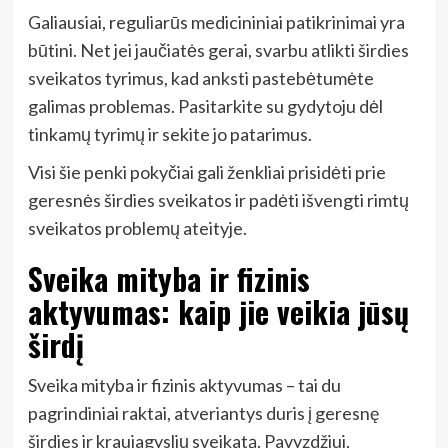
Galiausiai, reguliarūs medicininiai patikrinimai yra
būtini. Net jei jaučiatės gerai, svarbu atlikti širdies
sveikatos tyrimus, kad anksti pastebėtumėte
galimas problemas. Pasitarkite su gydytoju dėl
tinkamų tyrimų ir sekite jo patarimus.
Visi šie penki pokyčiai gali ženkliai prisidėti prie
geresnės širdies sveikatos ir padėti išvengti rimtų
sveikatos problemų ateityje.
Sveika mityba ir fizinis
aktyvumas: kaip jie veikia jūsų
širdį
Sveika mityba ir fizinis aktyvumas – tai du
pagrindiniai raktai, atveriantys duris į geresnę
širdies ir kraujagyslių sveikatą. Pavyzdžiui,