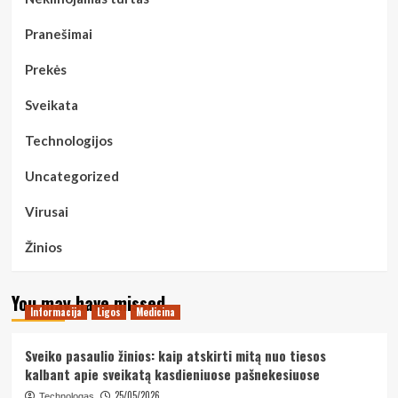
Pranešimai
Prekės
Sveikata
Technologijos
Uncategorized
Virusai
Žinios
You may have missed
Informacija
Ligos
Medicina
Sveiko pasaulio žinios: kaip atskirti mitą nuo tiesos
kalbant apie sveikatą kasdieniuose pašnekesiuose
25/05/2026
Technologas