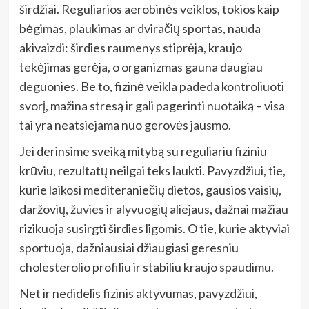
širdžiai. Reguliarios aerobinės veiklos, tokios kaip
bėgimas, plaukimas ar dviračių sportas, nauda
akivaizdi: širdies raumenys stiprėja, kraujo
tekėjimas gerėja, o organizmas gauna daugiau
deguonies. Be to, fizinė veikla padeda kontroliuoti
svorį, mažina stresą ir gali pagerinti nuotaiką – visa
tai yra neatsiejama nuo gerovės jausmo.
Jei derinsime sveiką mitybą su reguliariu fiziniu
krūviu, rezultatų neilgai teks laukti. Pavyzdžiui, tie,
kurie laikosi mediteraniečių dietos, gausios vaisių,
daržovių, žuvies ir alyvuogių aliejaus, dažnai mažiau
rizikuoja susirgti širdies ligomis. O tie, kurie aktyviai
sportuoja, dažniausiai džiaugiasi geresniu
cholesterolio profiliu ir stabiliu kraujo spaudimu.
Net ir nedidelis fizinis aktyvumas, pavyzdžiui,