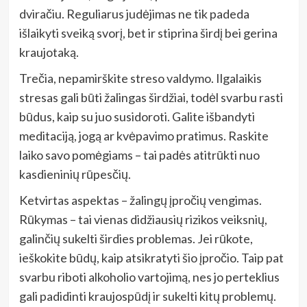
dviračiu. Reguliarus judėjimas ne tik padeda
išlaikyti sveiką svorį, bet ir stiprina širdį bei gerina
kraujotaką.
Trečia, nepamirškite streso valdymo. Ilgalaikis
stresas gali būti žalingas širdžiai, todėl svarbu rasti
būdus, kaip su juo susidoroti. Galite išbandyti
meditaciją, jogą ar kvėpavimo pratimus. Raskite
laiko savo pomėgiams – tai padės atitrūkti nuo
kasdieninių rūpesčių.
Ketvirtas aspektas – žalingų įpročių vengimas.
Rūkymas – tai vienas didžiausių rizikos veiksnių,
galinčių sukelti širdies problemas. Jei rūkote,
ieškokite būdų, kaip atsikratyti šio įpročio. Taip pat
svarbu riboti alkoholio vartojimą, nes jo perteklius
gali padidinti kraujospūdį ir sukelti kitų problemų.