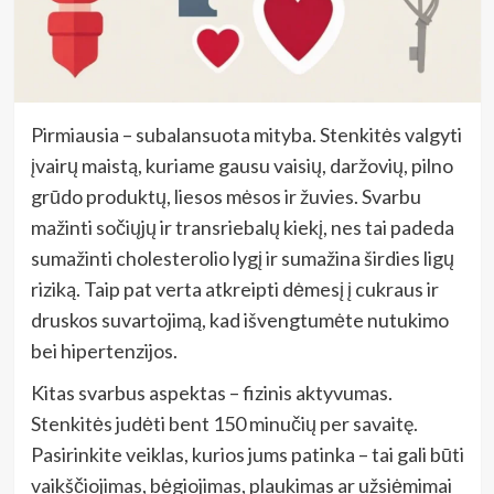
Pirmiausia – subalansuota mityba. Stenkitės valgyti
įvairų maistą, kuriame gausu vaisių, daržovių, pilno
grūdo produktų, liesos mėsos ir žuvies. Svarbu
mažinti sočiųjų ir transriebalų kiekį, nes tai padeda
sumažinti cholesterolio lygį ir sumažina širdies ligų
riziką. Taip pat verta atkreipti dėmesį į cukraus ir
druskos suvartojimą, kad išvengtumėte nutukimo
bei hipertenzijos.
Kitas svarbus aspektas – fizinis aktyvumas.
Stenkitės judėti bent 150 minučių per savaitę.
Pasirinkite veiklas, kurios jums patinka – tai gali būti
vaikščiojimas, bėgiojimas, plaukimas ar užsiėmimai