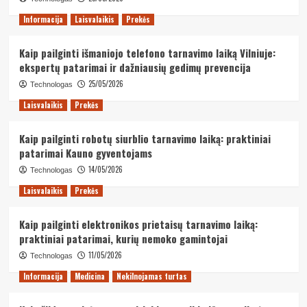
Informacija
Laisvalaikis
Prekės
Kaip pailginti išmaniojo telefono tarnavimo laiką Vilniuje:
ekspertų patarimai ir dažniausių gedimų prevencija
25/05/2026
Technologas
Laisvalaikis
Prekės
Kaip pailginti robotų siurblio tarnavimo laiką: praktiniai
patarimai Kauno gyventojams
14/05/2026
Technologas
Laisvalaikis
Prekės
Kaip pailginti elektronikos prietaisų tarnavimo laiką:
praktiniai patarimai, kurių nemoko gamintojai
11/05/2026
Technologas
Informacija
Medicina
Nekilnojamas turtas