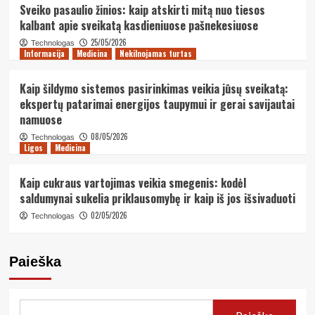
Sveiko pasaulio žinios: kaip atskirti mitą nuo tiesos
kalbant apie sveikatą kasdieniuose pašnekesiuose
25/05/2026
Technologas
Informacija
Medicina
Nekilnojamas turtas
Kaip šildymo sistemos pasirinkimas veikia jūsų sveikatą:
ekspertų patarimai energijos taupymui ir gerai savijautai
namuose
08/05/2026
Technologas
Ligos
Medicina
Kaip cukraus vartojimas veikia smegenis: kodėl
saldumynai sukelia priklausomybę ir kaip iš jos išsivaduoti
02/05/2026
Technologas
Paieška