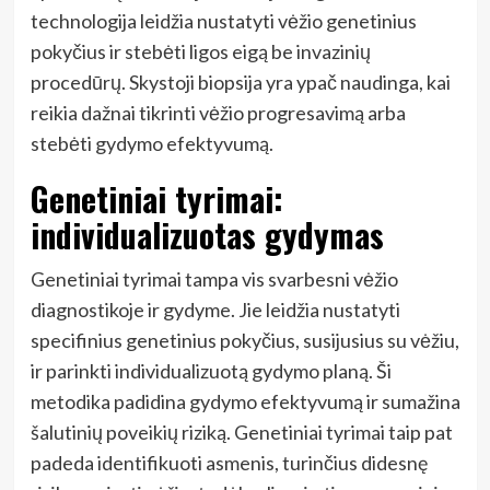
technologija leidžia nustatyti vėžio genetinius
pokyčius ir stebėti ligos eigą be invazinių
procedūrų. Skystoji biopsija yra ypač naudinga, kai
reikia dažnai tikrinti vėžio progresavimą arba
stebėti gydymo efektyvumą.
Genetiniai tyrimai:
individualizuotas gydymas
Genetiniai tyrimai tampa vis svarbesni vėžio
diagnostikoje ir gydyme. Jie leidžia nustatyti
specifinius genetinius pokyčius, susijusius su vėžiu,
ir parinkti individualizuotą gydymo planą. Ši
metodika padidina gydymo efektyvumą ir sumažina
šalutinių poveikių riziką. Genetiniai tyrimai taip pat
padeda identifikuoti asmenis, turinčius didesnę