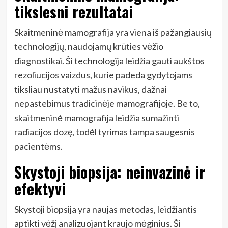
tikslesni rezultatai
Skaitmeninė mamografija yra viena iš pažangiausių
technologijų, naudojamų krūties vėžio
diagnostikai. Ši technologija leidžia gauti aukštos
rezoliucijos vaizdus, kurie padeda gydytojams
tiksliau nustatyti mažus navikus, dažnai
nepastebimus tradicinėje mamografijoje. Be to,
skaitmeninė mamografija leidžia sumažinti
radiacijos dozę, todėl tyrimas tampa saugesnis
pacientėms.
Skystoji biopsija: neinvazinė ir
efektyvi
Skystoji biopsija yra naujas metodas, leidžiantis
aptikti vėžį analizuojant kraujo mėginius. Ši