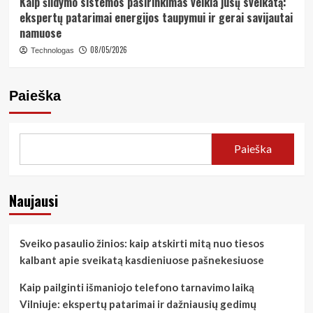
Kaip šildymo sistemos pasirinkimas veikia jūsų sveikatą:
ekspertų patarimai energijos taupymui ir gerai savijautai
namuose
08/05/2026
Technologas
Paieška
Paieška
Naujausi
Sveiko pasaulio žinios: kaip atskirti mitą nuo tiesos
kalbant apie sveikatą kasdieniuose pašnekesiuose
Kaip pailginti išmaniojo telefono tarnavimo laiką
Vilniuje: ekspertų patarimai ir dažniausių gedimų