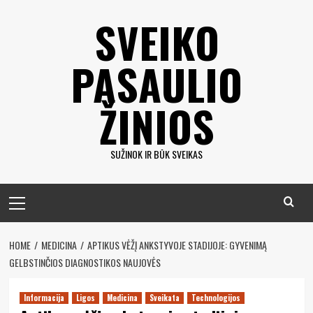
Eiti
SVEIKO
prie
turinio
PASAULIO
ŽINIOS
SUŽINOK IR BŪK SVEIKAS
Pagrindinis
meniu
HOME
MEDICINA
APTIKUS VĖŽĮ ANKSTYVOJE STADIJOJE: GYVENIMĄ
GELBSTINČIOS DIAGNOSTIKOS NAUJOVĖS
Informacija
Ligos
Medicina
Sveikata
Technologijos