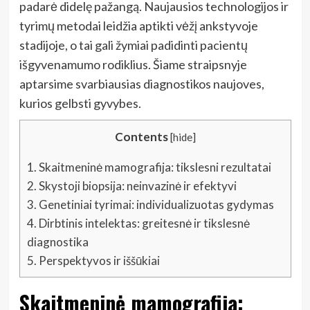
padarė didelę pažangą. Naujausios technologijos ir
tyrimų metodai leidžia aptikti vėžį ankstyvoje
stadijoje, o tai gali žymiai padidinti pacientų
išgyvenamumo rodiklius. Šiame straipsnyje
aptarsime svarbiausias diagnostikos naujoves,
kurios gelbsti gyvybes.
Contents
[
hide
]
1.
Skaitmeninė mamografija: tikslesni rezultatai
2.
Skystoji biopsija: neinvazinė ir efektyvi
3.
Genetiniai tyrimai: individualizuotas gydymas
4.
Dirbtinis intelektas: greitesnė ir tikslesnė
diagnostika
5.
Perspektyvos ir iššūkiai
Skaitmeninė mamografija: