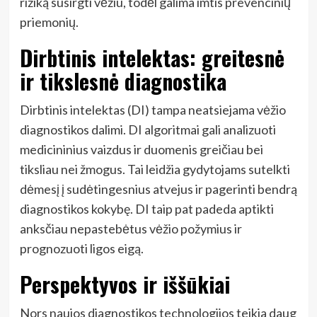
riziką susirgti vėžiu, todėl galima imtis prevencinių
priemonių.
Dirbtinis intelektas: greitesnė
ir tikslesnė diagnostika
Dirbtinis intelektas (DI) tampa neatsiejama vėžio
diagnostikos dalimi. DI algoritmai gali analizuoti
medicininius vaizdus ir duomenis greičiau bei
tiksliau nei žmogus. Tai leidžia gydytojams sutelkti
dėmesį į sudėtingesnius atvejus ir pagerinti bendrą
diagnostikos kokybę. DI taip pat padeda aptikti
anksčiau nepastebėtus vėžio požymius ir
prognozuoti ligos eigą.
Perspektyvos ir iššūkiai
Nors naujos diagnostikos technologijos teikia daug