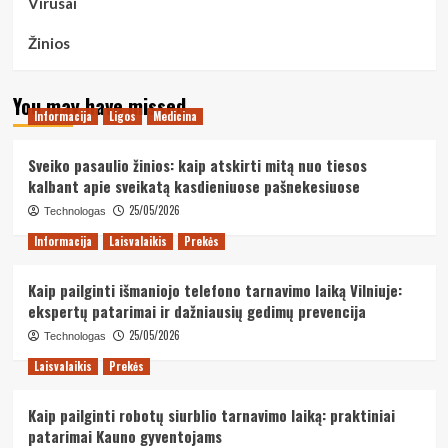
Virusai
Žinios
You may have missed
Informacija
Ligos
Medicina
Sveiko pasaulio žinios: kaip atskirti mitą nuo tiesos
kalbant apie sveikatą kasdieniuose pašnekesiuose
25/05/2026
Technologas
Informacija
Laisvalaikis
Prekės
Kaip pailginti išmaniojo telefono tarnavimo laiką Vilniuje:
ekspertų patarimai ir dažniausių gedimų prevencija
25/05/2026
Technologas
Laisvalaikis
Prekės
Kaip pailginti robotų siurblio tarnavimo laiką: praktiniai
patarimai Kauno gyventojams