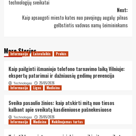
technologijų sveikatai
Next:
Kaip apsaugoti miesto kates nuo pavojingų augalų: pilnas
gelbstintis vadovas namų šeimininkams
More Stories
Informacija
Laisvalaikis
Prekės
Kaip pailginti išmaniojo telefono tarnavimo laiką Vilniuje:
ekspertų patarimai ir dažniausių gedimų prevencija
25/05/2026
Technologas
Informacija
Ligos
Medicina
Sveiko pasaulio žinios: kaip atskirti mitą nuo tiesos
kalbant apie sveikatą kasdieniuose pašnekesiuose
25/05/2026
Technologas
Informacija
Medicina
Nekilnojamas turtas