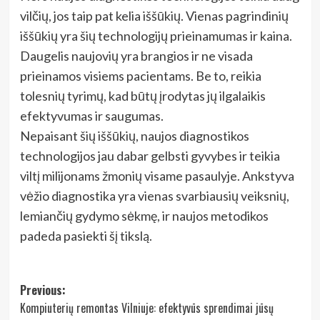
vilčių, jos taip pat kelia iššūkių. Vienas pagrindinių
iššūkių yra šių technologijų prieinamumas ir kaina.
Daugelis naujovių yra brangios ir ne visada
prieinamos visiems pacientams. Be to, reikia
tolesnių tyrimų, kad būtų įrodytas jų ilgalaikis
efektyvumas ir saugumas.
Nepaisant šių iššūkių, naujos diagnostikos
technologijos jau dabar gelbsti gyvybes ir teikia
viltį milijonams žmonių visame pasaulyje. Ankstyva
vėžio diagnostika yra vienas svarbiausių veiksnių,
lemiančių gydymo sėkmę, ir naujos metodikos
padeda pasiekti šį tikslą.
Post
Previous:
Kompiuterių remontas Vilniuje: efektyvūs sprendimai jūsų
navigation