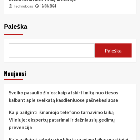
12/08/2024
Technologas
Paieška
Paieška
Naujausi
Sveiko pasaulio žinios: kaip atskirti mitą nuo tiesos
kalbant apie sveikatą kasdieniuose pašnekesiuose
Kaip pailginti išmaniojo telefono tarnavimo laiką
Vilniuje: ekspertų patarimai ir dažniausių gedimų
prevencija
Kaip pailginti robotų siurblio tarnavimo laiką: praktiniai