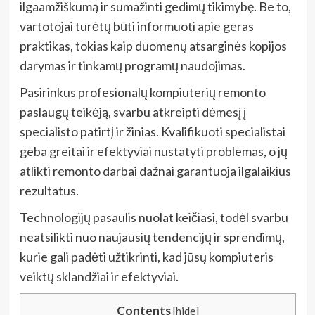
ilgaamžiškumą ir sumažinti gedimų tikimybę. Be to,
vartotojai turėtų būti informuoti apie geras
praktikas, tokias kaip duomenų atsarginės kopijos
darymas ir tinkamų programų naudojimas.
Pasirinkus profesionalų kompiuterių remonto
paslaugų teikėją, svarbu atkreipti dėmesį į
specialisto patirtį ir žinias. Kvalifikuoti specialistai
geba greitai ir efektyviai nustatyti problemas, o jų
atlikti remonto darbai dažnai garantuoja ilgalaikius
rezultatus.
Technologijų pasaulis nuolat keičiasi, todėl svarbu
neatsilikti nuo naujausių tendencijų ir sprendimų,
kurie gali padėti užtikrinti, kad jūsų kompiuteris
veiktų sklandžiai ir efektyviai.
Contents
[
hide
]