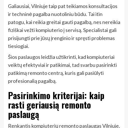
Galiausiai, Vilniuje taip pat teikiamos konsultacijos
ir techninė pagalba nuotoliniu būdu. Tai itin
patogu, kai reikia greitai gauti pagalbą, nes nereikia
fiziškai vežti kompiuterio į servisą. Specialistai gali
prisijungti prie jūsų įrenginio ir spręsti problemas
tiesiogiai.
Šios paslaugos leidžia užtikrinti, kad kompiuteriai
veiktų efektyviai ir patikimai, tad svarbu pasirinkti
patikimą remonto centrą, kuris gali pasiūlyti
profesionalią pagalbą.
Pasirinkimo kriterijai: kaip
rasti geriausią remonto
paslaugą
Renkantis kompiuterių remonto paslaugas Vilniuje,