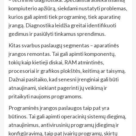
kompiuterio apžiūrą, siekdami nustatyti problemas,
kurios gali apimti tiek programinę, tiek aparatinę
įrangą. Diagnostika leidžia greitai identifikuoti
gedimus ir pasiūlyti tinkamus sprendimus.
Kitas svarbus paslaugų segmentas – aparatinės
įrangos remontas. Tai gali apimti komponentų,
tokių kaip kietieji diskai, RAM atmintinės,
procesoriai ir grafikos plokštės, keitimą ar taisymą.
Dažnai pasitaiko, kad senesni įrenginiai gali būti
atnaujinami, siekiant pagerinti jų veikimą ir
pritaikyti naujoms programoms.
Programinės įrangos paslaugos taip pat yra
būtinos. Tai gali apimti operacinių sistemų diegimą,
atnaujinimus, antivirusinių programų įdiegimą ir
konfigūravimą, taip pat įvairių programų, skirtų