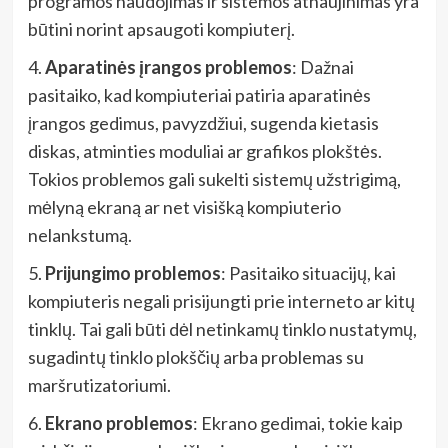
programos naudojimas ir sistemos atnaujinimas yra
būtini norint apsaugoti kompiuterį.
4.
Aparatinės įrangos problemos
: Dažnai
pasitaiko, kad kompiuteriai patiria aparatinės
įrangos gedimus, pavyzdžiui, sugenda kietasis
diskas, atminties moduliai ar grafikos plokštės.
Tokios problemos gali sukelti sistemų užstrigimą,
mėlyną ekraną ar net visišką kompiuterio
nelankstumą.
5.
Prijungimo problemos
: Pasitaiko situacijų, kai
kompiuteris negali prisijungti prie interneto ar kitų
tinklų. Tai gali būti dėl netinkamų tinklo nustatymų,
sugadintų tinklo plokščių arba problemas su
maršrutizatoriumi.
6.
Ekrano problemos
: Ekrano gedimai, tokie kaip