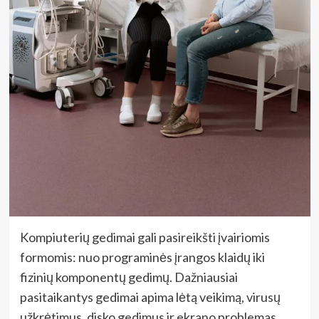
Kompiuterių gedimai gali pasireikšti įvairiomis
formomis: nuo programinės įrangos klaidų iki
fizinių komponentų gedimų. Dažniausiai
pasitaikantys gedimai apima lėtą veikimą, virusų
užkrėtimus, disko gedimus ir ekrano problemas.