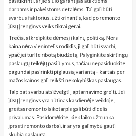
pasitikrinti, ar jie siūlo garantijas atliktiems
darbams ir pakeistoms detalėms. Tai gali būti
svarbus faktorius, užtikrinantis, kad po remonto
jūsų įrenginys veiks tikrai gerai.
Trečia, atkreipkite dėmesį į kainų politiką. Nors
kaina nėra vienintelis rodiklis, ji gali būti svarbi,
ypač jei turite ribotą biudžetą. Palyginkite skirtingų
paslaugų teikėjų pasiūlymus, tačiau nepasiduokite
pagundai pasirinkti pigiausią variantą – kartais per
mažos kainos gali reikšti nekokybiškas paslaugas.
Taip pat svarbu atsižvelgti į aptarnavimo greitį. Jei
jūsų įrenginys yra būtinas kasdienėje veikloje,
greitas remonto laikotarpis gali būti didelis
privalumas. Pasidomėkite, kiek laiko užtrunka
įprasti remonto darbai, ir ar yra galimybė gauti
skubią paslaugą.