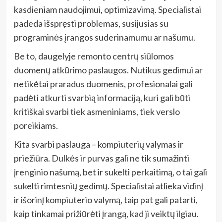
kasdieniam naudojimui, optimizavimą. Specialistai
padeda išspręsti problemas, susijusias su
programinės įrangos suderinamumu ar našumu.
Be to, daugelyje remonto centrų siūlomos
duomenų atkūrimo paslaugos. Nutikus gedimui ar
netikėtai praradus duomenis, profesionalai gali
padėti atkurti svarbią informaciją, kuri gali būti
kritiškai svarbi tiek asmeniniams, tiek verslo
poreikiams.
Kita svarbi paslauga – kompiuterių valymas ir
priežiūra. Dulkės ir purvas gali ne tik sumažinti
įrenginio našumą, bet ir sukelti perkaitimą, o tai gali
sukelti rimtesnių gedimų. Specialistai atlieka vidinį
ir išorinį kompiuterio valymą, taip pat gali patarti,
kaip tinkamai prižiūrėti įrangą, kad ji veiktų ilgiau.