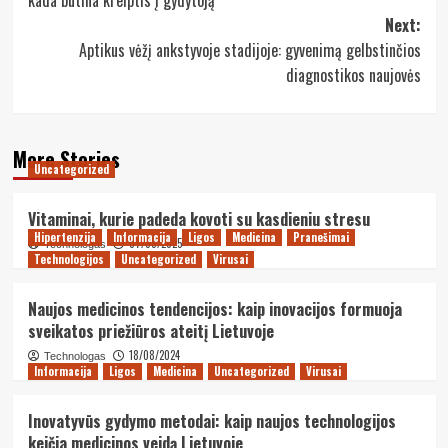
kada būtina kreiptis į gydytoją
Next:
Aptikus vėžį ankstyvoje stadijoje: gyvenimą gelbstinčios
diagnostikos naujovės
More Stories
Uncategorized
Vitaminai, kurie padeda kovoti su kasdieniu stresu
Hipertenzija
Informacija
Ligos
Medicina
Pranešimai
07/08/2025
Technologas
Technologijos
Uncategorized
Virusai
Naujos medicinos tendencijos: kaip inovacijos formuoja
sveikatos priežiūros ateitį Lietuvoje
18/08/2024
Technologas
Informacija
Ligos
Medicina
Uncategorized
Virusai
Inovatyvūs gydymo metodai: kaip naujos technologijos
keičia medicinos veidą Lietuvoje