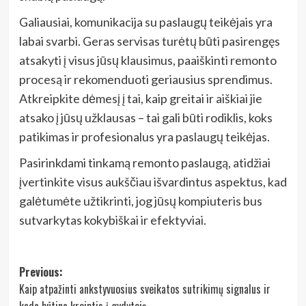
Galiausiai, komunikacija su paslaugų teikėjais yra
labai svarbi. Geras servisas turėtų būti pasirengęs
atsakyti į visus jūsų klausimus, paaiškinti remonto
procesą ir rekomenduoti geriausius sprendimus.
Atkreipkite dėmesį į tai, kaip greitai ir aiškiai jie
atsako į jūsų užklausas – tai gali būti rodiklis, koks
patikimas ir profesionalus yra paslaugų teikėjas.
Pasirinkdami tinkamą remonto paslaugą, atidžiai
įvertinkite visus aukščiau išvardintus aspektus, kad
galėtumėte užtikrinti, jog jūsų kompiuteris bus
sutvarkytas kokybiškai ir efektyviai.
Post
Previous:
Kaip atpažinti ankstyvuosius sveikatos sutrikimų signalus ir
navigation