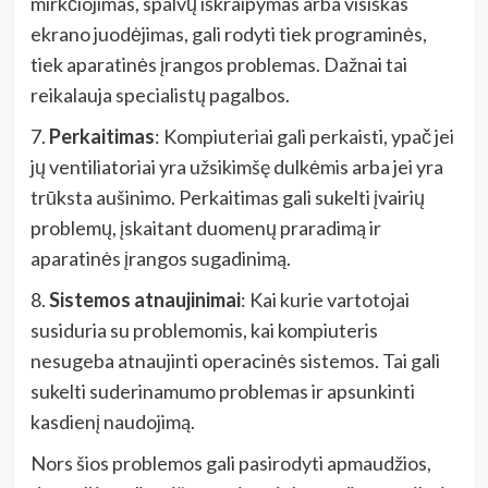
mirkčiojimas, spalvų iškraipymas arba visiškas
ekrano juodėjimas, gali rodyti tiek programinės,
tiek aparatinės įrangos problemas. Dažnai tai
reikalauja specialistų pagalbos.
7.
Perkaitimas
: Kompiuteriai gali perkaisti, ypač jei
jų ventiliatoriai yra užsikimšę dulkėmis arba jei yra
trūksta aušinimo. Perkaitimas gali sukelti įvairių
problemų, įskaitant duomenų praradimą ir
aparatinės įrangos sugadinimą.
8.
Sistemos atnaujinimai
: Kai kurie vartotojai
susiduria su problemomis, kai kompiuteris
nesugeba atnaujinti operacinės sistemos. Tai gali
sukelti suderinamumo problemas ir apsunkinti
kasdienį naudojimą.
Nors šios problemos gali pasirodyti apmaudžios,