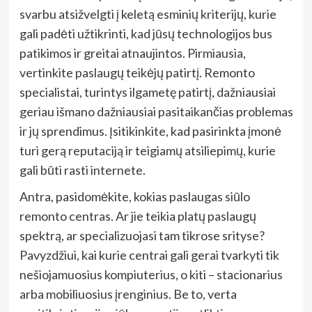
svarbu atsižvelgti į keletą esminių kriterijų, kurie
gali padėti užtikrinti, kad jūsų technologijos bus
patikimos ir greitai atnaujintos. Pirmiausia,
vertinkite paslaugų teikėjų patirtį. Remonto
specialistai, turintys ilgametę patirtį, dažniausiai
geriau išmano dažniausiai pasitaikančias problemas
ir jų sprendimus. Įsitikinkite, kad pasirinkta įmonė
turi gerą reputaciją ir teigiamų atsiliepimų, kurie
gali būti rasti internete.
Antra, pasidomėkite, kokias paslaugas siūlo
remonto centras. Ar jie teikia platų paslaugų
spektrą, ar specializuojasi tam tikrose srityse?
Pavyzdžiui, kai kurie centrai gali gerai tvarkyti tik
nešiojamuosius kompiuterius, o kiti – stacionarius
arba mobiliuosius įrenginius. Be to, verta