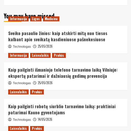
You may have missed
Informacija
Ligos
Medicina
Sveiko pasaulio žinios: kaip atskirti mitą nuo tiesos
kalbant apie sveikatą kasdieniuose pašnekesiuose
25/05/2026
Technologas
Informacija
Laisvalaikis
Prekės
Kaip pailginti išmaniojo telefono tarnavimo laiką Vilniuje:
ekspertų patarimai ir dažniausių gedimų prevencija
25/05/2026
Technologas
Laisvalaikis
Prekės
Kaip pailginti robotų siurblio tarnavimo laiką: praktiniai
patarimai Kauno gyventojams
14/05/2026
Technologas
Laisvalaikis
Prekės