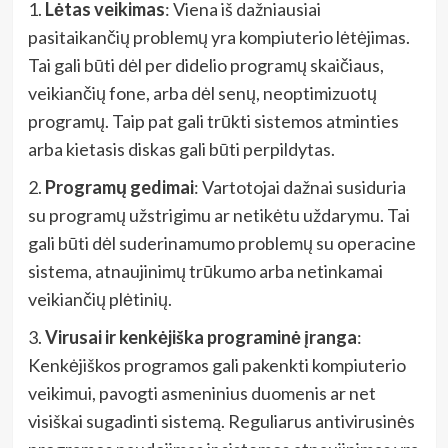
1.
Lėtas veikimas
: Viena iš dažniausiai
pasitaikančių problemų yra kompiuterio lėtėjimas.
Tai gali būti dėl per didelio programų skaičiaus,
veikiančių fone, arba dėl senų, neoptimizuotų
programų. Taip pat gali trūkti sistemos atminties
arba kietasis diskas gali būti perpildytas.
2.
Programų gedimai
: Vartotojai dažnai susiduria
su programų užstrigimu ar netikėtu uždarymu. Tai
gali būti dėl suderinamumo problemų su operacine
sistema, atnaujinimų trūkumo arba netinkamai
veikiančių plėtinių.
3.
Virusai ir kenkėjiška programinė įranga
:
Kenkėjiškos programos gali pakenkti kompiuterio
veikimui, pavogti asmeninius duomenis ar net
visiškai sugadinti sistemą. Reguliarus antivirusinės