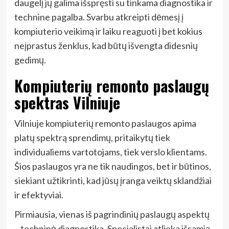
daugelį jų galima išspręsti su tinkama diagnostika ir
technine pagalba. Svarbu atkreipti dėmesį į
kompiuterio veikimą ir laiku reaguoti į bet kokius
neįprastus ženklus, kad būtų išvengta didesnių
gedimų.
Kompiuterių remonto paslaugų
spektras Vilniuje
Vilniuje kompiuterių remonto paslaugos apima
platų spektrą sprendimų, pritaikytų tiek
individualiems vartotojams, tiek verslo klientams.
Šios paslaugos yra ne tik naudingos, bet ir būtinos,
siekiant užtikrinti, kad jūsų įranga veiktų sklandžiai
ir efektyviai.
Pirmiausia, vienas iš pagrindinių paslaugų aspektų
– techninė diagnostika. Specialistai atlieka išsamią