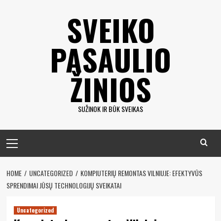
Eiti
SVEIKO
prie
turinio
PASAULIO
ŽINIOS
SUŽINOK IR BŪK SVEIKAS
Pagrindinis
meniu
HOME
UNCATEGORIZED
KOMPIUTERIŲ REMONTAS VILNIUJE: EFEKTYVŪS
SPRENDIMAI JŪSŲ TECHNOLOGIJŲ SVEIKATAI
Uncategorized