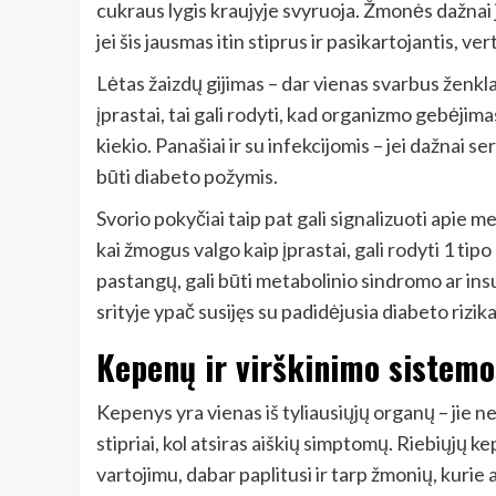
cukraus lygis kraujyje svyruoja. Žmonės dažnai j
jei šis jausmas itin stiprus ir pasikartojantis, ver
Lėtas žaizdų gijimas – dar vienas svarbus ženklas
įprastai, tai gali rodyti, kad organizmo gebėjim
kiekio. Panašiai ir su infekcijomis – jei dažnai 
būti diabeto požymis.
Svorio pokyčiai taip pat gali signalizuoti apie
kai žmogus valgo kaip įprastai, gali rodyti 1 ti
pastangų, gali būti metabolinio sindromo ar ins
srityje ypač susijęs su padidėjusia diabeto rizika
Kepenų ir virškinimo sistemos
Kepenys yra vienas iš tyliausiųjų organų – jie n
stipriai, kol atsiras aiškių simptomų. Riebiųjų k
vartojimu, dabar paplitusi ir tarp žmonių, kurie 