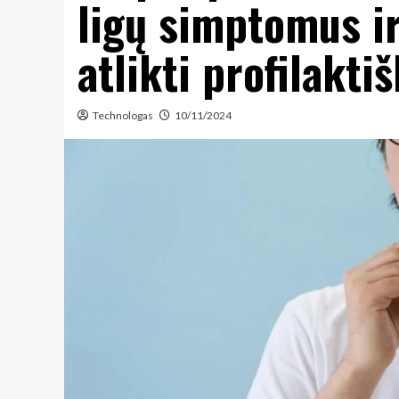
ligų simptomus i
atlikti profilaktiš
Technologas
10/11/2024