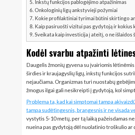
5.
Inkstų funkcijos pablogėjimo atpažinimas
6.
Onkologinių ligų ankstyvieji požymiai
7.
Kokie profilaktiniai tyrimai būtini skirting
8.
Kaip pasiruošti vizitui pas gydytoją ir kokius
9.
Sveikata kaip investicija į ateitį, o ne išlaidos
Kodėl svarbu atpažinti lėtine
Daugelis žmonių gyvena su įvairiomis lėtinėmis 
širdies ir kraujagyslių ligų, inkstų funkcijos s
nejaučiama. Organizmas turi nuostabų gebėjimą p
žmogus ilgai gali nesikreipti į gydytoją, kol sim
Problema ta, kad kai simptomai tampa akivaizdūs
tampa sudėtingesnis, brangesnis ir ne visada v
vystytis 5-10 metų, per tą laiką pažeisdamas ne
nueina pas gydytoją dėl nuolatinio troškulio ar 