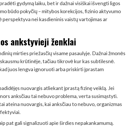
pradėti gydymą laiku, bet ir dažnai visiškai išvengti ligos
o būdo pokyčių – mitybos korekcijos, fizinio aktyvumo
 perspektyva nei kasdieninis vaistų vartojimas ar
mos ankstyvieji ženklai
grindinių mirties priežasčių visame pasaulyje. Dažnai žmonės
 skausmu krūtinėje, tačiau tikrovė kur kas subtilesnė.
, kad juos lengva ignoruoti arba priskirti įprastam
didėjęs nuovargis atliekant įprastą fizinę veiklą. Jei
o, nors anksčiau tai nebuvo problema, verta susimąstyti.
reitai ateina nuovargis, kai anksčiau to nebuvo, organizmas
fektyviai.
taip pat gali signalizuoti apie širdies nepakankamumą.