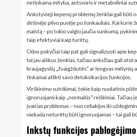
netinkama mityba, antsvoris ir metaboliniai sutr
Ankstyvieji kepenų problemų ženklai gali būti n
dešinėje pilvo pusėje po šonkauliais. Kai kurie
maistą – po tokio valgio jaučia sunkumą, pykinim
taip efektyviai kaip turėtų.
Odos pokyčiai taip pat gali signalizuoti apie k
tai jau aiškus ženklas, tačiau anksčiau gali ats
kraujagyslių „žvaigždutės” ar lengvas mėlynių
tinkamai atlikti savo detoksikacijos funkcijos.
Virškinimo sutrikimai, tokie kaip nuolatinis pūt
ignoruojami kaip „normalūs” reiškiniai. Tačiau jei 
įvairias problemas – nuo celiakijos iki uždegimin
niekada neturėtų būti ignoruojamas – tai gali b
Inkstų funkcijos pablogėjimo