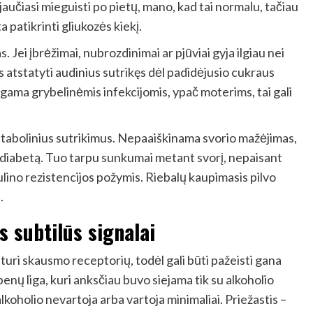
aučiasi mieguisti po pietų, mano, kad tai normalu, tačiau
ta patikrinti gliukozės kiekį.
. Jei įbrėžimai, nubrozdinimai ar pjūviai gyja ilgiau nei
as atstatyti audinius sutrikęs dėl padidėjusio cukraus
sergama grybelinėmis infekcijomis, ypač moterims, tai gali
 metabolinius sutrikimus. Nepaaiškinama svorio mažėjimas,
po diabetą. Tuo tarpu sunkumai metant svorį, nepaisant
ulino rezistencijos požymis. Riebalų kaupimasis pilvo
.
 subtilūs signalai
eturi skausmo receptorių, todėl gali būti pažeisti gana
epenų liga, kuri anksčiau buvo siejama tik su alkoholio
alkoholio nevartoja arba vartoja minimaliai. Priežastis –