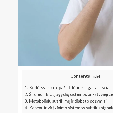
Contents
[
hide
]
1.
Kodėl svarbu atpažinti lėtines ligas anksčiau
2.
Širdies ir kraujagyslių sistemos ankstyvieji ž
3.
Metabolinių sutrikimų ir diabeto požymiai
4.
Kepenų ir virškinimo sistemos subtilūs signal