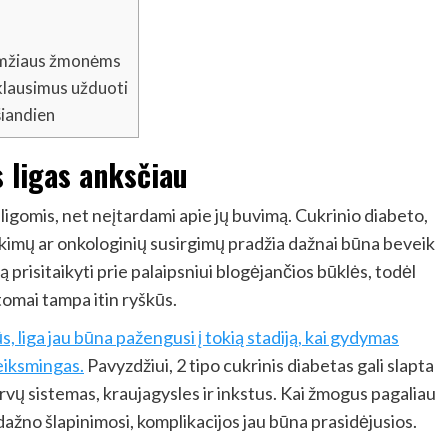
o amžiaus žmonėms
 klausimus užduoti
 šiandien
s ligas anksčiau
ligomis, net neįtardami apie jų buvimą. Cukrinio diabeto,
utrikimų ar onkologinių susirgimų pradžia dažnai būna beveik
risitaikyti prie palaipsniui blogėjančios būklės, todėl
ptomai tampa itin ryškūs.
, liga jau būna pažengusi į tokią stadiją, kai gydymas
eiksmingas.
Pavyzdžiui, 2 tipo cukrinis diabetas gali slapta
rvų sistemas, kraujagysles ir inkstus. Kai žmogus pagaliau
dažno šlapinimosi, komplikacijos jau būna prasidėjusios.