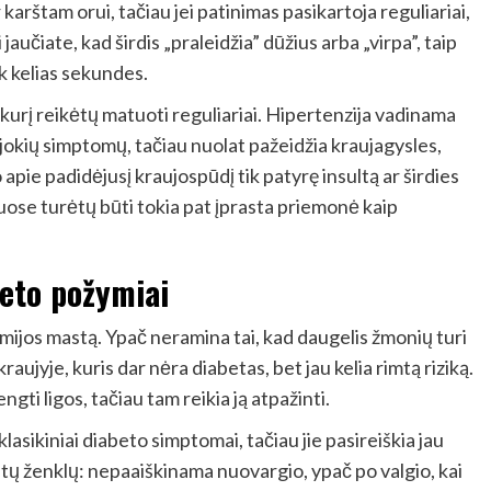
 karštam orui, tačiau jei patinimas pasikartoja reguliariai,
i jaučiate, kad širdis „praleidžia” dūžius arba „virpa”, taip
ik kelias sekundes.
 kurį reikėtų matuoti reguliariai. Hipertenzija vadinama
ia jokių simptomų, tačiau nuolat pažeidžia kraujagysles,
apie padidėjusį kraujospūdį tik patyrę insultą ar širdies
ose turėtų būti tokia pat įprasta priemonė kaip
beto požymiai
mijos mastą. Ypač neramina tai, kad daugelis žmonių turi
aujyje, kuris dar nėra diabetas, bet jau kelia rimtą riziką.
engti ligos, tačiau tam reikia ją atpažinti.
klasikiniai diabeto simptomai, tačiau jie pasireiškia jau
kitų ženklų: nepaaiškinama nuovargio, ypač po valgio, kai