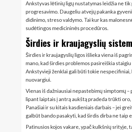
Ankstyvas lėtinių ligų nustatymas leidžia ne tik 
progresavimo. Daugeliu atvejų pakanka gyvenim
didinimo, streso valdymo. Tai kur kas malonesnė
sudėtingos medicininės procedūros.
Širdies ir kraujagyslių siste
Širdies ir kraujagyslių ligos išlieka viena iš pa
mano, kad širdies problemos pasireiškia staigiu
Ankstyvieji ženklai gali būti tokie nespecifiniai
nuovargiui.
Vienas iš dažniausiai nepastebimų simptomų – pa
lipant laiptais į antrą aukštą pradeda trūkti or
Panašiai ir su kitais kasdieniais darbais – jei g
galbūt bando pasakyti, kad širdis dirba ne taip e
Patinusios kojos vakare, ypač kulkšnių srityje, 