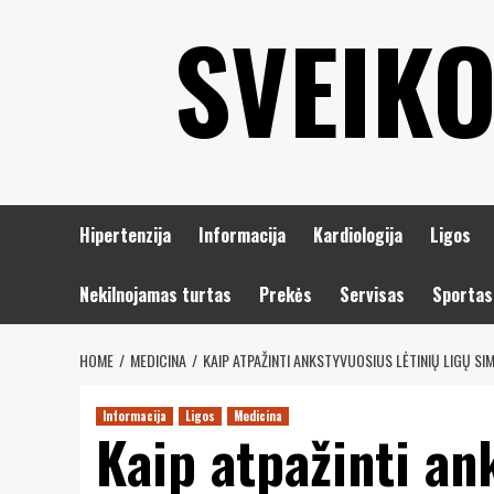
Eiti
SVEIKO
prie
turinio
Hipertenzija
Informacija
Kardiologija
Ligos
Nekilnojamas turtas
Prekės
Servisas
Sportas
HOME
MEDICINA
KAIP ATPAŽINTI ANKSTYVUOSIUS LĖTINIŲ LIGŲ SI
Informacija
Ligos
Medicina
Kaip atpažinti an