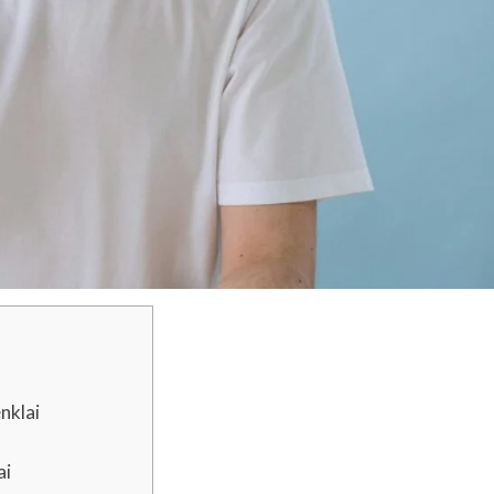
enklai
ai