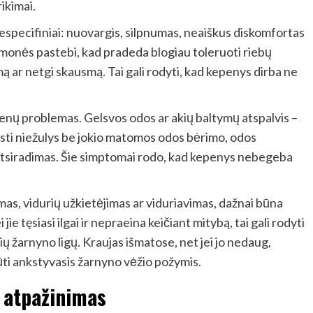
ikimai.
especifiniai: nuovargis, silpnumas, neaiškus diskomfortas
 žmonės pastebi, kad pradeda blogiau toleruoti riebų
ą ar netgi skausmą. Tai gali rodyti, kad kepenys dirba ne
epenų problemas. Gelsvos odos ar akių baltymų atspalvis –
irasti niežulys be jokio matomos odos bėrimo, odos
 atsiradimas. Šie simptomai rodo, kad kepenys nebegeba
imas, vidurių užkietėjimas ar viduriavimas, dažnai būna
jie tęsiasi ilgai ir nepraeina keičiant mitybą, tai gali rodyti
ių žarnyno ligų. Kraujas išmatose, net jei jo nedaug,
ūti ankstyvasis žarnyno vėžio požymis.
 atpažinimas