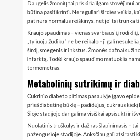
Daugelis žmonių tai priskiria ilgam stovėjimui ar
būtina pasitikrinti. Nereguliari širdies veikla, ka
pat nėra normalus reiškinys, net jei tai trunka t
Kraujo spaudimas – vienas svarbiausių rodiklių,
„tyliuoju žudiku” ne be reikalo – ji gali nesukel
širdį, smegenis ir inkstus. Žmonės dažnai sužino 
infarktą. Todėl kraujo spaudimo matuoklis namu
termometras.
Metabolinių sutrikimų ir dia
Cukrinio diabeto plitimas pasaulyje įgavo epide
priešdiabetinę būklę – padidėjusį cukraus kiekį kr
Šioje stadijoje dar galima visiškai apsisukti ir išv
Nuolatinis troškulys ir dažnas šlapinimasis – tai 
pažengusioje stadijoje. Anksčiau gali atsirasti 