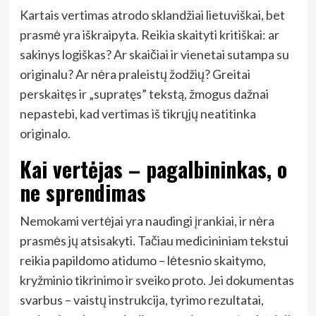
Kartais vertimas atrodo sklandžiai lietuviškai, bet
prasmė yra iškraipyta. Reikia skaityti kritiškai: ar
sakinys logiškas? Ar skaičiai ir vienetai sutampa su
originalu? Ar nėra praleistų žodžių? Greitai
perskaitęs ir „supratęs” tekstą, žmogus dažnai
nepastebi, kad vertimas iš tikrųjų neatitinka
originalo.
Kai vertėjas – pagalbininkas, o
ne sprendimas
Nemokami vertėjai yra naudingi įrankiai, ir nėra
prasmės jų atsisakyti. Tačiau medicininiam tekstui
reikia papildomo atidumo – lėtesnio skaitymo,
kryžminio tikrinimo ir sveiko proto. Jei dokumentas
svarbus – vaistų instrukcija, tyrimo rezultatai,