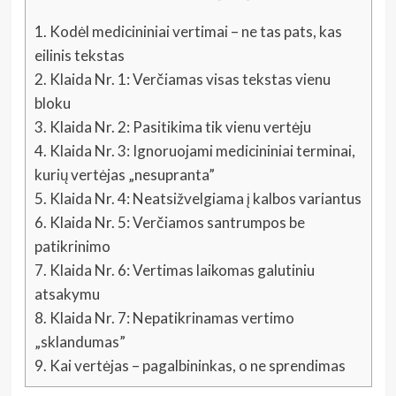
1.
Kodėl medicininiai vertimai – ne tas pats, kas
eilinis tekstas
2.
Klaida Nr. 1: Verčiamas visas tekstas vienu
bloku
3.
Klaida Nr. 2: Pasitikima tik vienu vertėju
4.
Klaida Nr. 3: Ignoruojami medicininiai terminai,
kurių vertėjas „nesupranta”
5.
Klaida Nr. 4: Neatsižvelgiama į kalbos variantus
6.
Klaida Nr. 5: Verčiamos santrumpos be
patikrinimo
7.
Klaida Nr. 6: Vertimas laikomas galutiniu
atsakymu
8.
Klaida Nr. 7: Nepatikrinamas vertimo
„sklandumas”
9.
Kai vertėjas – pagalbininkas, o ne sprendimas