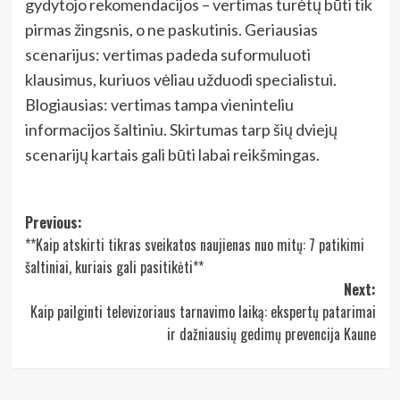
gydytojo rekomendacijos – vertimas turėtų būti tik
pirmas žingsnis, o ne paskutinis. Geriausias
scenarijus: vertimas padeda suformuluoti
klausimus, kuriuos vėliau užduodi specialistui.
Blogiausias: vertimas tampa vieninteliu
informacijos šaltiniu. Skirtumas tarp šių dviejų
scenarijų kartais gali būti labai reikšmingas.
Post
Previous:
**Kaip atskirti tikras sveikatos naujienas nuo mitų: 7 patikimi
navigation
šaltiniai, kuriais gali pasitikėti**
Next:
Kaip pailginti televizoriaus tarnavimo laiką: ekspertų patarimai
ir dažniausių gedimų prevencija Kaune