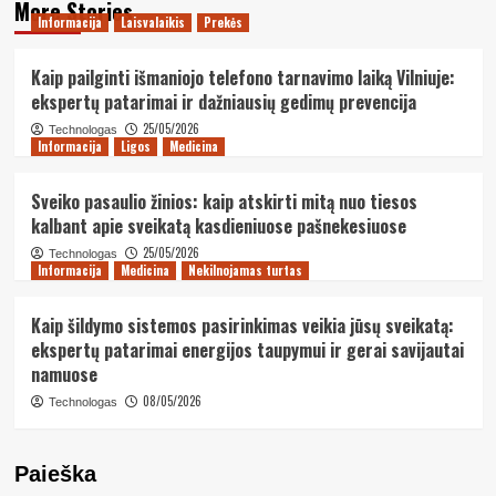
More Stories
Informacija
Laisvalaikis
Prekės
Kaip pailginti išmaniojo telefono tarnavimo laiką Vilniuje:
ekspertų patarimai ir dažniausių gedimų prevencija
25/05/2026
Technologas
Informacija
Ligos
Medicina
Sveiko pasaulio žinios: kaip atskirti mitą nuo tiesos
kalbant apie sveikatą kasdieniuose pašnekesiuose
25/05/2026
Technologas
Informacija
Medicina
Nekilnojamas turtas
Kaip šildymo sistemos pasirinkimas veikia jūsų sveikatą:
ekspertų patarimai energijos taupymui ir gerai savijautai
namuose
08/05/2026
Technologas
Paieška