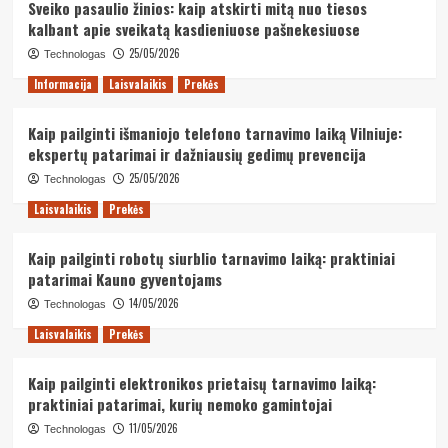
Sveiko pasaulio žinios: kaip atskirti mitą nuo tiesos
kalbant apie sveikatą kasdieniuose pašnekesiuose
25/05/2026
Technologas
Informacija
Laisvalaikis
Prekės
Kaip pailginti išmaniojo telefono tarnavimo laiką Vilniuje:
ekspertų patarimai ir dažniausių gedimų prevencija
25/05/2026
Technologas
Laisvalaikis
Prekės
Kaip pailginti robotų siurblio tarnavimo laiką: praktiniai
patarimai Kauno gyventojams
14/05/2026
Technologas
Laisvalaikis
Prekės
Kaip pailginti elektronikos prietaisų tarnavimo laiką:
praktiniai patarimai, kurių nemoko gamintojai
11/05/2026
Technologas