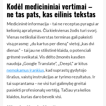
Kodėl medicininiai vertimai –
ne tas pats, kas eilinis tekstas
Medicininė informacija – tai ne receptas pyragui ar
kelionių aprašymas. Čia kiekvienas žodis turi svorį.
Vienas netiksliai išverstas terminas gali pakeisti
visą prasmę: „du kartus per dieną” vietoj „kas dvi
dienas” – tai jau ne stilistinė klaida, o potenciali
grėsmė sveikatai. Vis dėlto žmonės kasdien
naudoja „Google Translate”, „DeepL” ar kitus
nemokamus įrankius
, kad suprastų gydytojo
išrašus, vaistų instrukcijas ar tyrimo rezultatus. Ir
tai suprantama – ne visi turi galimybę greitai
pasiekti profesionalų vertėją. Tačiau yra kelios
klaidos, kurias daro beveik visi.