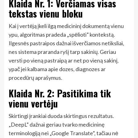
Klaida Nr. 1: Verčiamas visas
tekstas vienu bloku
Kai į vertėją įkeli ilgą medicininį dokumentą vienu
ypu, algoritmas pradeda „spėlioti” kontekstą.
Ilgesnės pastraipos dažnai išverčiamos netiksliai,
nes sistema praranda ryšį tarp sakinių. Geriau
versti po vieną pastraipą ar net po vieną sakinį,
ypač jei kalbama apie dozes, diagnozes ar
procedūrų aprašymus.
Klaida Nr. 2: Pasitikima tik
vienu vertėju
Skirtingi įrankiai duoda skirtingus rezultatus.
„DeepL” dažnai geriau tvarko medicininę
terminologiją nei „Google Translate”, tačiau nė