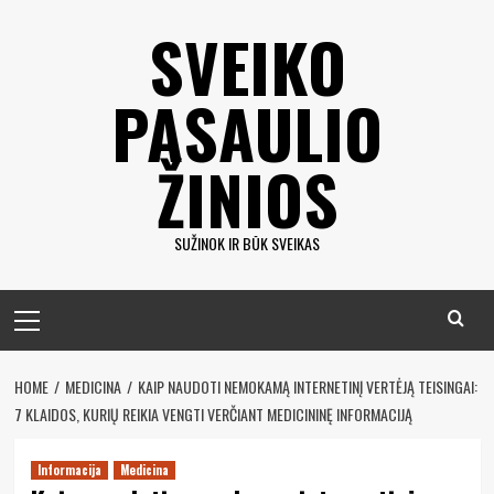
Eiti
SVEIKO
prie
turinio
PASAULIO
ŽINIOS
SUŽINOK IR BŪK SVEIKAS
Pagrindinis
meniu
HOME
MEDICINA
KAIP NAUDOTI NEMOKAMĄ INTERNETINĮ VERTĖJĄ TEISINGAI:
7 KLAIDOS, KURIŲ REIKIA VENGTI VERČIANT MEDICININĘ INFORMACIJĄ
Informacija
Medicina