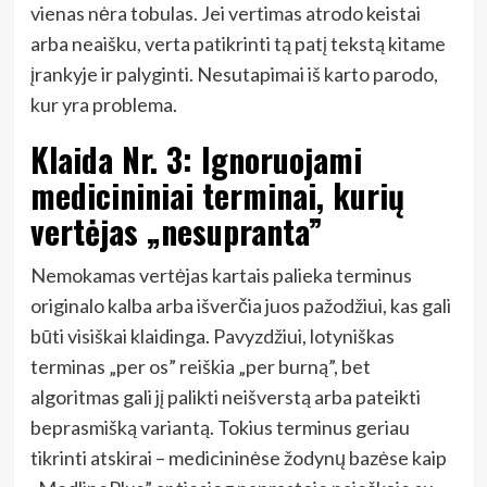
vienas nėra tobulas. Jei vertimas atrodo keistai
arba neaišku, verta patikrinti tą patį tekstą kitame
įrankyje ir palyginti. Nesutapimai iš karto parodo,
kur yra problema.
Klaida Nr. 3: Ignoruojami
medicininiai terminai, kurių
vertėjas „nesupranta”
Nemokamas vertėjas kartais palieka terminus
originalo kalba arba išverčia juos pažodžiui, kas gali
būti visiškai klaidinga. Pavyzdžiui, lotyniškas
terminas „per os” reiškia „per burną”, bet
algoritmas gali jį palikti neišverstą arba pateikti
beprasmišką variantą. Tokius terminus geriau
tikrinti atskirai – medicininėse žodynų bazėse kaip