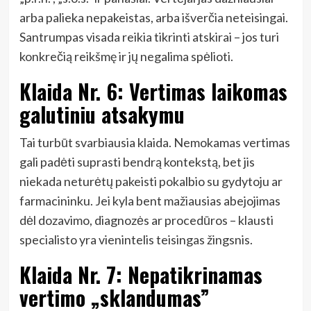
arba palieka nepakeistas, arba išverčia neteisingai.
Santrumpas visada reikia tikrinti atskirai – jos turi
konkrečią reikšmę ir jų negalima spėlioti.
Klaida Nr. 6: Vertimas laikomas
galutiniu atsakymu
Tai turbūt svarbiausia klaida. Nemokamas vertimas
gali padėti suprasti bendrą kontekstą, bet jis
niekada neturėtų pakeisti pokalbio su gydytoju ar
farmacininku. Jei kyla bent mažiausias abejojimas
dėl dozavimo, diagnozės ar procedūros – klausti
specialisto yra vienintelis teisingas žingsnis.
Klaida Nr. 7: Nepatikrinamas
vertimo „sklandumas”