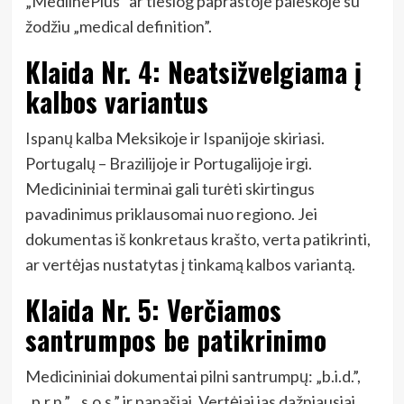
„MedlinePlus” ar tiesiog paprastoje paieškoje su
žodžiu „medical definition”.
Klaida Nr. 4: Neatsižvelgiama į
kalbos variantus
Ispanų kalba Meksikoje ir Ispanijoje skiriasi.
Portugalų – Brazilijoje ir Portugalijoje irgi.
Medicininiai terminai gali turėti skirtingus
pavadinimus priklausomai nuo regiono. Jei
dokumentas iš konkretaus krašto, verta patikrinti,
ar vertėjas nustatytas į tinkamą kalbos variantą.
Klaida Nr. 5: Verčiamos
santrumpos be patikrinimo
Medicininiai dokumentai pilni santrumpų: „b.i.d.”,
„p.r.n.”, „s.o.s.” ir panašiai. Vertėjai jas dažniausiai