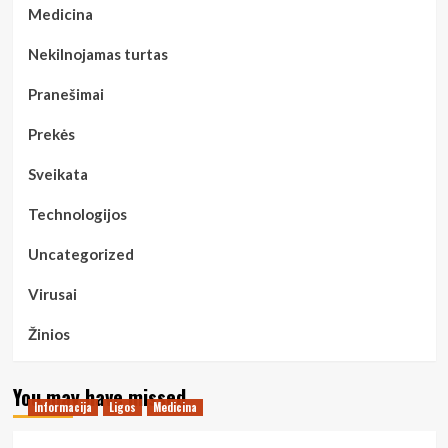
Medicina
Nekilnojamas turtas
Pranešimai
Prekės
Sveikata
Technologijos
Uncategorized
Virusai
Žinios
You may have missed
Informacija
Ligos
Medicina