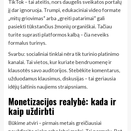
TikTok – tai ateitis, nors daugelis sveikatos portalų
jį dar ignoruoja. Trumpi, edukaciniai video formate
„mitų griovimas” arba „greiti patarimai” gali
pasiekti tūkstančius žmonių organiškai. Tačiau
turite suprasti platformos kalbą – čia neveiks
formalus turinys.
Svarbu: socialiniai tinklai nėra tik turinio platinimo
kanalai. Tai vietos, kur kuriate bendruomenę ir
klausotės savo auditorijos. Stebėkite komentarus,
užduodamus klausimus, diskusijas – tai geriausia
idėjų šaltinis naujiems straipsniams.
Monetizacijos realybė: kada ir
kaip uždirbti
Būkime atviri – pirmais metais greičiausiai
neuždirsite nieko arba labai mažai. Tai normalu. Bet