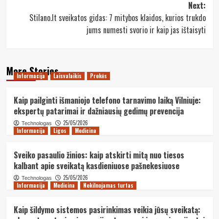
Next:
Stilano.lt sveikatos gidas: 7 mitybos klaidos, kurios trukdo
jums numesti svorio ir kaip jas ištaisyti
More Stories
Informacija
Laisvalaikis
Prekės
Kaip pailginti išmaniojo telefono tarnavimo laiką Vilniuje:
ekspertų patarimai ir dažniausių gedimų prevencija
25/05/2026
Technologas
Informacija
Ligos
Medicina
Sveiko pasaulio žinios: kaip atskirti mitą nuo tiesos
kalbant apie sveikatą kasdieniuose pašnekesiuose
25/05/2026
Technologas
Informacija
Medicina
Nekilnojamas turtas
Kaip šildymo sistemos pasirinkimas veikia jūsų sveikatą: