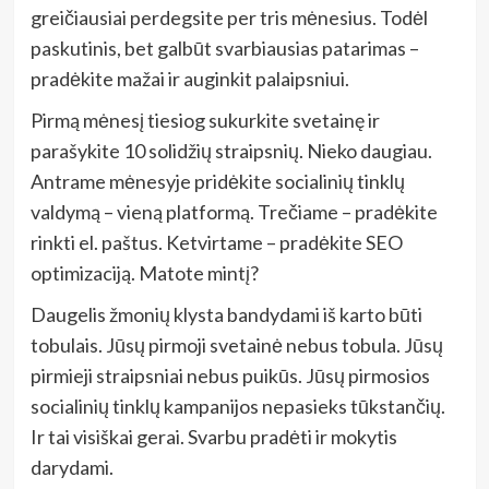
greičiausiai perdegsite per tris mėnesius. Todėl
paskutinis, bet galbūt svarbiausias patarimas –
pradėkite mažai ir auginkit palaipsniui.
Pirmą mėnesį tiesiog sukurkite svetainę ir
parašykite 10 solidžių straipsnių. Nieko daugiau.
Antrame mėnesyje pridėkite socialinių tinklų
valdymą – vieną platformą. Trečiame – pradėkite
rinkti el. paštus. Ketvirtame – pradėkite SEO
optimizaciją. Matote mintį?
Daugelis žmonių klysta bandydami iš karto būti
tobulais. Jūsų pirmoji svetainė nebus tobula. Jūsų
pirmieji straipsniai nebus puikūs. Jūsų pirmosios
socialinių tinklų kampanijos nepasieks tūkstančių.
Ir tai visiškai gerai. Svarbu pradėti ir mokytis
darydami.