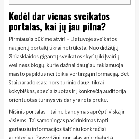
Kodėl dar vienas sveikatos
portalas, kai jų jau pilna?
Pirmiausia būkime atviri – Lietuvoje sveikatos
naujienų portalų tikrai netrūksta. Nuo didžiųjų
žiniasklaidos gigantų sveikatos skyrių iki įvairių
wellness blogų, kurie dažnai daugiau reklamuoja
maisto papildus nei teikia vertingą informaciją. Bet
štai paradoksas: nors turinio daug, tikrai
kokybiškas, specializuotas ir į konkrečią auditoriją
orientuotas turinys vis dar yra reta prekė.
Nišinis portalas – tai ne bandymas aprėpti viską ir
visiems. Tai sąmoningas pasirinkimas tapti
geriausiu informacijos šaltiniu konkrečiai
auditorijai. Pavyzdžiui, portalas apie diabetą,