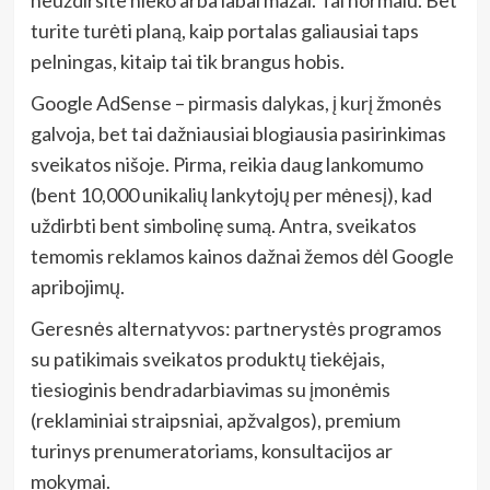
turite turėti planą, kaip portalas galiausiai taps
pelningas, kitaip tai tik brangus hobis.
Google AdSense – pirmasis dalykas, į kurį žmonės
galvoja, bet tai dažniausiai blogiausia pasirinkimas
sveikatos nišoje. Pirma, reikia daug lankomumo
(bent 10,000 unikalių lankytojų per mėnesį), kad
uždirbti bent simbolinę sumą. Antra, sveikatos
temomis reklamos kainos dažnai žemos dėl Google
apribojimų.
Geresnės alternatyvos: partnerystės programos
su patikimais sveikatos produktų tiekėjais,
tiesioginis bendradarbiavimas su įmonėmis
(reklaminiai straipsniai, apžvalgos), premium
turinys prenumeratoriams, konsultacijos ar
mokymai.