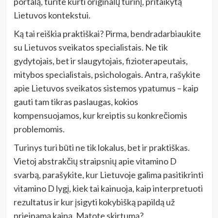
portalą, turite kurti originalų turinį, pritaikytą
Lietuvos kontekstui.
Ką tai reiškia praktiškai? Pirma, bendradarbiaukite
su Lietuvos sveikatos specialistais. Ne tik
gydytojais, bet ir slaugytojais, fizioterapeutais,
mitybos specialistais, psichologais. Antra, rašykite
apie Lietuvos sveikatos sistemos ypatumus – kaip
gauti tam tikras paslaugas, kokios
kompensuojamos, kur kreiptis su konkrečiomis
problemomis.
Turinys turi būti ne tik lokalus, bet ir praktiškas.
Vietoj abstrakčių straipsnių apie vitamino D
svarbą, parašykite, kur Lietuvoje galima pasitikrinti
vitamino D lygį, kiek tai kainuoja, kaip interpretuoti
rezultatus ir kur įsigyti kokybišką papildą už
prieinamą kainą. Matote skirtumą?