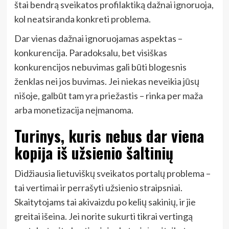
štai bendrą sveikatos profilaktiką dažnai ignoruoja,
kol neatsiranda konkreti problema.
Dar vienas dažnai ignoruojamas aspektas –
konkurencija. Paradoksalu, bet visiškas
konkurencijos nebuvimas gali būti blogesnis
ženklas nei jos buvimas. Jei niekas neveikia jūsų
nišoje, galbūt tam yra priežastis – rinka per maža
arba monetizacija neįmanoma.
Turinys, kuris nebus dar viena
kopija iš užsienio šaltinių
Didžiausia lietuviškų sveikatos portalų problema –
tai vertimai ir perrašyti užsienio straipsniai.
Skaitytojams tai akivaizdu po kelių sakinių, ir jie
greitai išeina. Jei norite sukurti tikrai vertingą