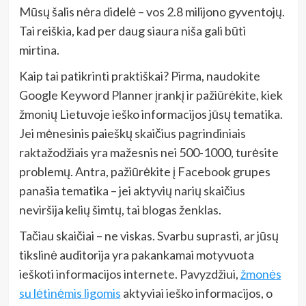
Mūsų šalis nėra didelė – vos 2.8 milijono gyventojų.
Tai reiškia, kad per daug siaura niša gali būti
mirtina.
Kaip tai patikrinti praktiškai? Pirma, naudokite
Google Keyword Planner įrankį ir pažiūrėkite, kiek
žmonių Lietuvoje ieško informacijos jūsų tematika.
Jei mėnesinis paieškų skaičius pagrindiniais
raktažodžiais yra mažesnis nei 500-1000, turėsite
problemų. Antra, pažiūrėkite į Facebook grupes
panašia tematika – jei aktyvių narių skaičius
neviršija kelių šimtų, tai blogas ženklas.
Tačiau skaičiai – ne viskas. Svarbu suprasti, ar jūsų
tikslinė auditorija yra pakankamai motyvuota
ieškoti informacijos internete. Pavyzdžiui,
žmonės
su lėtinėmis ligomis
aktyviai ieško informacijos, o