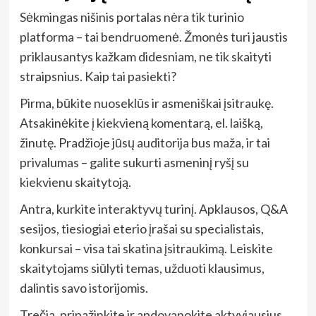
Sėkmingas nišinis portalas nėra tik turinio
platforma – tai bendruomenė. Žmonės turi jaustis
priklausantys kažkam didesniam, ne tik skaityti
straipsnius. Kaip tai pasiekti?
Pirma, būkite nuoseklūs ir asmeniškai įsitraukę.
Atsakinėkite į kiekvieną komentarą, el. laišką,
žinutę. Pradžioje jūsų auditorija bus maža, ir tai
privalumas – galite sukurti asmeninį ryšį su
kiekvienu skaitytoją.
Antra, kurkite interaktyvų turinį. Apklausos, Q&A
sesijos, tiesiogiai eterio įrašai su specialistais,
konkursai – visa tai skatina įsitraukimą. Leiskite
skaitytojams siūlyti temas, užduoti klausimus,
dalintis savo istorijomis.
Trečia, pripažinkite ir apdovanokite aktyviausius