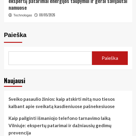
ekspertų patarimai energijos taupymui ir gerai savijautai
namuose
08/05/2026
Technologas
Paieška
Paieška
Naujausi
Sveiko pasaulio žinios: kaip atskirti mitą nuo tiesos
kalbant apie sveikatą kasdieniuose pašnekesiuose
Kaip pailginti išmaniojo telefono tarnavimo laiką
Vilniuje: ekspertų patarimai ir dažniausių gedimų
prevencija