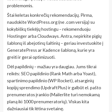
problemomis.
Štai keletas konkrečių rekomendacijų. Pirma,
naudokite WordPress.org (ne .com versiją) su
kokybiškų tiekėjų hostingu – rekomenduoju
Hostinger arba Cloudways. Antra, nepirkite pigių
šablonų iš abejotinų šaltinių – geriau investuokite į
GeneratePress ar Kadence šabloną, kurie yra
greiti ir gerai optimizuoti.
Dėl papildinių – mažiau yra daugiau. Jums tikrai
reikės: SEO papildinio (Rank Math arba Yoast),
spartinimo papildinio (WP Rocket), atsarginių
kopijų sprendimo (UpdraftPlus) ir galbūt el. pašto
prenumeratos įrankio (Mailerlite turi nemokamą
planą iki 1000 prenumeratorių). Viskas kita
dažniausiai tik lėtina svetainę.