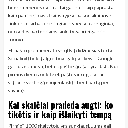
bendruomenės narius. Tai gali būti taip paprasta
kaip paminėjimas straipsnyje arba socialiniuose
tinkluose, arba sudėtingiau – specialūs renginiai,
nuolaidos partneriams, ankstyva prieiga prie
turinio.
El. pašto prenumerata yra jūsų didžiausias turtas.
Socialinių tinklų algoritmai gali pasikeisti, Google
gali jus nubausti, bet el. pašto sąrašas yra jūsų. Nuo
pirmos dienos rinkite el. paštus ir reguliariai
siųskite vertingą naujienlaiškį – bent kartą per
savaitę.
Kai skaičiai pradeda augti: ko
tikėtis ir kaip išlaikyti tempą
Pirmieji 1000 skaitytojų yra sunkiausi. Jums gali