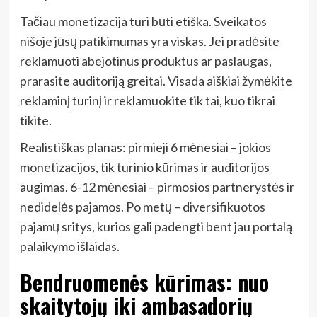
Tačiau monetizacija turi būti etiška. Sveikatos
nišoje jūsų patikimumas yra viskas. Jei pradėsite
reklamuoti abejotinus produktus ar paslaugas,
prarasite auditoriją greitai. Visada aiškiai žymėkite
reklaminį turinį ir reklamuokite tik tai, kuo tikrai
tikite.
Realistiškas planas: pirmieji 6 mėnesiai – jokios
monetizacijos, tik turinio kūrimas ir auditorijos
augimas. 6-12 mėnesiai – pirmosios partnerystės ir
nedidelės pajamos. Po metų – diversifikuotos
pajamų sritys, kurios gali padengti bent jau portalą
palaikymo išlaidas.
Bendruomenės kūrimas: nuo
skaitytojų iki ambasadorių