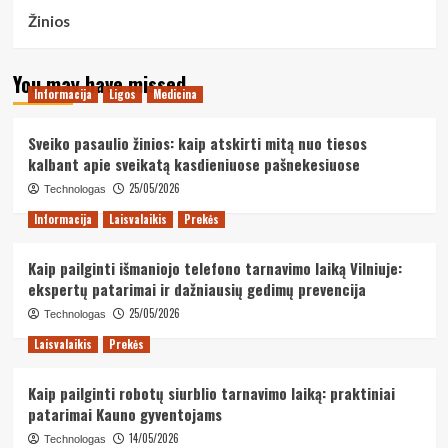
Žinios
You may have missed
Informacija
Ligos
Medicina
Sveiko pasaulio žinios: kaip atskirti mitą nuo tiesos
kalbant apie sveikatą kasdieniuose pašnekesiuose
25/05/2026
Technologas
Informacija
Laisvalaikis
Prekės
Kaip pailginti išmaniojo telefono tarnavimo laiką Vilniuje:
ekspertų patarimai ir dažniausių gedimų prevencija
25/05/2026
Technologas
Laisvalaikis
Prekės
Kaip pailginti robotų siurblio tarnavimo laiką: praktiniai
patarimai Kauno gyventojams
14/05/2026
Technologas