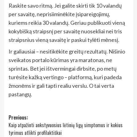
Raskite savo ritmą. Jei galite skirti tik 10 valandų
per savaitę, neprisiiminėkite įsipareigojimų,
kuriems reikia 30 valandų. Geriau publikuoti vieną
kokybišką straipsnį per savaitę nuosekliai nei tris
straipsnius vieną savaitę ir paskui tylėti mėnesį.
Ir galiausiai – nesitikėkite greitų rezultatų. Nišinio
sveikatos portalo kūrimas yra maratonas, ne
sprintas. Bet jei ištvermingai dirbsite, po metų
turėsite kažką vertingo – platformą, kuri padeda
žmonėms ir gali tapti realiu verslu. O tai verta
pastangų.
Post
Previous:
Kaip atpažinti ankstyvuosius lėtinių ligų simptomus ir kokius
navigation
tyrimus atlikti profilaktiškai