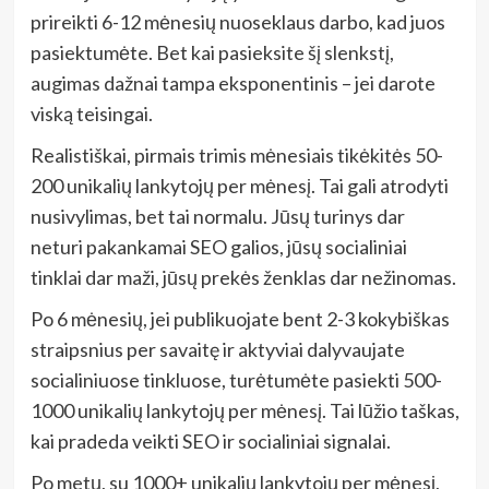
prireikti 6-12 mėnesių nuoseklaus darbo, kad juos
pasiektumėte. Bet kai pasieksite šį slenkstį,
augimas dažnai tampa eksponentinis – jei darote
viską teisingai.
Realistiškai, pirmais trimis mėnesiais tikėkitės 50-
200 unikalių lankytojų per mėnesį. Tai gali atrodyti
nusivylimas, bet tai normalu. Jūsų turinys dar
neturi pakankamai SEO galios, jūsų socialiniai
tinklai dar maži, jūsų prekės ženklas dar nežinomas.
Po 6 mėnesių, jei publikuojate bent 2-3 kokybiškas
straipsnius per savaitę ir aktyviai dalyvaujate
socialiniuose tinkluose, turėtumėte pasiekti 500-
1000 unikalių lankytojų per mėnesį. Tai lūžio taškas,
kai pradeda veikti SEO ir socialiniai signalai.
Po metų, su 1000+ unikalių lankytojų per mėnesį,