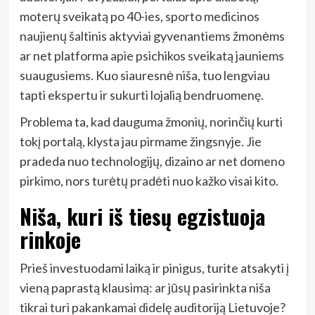
moterų sveikatą po 40-ies, sporto medicinos
naujienų šaltinis aktyviai gyvenantiems žmonėms
ar net platforma apie psichikos sveikatą jauniems
suaugusiems. Kuo siauresnė niša, tuo lengviau
tapti ekspertu ir sukurti lojalią bendruomenę.
Problema ta, kad dauguma žmonių, norinčių kurti
tokį portalą, klysta jau pirmame žingsnyje. Jie
pradeda nuo technologijų, dizaino ar net domeno
pirkimo, nors turėtų pradėti nuo kažko visai kito.
Niša, kuri iš tiesų egzistuoja
rinkoje
Prieš investuodami laiką ir pinigus, turite atsakyti į
vieną paprastą klausimą: ar jūsų pasirinkta niša
tikrai turi pakankamai didelę auditoriją Lietuvoje?