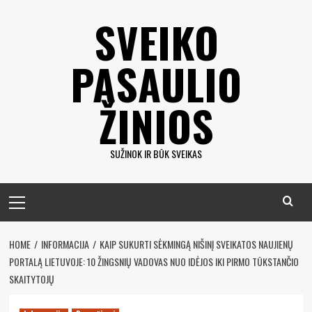
Eiti
SVEIKO
prie
turinio
PASAULIO
ŽINIOS
SUŽINOK IR BŪK SVEIKAS
Pagrindinis
meniu
HOME
INFORMACIJA
KAIP SUKURTI SĖKMINGĄ NIŠINĮ SVEIKATOS NAUJIENŲ
PORTALĄ LIETUVOJE: 10 ŽINGSNIŲ VADOVAS NUO IDĖJOS IKI PIRMO TŪKSTANČIO
SKAITYTOJŲ