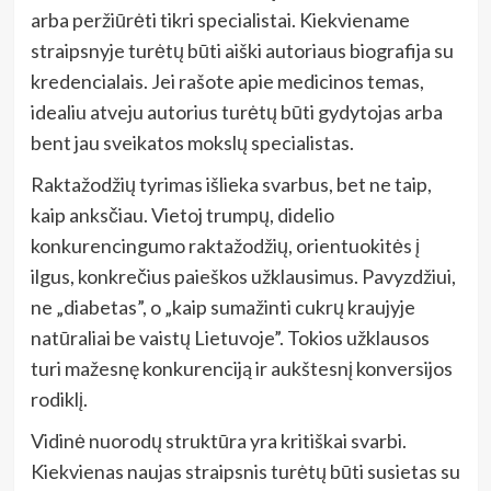
arba peržiūrėti tikri specialistai. Kiekviename
straipsnyje turėtų būti aiški autoriaus biografija su
kredencialais. Jei rašote apie medicinos temas,
idealiu atveju autorius turėtų būti gydytojas arba
bent jau sveikatos mokslų specialistas.
Raktažodžių tyrimas išlieka svarbus, bet ne taip,
kaip anksčiau. Vietoj trumpų, didelio
konkurencingumo raktažodžių, orientuokitės į
ilgus, konkrečius paieškos užklausimus. Pavyzdžiui,
ne „diabetas”, o „kaip sumažinti cukrų kraujyje
natūraliai be vaistų Lietuvoje”. Tokios užklausos
turi mažesnę konkurenciją ir aukštesnį konversijos
rodiklį.
Vidinė nuorodų struktūra yra kritiškai svarbi.
Kiekvienas naujas straipsnis turėtų būti susietas su