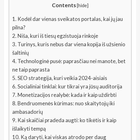
Contents
[
hide
]
1.
Kodėl dar vienas sveikatos portalas, kai jų jau
pilna?
2.
Niša, kuri iš tiesų egzistuoja rinkoje
3.
Turinys, kuris nebus dar viena kopija iš užsienio
šaltinių
4.
Technologinė pusė: paprasčiau nei manote, bet
ne taip paprasta
5.
SEO strategija, kuri veikia 2024-aisiais
6.
Socialiniai tinklai: kur tikrai yra jūsų auditorija
7.
Monetizacijos realybė: kada ir kaip uždirbti
8.
Bendruomenės kūrimas: nuo skaitytojų iki
ambasadorių
9.
Kai skaičiai pradeda augti: ko tikėtis ir kaip
išlaikyti tempą
10.
Ką daryti, kai viskas atrodo per daug