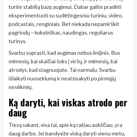
turite stabilią bazę augimui. Dabar galite pradėti
eksperimentuoti su sudėtingesniu turiniu, video,
podcastais, renginiais. Bet niekada nepamirškit
pagrindų – kokybiškas, naudingas, reguliarus
turinys.
Svarbu suprasti, kad augimas nebus linijinis. Bus
mėnesių, kai skaičiai šoks į viršų, ir mėnesių, kai
atrodys, kad stagnuojate. Tai normalu. Svarbu
išlaikyti nuoseklumą ir neatsisakyti po pirmųjų
nesėkmių.
Ką daryti, kai viskas atrodo per
daug
Tiesą sakant, visa tai, apie ką rašiau aukščiau, yra
daug darbo. Jei bandysite viską daryti vienu metu,