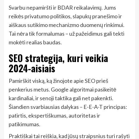
Svarbu nepamiršti ir BDAR reikalavimų. Jums
reikės privatumo politikos, slapukų pranešimo ir
aiškaus sutikimo mechanizmo duomenų rinkimui.
Tai nėra tik formalumas – už pažeidimus gali tekti
mokėti realias baudas.
SEO strategija, kuri veikia
2024-aisiais
Pamirškit viską, ką žinojote apie SEO prieš
penkerius metus. Google algoritmai pasikeitė
kardinaliai, ir senoji taktika gali net pakenkti.
Šiandien svarbiausias dalykas – E-E-A-T principas:
patirtis, ekspertiškumas, autoritetas ir
patikimumas.
Praktiškai tai reiškia, kad jūsų straipsnius turi rašyti