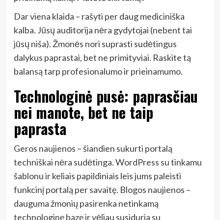
Dar viena klaida – rašyti per daug mediciniška
kalba. Jūsų auditorija nėra gydytojai (nebent tai
jūsų niša). Žmonės nori suprasti sudėtingus
dalykus paprastai, bet ne primityviai. Raskite tą
balansą tarp profesionalumo ir prieinamumo.
Technologinė pusė: paprasčiau
nei manote, bet ne taip
paprasta
Geros naujienos – šiandien sukurti portalą
techniškai nėra sudėtinga. WordPress su tinkamu
šablonu ir keliais papildiniais leis jums paleisti
funkcinį portalą per savaitę. Blogos naujienos –
dauguma žmonių pasirenka netinkamą
technologinę bazę ir vėliau susiduria su