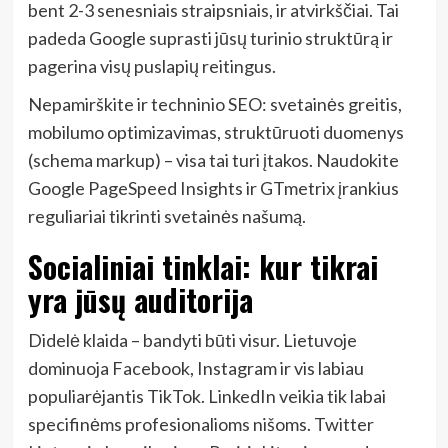
bent 2-3 senesniais straipsniais, ir atvirkščiai. Tai
padeda Google suprasti jūsų turinio struktūrą ir
pagerina visų puslapių reitingus.
Nepamirškite ir techninio SEO: svetainės greitis,
mobilumo optimizavimas, struktūruoti duomenys
(schema markup) – visa tai turi įtakos. Naudokite
Google PageSpeed Insights ir GTmetrix įrankius
reguliariai tikrinti svetainės našumą.
Socialiniai tinklai: kur tikrai
yra jūsų auditorija
Didelė klaida – bandyti būti visur. Lietuvoje
dominuoja Facebook, Instagram ir vis labiau
populiarėjantis TikTok. LinkedIn veikia tik labai
specifinėms profesionalioms nišoms. Twitter