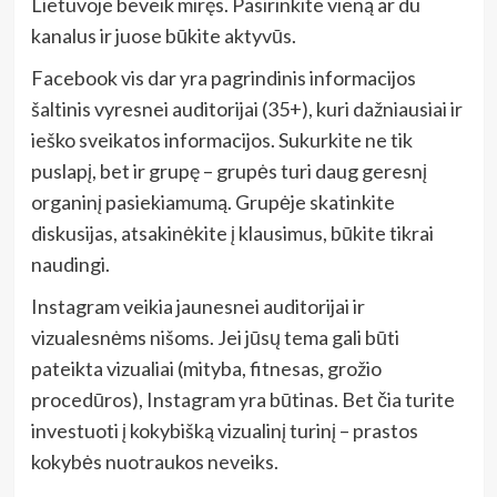
Lietuvoje beveik miręs. Pasirinkite vieną ar du
kanalus ir juose būkite aktyvūs.
Facebook vis dar yra pagrindinis informacijos
šaltinis vyresnei auditorijai (35+), kuri dažniausiai ir
ieško sveikatos informacijos. Sukurkite ne tik
puslapį, bet ir grupę – grupės turi daug geresnį
organinį pasiekiamumą. Grupėje skatinkite
diskusijas, atsakinėkite į klausimus, būkite tikrai
naudingi.
Instagram veikia jaunesnei auditorijai ir
vizualesnėms nišoms. Jei jūsų tema gali būti
pateikta vizualiai (mityba, fitnesas, grožio
procedūros), Instagram yra būtinas. Bet čia turite
investuoti į kokybišką vizualinį turinį – prastos
kokybės nuotraukos neveiks.