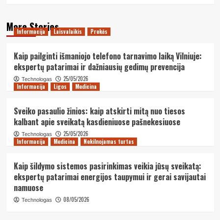
More Stories
Informacija
Laisvalaikis
Prekės
Kaip pailginti išmaniojo telefono tarnavimo laiką Vilniuje:
ekspertų patarimai ir dažniausių gedimų prevencija
25/05/2026
Technologas
Informacija
Ligos
Medicina
Sveiko pasaulio žinios: kaip atskirti mitą nuo tiesos
kalbant apie sveikatą kasdieniuose pašnekesiuose
25/05/2026
Technologas
Informacija
Medicina
Nekilnojamas turtas
Kaip šildymo sistemos pasirinkimas veikia jūsų sveikatą:
ekspertų patarimai energijos taupymui ir gerai savijautai
namuose
08/05/2026
Technologas