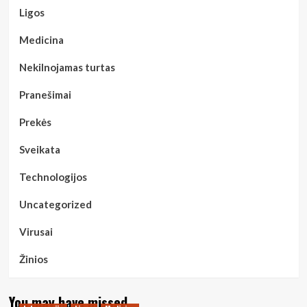
Ligos
Medicina
Nekilnojamas turtas
Pranešimai
Prekės
Sveikata
Technologijos
Uncategorized
Virusai
Žinios
You may have missed