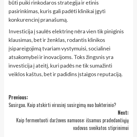
būti puiki rinkodaros strategija ir etinis
pasirinkimas, kuris gali padėti klinikai įgyti
konkurencinį pranašumą.
Investicija į saulės elektrinę nėra vien tik piniginis
klausimas, bet ir ženklas, rodantis klinikos
įsipareigojimą tvariam vystymuisi, socialinei
atsakomybei ir inovacijoms. Toks žingsnis yra
investicija į ateitį, kuri padės ne tik sumažinti
veiklos kaštus, bet ir padidins įstaigos reputaciją.
Post
Previous:
Susirgau. Kaip atskirti virusinį susirgimą nuo bakterinio?
navigation
Next:
Kaip fermentuoti daržoves namuose: išsamus pradedančiųjų
vadovas sveikatos stiprinimui