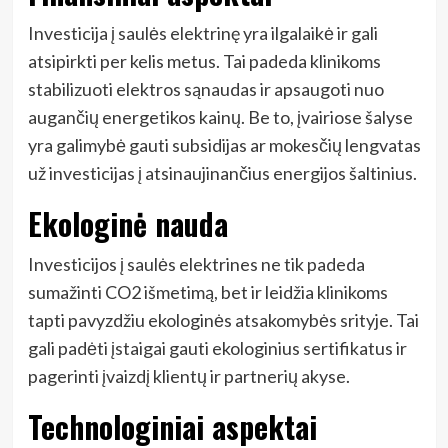
Investicija į saulės elektrinę yra ilgalaikė ir gali
atsipirkti per kelis metus. Tai padeda klinikoms
stabilizuoti elektros sąnaudas ir apsaugoti nuo
augančių energetikos kainų. Be to, įvairiose šalyse
yra galimybė gauti subsidijas ar mokesčių lengvatas
už investicijas į atsinaujinančius energijos šaltinius.
Ekologinė nauda
Investicijos į saulės elektrines ne tik padeda
sumažinti CO2 išmetimą, bet ir leidžia klinikoms
tapti pavyzdžiu ekologinės atsakomybės srityje. Tai
gali padėti įstaigai gauti ekologinius sertifikatus ir
pagerinti įvaizdį klientų ir partnerių akyse.
Technologiniai aspektai