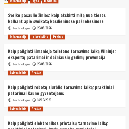
Informacija
Ligos
Medicina
Sveiko pasaulio žinios: kaip atskirti mitą nuo tiesos
kalbant apie sveikatą kasdieniuose pašnekesiuose
25/05/2026
Technologas
Informacija
Laisvalaikis
Prekės
Kaip pailginti išmaniojo telefono tarnavimo laiką Vilniuje:
ekspertų patarimai ir dažniausių gedimų prevencija
25/05/2026
Technologas
Laisvalaikis
Prekės
Kaip pailginti robotų siurblio tarnavimo laiką: praktiniai
patarimai Kauno gyventojams
14/05/2026
Technologas
Laisvalaikis
Prekės
Kaip pailginti elektronikos prietaisų tarnavimo laiką:
praktiniai patarimai, kurių nemoko gamintojai