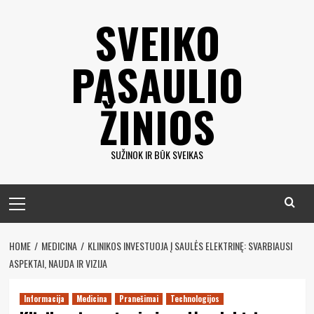
Eiti
SVEIKO
prie
turinio
PASAULIO
ŽINIOS
SUŽINOK IR BŪK SVEIKAS
Pagrindinis
meniu
HOME
MEDICINA
KLINIKOS INVESTUOJA Į SAULĖS ELEKTRINĘ: SVARBIAUSI
ASPEKTAI, NAUDA IR VIZIJA
Informacija
Medicina
Pranešimai
Technologijos