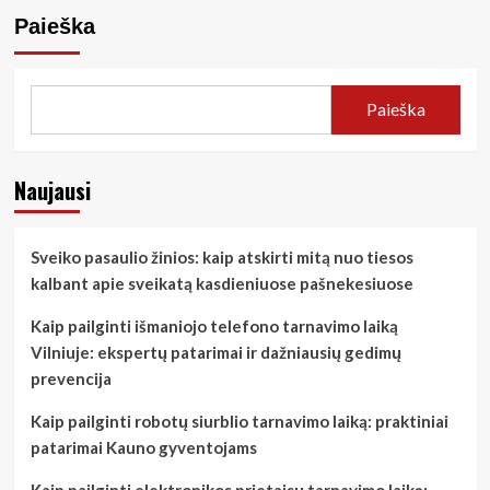
Paieška
Paieška
Naujausi
Sveiko pasaulio žinios: kaip atskirti mitą nuo tiesos
kalbant apie sveikatą kasdieniuose pašnekesiuose
Kaip pailginti išmaniojo telefono tarnavimo laiką
Vilniuje: ekspertų patarimai ir dažniausių gedimų
prevencija
Kaip pailginti robotų siurblio tarnavimo laiką: praktiniai
patarimai Kauno gyventojams
Kaip pailginti elektronikos prietaisų tarnavimo laiką: