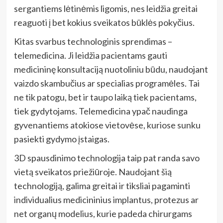
sergantiems lėtinėmis ligomis, nes leidžia greitai
reaguoti į bet kokius sveikatos būklės pokyčius.
Kitas svarbus technologinis sprendimas –
telemedicina. Ji leidžia pacientams gauti
medicininę konsultaciją nuotoliniu būdu, naudojant
vaizdo skambučius ar specialias programėles. Tai
ne tik patogu, bet ir taupo laiką tiek pacientams,
tiek gydytojams. Telemedicina ypač naudinga
gyvenantiems atokiose vietovėse, kuriose sunku
pasiekti gydymo įstaigas.
3D spausdinimo technologija taip pat randa savo
vietą sveikatos priežiūroje. Naudojant šią
technologiją, galima greitai ir tiksliai pagaminti
individualius medicininius implantus, protezus ar
net organų modelius, kurie padeda chirurgams