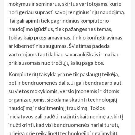
mokymus ir seminarus, skirtus vartotojams, kurie
nori geriau suprasti savo įrenginius ir jų naudojimą.
Tai gali apimti tiek pagrindinius kompiuterio
naudojimo įgūdžius, tiek pažangesnes temas,
tokias kaip programavimas, tinklo konfigūravimas
ar kibernetinis saugumas. Švietimas padeda
vartotojams tapti labiau savarankiškais ir mažiau
priklausomais nuo trečiųjų šalių pagalbos.
Kompiuterių taisykla yra ne tik paslaugų teikėja,
bet ir bendruomenės dalis. Ji gali bendradarbiauti
su vietos mokyklomis, verslo įmonėmis ir kitomis
organizacijomis, siekdama skatinti technologijų
naudojimą ir skaitmeninį įtraukimą. Tokios
iniciatyvos gali padėti mažinti skaitmeninę atskirtį
ir užtikrinti, kad visi bendruomenės nariai turėtų
prieigą prie reikalingų technologijų ir galimybių.