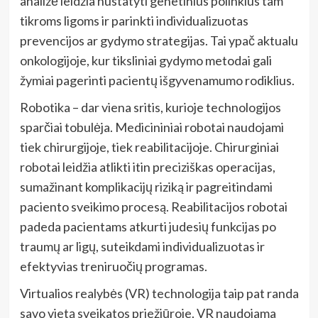
analizė leidžia nustatyti genetinius polinkius tam
tikroms ligoms ir parinkti individualizuotas
prevencijos ar gydymo strategijas. Tai ypač aktualu
onkologijoje, kur tiksliniai gydymo metodai gali
žymiai pagerinti pacientų išgyvenamumo rodiklius.
Robotika – dar viena sritis, kurioje technologijos
sparčiai tobulėja. Medicininiai robotai naudojami
tiek chirurgijoje, tiek reabilitacijoje. Chirurginiai
robotai leidžia atlikti itin preciziškas operacijas,
sumažinant komplikacijų riziką ir pagreitindami
paciento sveikimo procesą. Reabilitacijos robotai
padeda pacientams atkurti judesių funkcijas po
traumų ar ligų, suteikdami individualizuotas ir
efektyvias treniruočių programas.
Virtualios realybės (VR) technologija taip pat randa
savo vietą sveikatos priežiūroje. VR naudojama