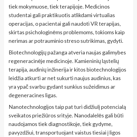
tiek mokymuose, tiek terapijoje. Medicinos
studentai gali praktikuotis atlikdami virtualias
operacijas, o pacientai gali naudoti VR terapijas,
skirtas psichologinėms problemoms, tokioms kaip
nerimas ar potrauminio streso sutrikimas, gydyti.
Biotechnologijų pažanga atveria naujas galimybes
regeneracinėje medicinoje. Kamieninių ląstelių
terapija, audinių inžinerija ir kitos biotechnologijos
leidžia atkurti ar net sukurti naujus audinius, kas
yra ypač svarbu gydant sunkius sužeidimus ar
degeneracines ligas.
Nanotechnologijos taip pat turi didžiulį potencialą
sveikatos priežiūros srityje. Nanodalelės gali būti
naudojamos tiek diagnostikoje, tiek gydyme,
pavyzdžiui, transportuojant vaistus tiesiai į ligos