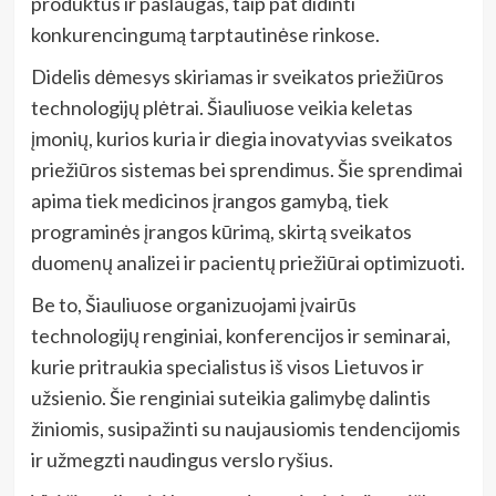
produktus ir paslaugas, taip pat didinti
konkurencingumą tarptautinėse rinkose.
Didelis dėmesys skiriamas ir sveikatos priežiūros
technologijų plėtrai. Šiauliuose veikia keletas
įmonių, kurios kuria ir diegia inovatyvias sveikatos
priežiūros sistemas bei sprendimus. Šie sprendimai
apima tiek medicinos įrangos gamybą, tiek
programinės įrangos kūrimą, skirtą sveikatos
duomenų analizei ir pacientų priežiūrai optimizuoti.
Be to, Šiauliuose organizuojami įvairūs
technologijų renginiai, konferencijos ir seminarai,
kurie pritraukia specialistus iš visos Lietuvos ir
užsienio. Šie renginiai suteikia galimybę dalintis
žiniomis, susipažinti su naujausiomis tendencijomis
ir užmegzti naudingus verslo ryšius.