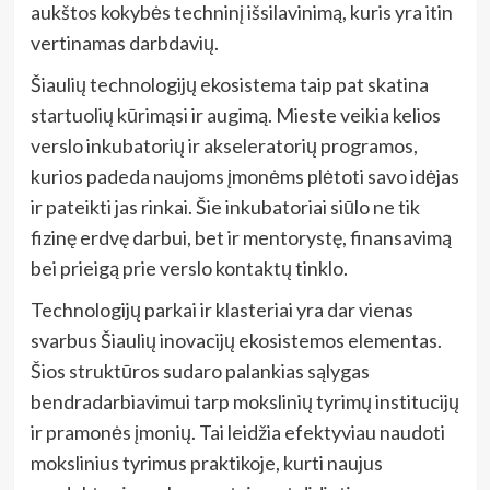
aukštos kokybės techninį išsilavinimą, kuris yra itin
vertinamas darbdavių.
Šiaulių technologijų ekosistema taip pat skatina
startuolių kūrimąsi ir augimą. Mieste veikia kelios
verslo inkubatorių ir akseleratorių programos,
kurios padeda naujoms įmonėms plėtoti savo idėjas
ir pateikti jas rinkai. Šie inkubatoriai siūlo ne tik
fizinę erdvę darbui, bet ir mentorystę, finansavimą
bei prieigą prie verslo kontaktų tinklo.
Technologijų parkai ir klasteriai yra dar vienas
svarbus Šiaulių inovacijų ekosistemos elementas.
Šios struktūros sudaro palankias sąlygas
bendradarbiavimui tarp mokslinių tyrimų institucijų
ir pramonės įmonių. Tai leidžia efektyviau naudoti
mokslinius tyrimus praktikoje, kurti naujus