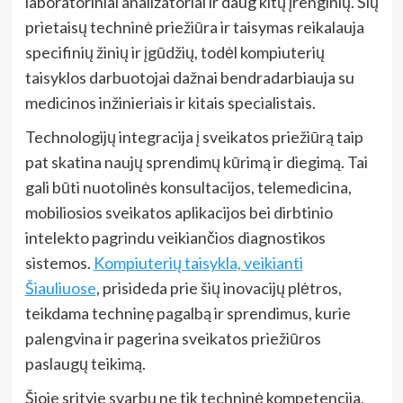
laboratoriniai analizatoriai ir daug kitų įrenginių. Šių
prietaisų techninė priežiūra ir taisymas reikalauja
specifinių žinių ir įgūdžių, todėl kompiuterių
taisyklos darbuotojai dažnai bendradarbiauja su
medicinos inžinieriais ir kitais specialistais.
Technologijų integracija į sveikatos priežiūrą taip
pat skatina naujų sprendimų kūrimą ir diegimą. Tai
gali būti nuotolinės konsultacijos, telemedicina,
mobiliosios sveikatos aplikacijos bei dirbtinio
intelekto pagrindu veikiančios diagnostikos
sistemos.
Kompiuterių taisykla, veikianti
Šiauliuose
, prisideda prie šių inovacijų plėtros,
teikdama techninę pagalbą ir sprendimus, kurie
palengvina ir pagerina sveikatos priežiūros
paslaugų teikimą.
Šioje srityje svarbu ne tik techninė kompetencija,