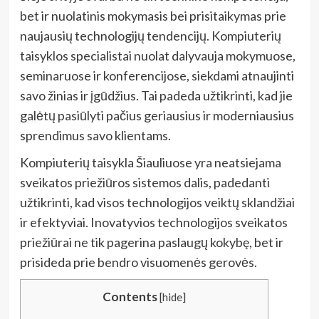
bet ir nuolatinis mokymasis bei prisitaikymas prie
naujausių technologijų tendencijų. Kompiuterių
taisyklos specialistai nuolat dalyvauja mokymuose,
seminaruose ir konferencijose, siekdami atnaujinti
savo žinias ir įgūdžius. Tai padeda užtikrinti, kad jie
galėtų pasiūlyti pačius geriausius ir moderniausius
sprendimus savo klientams.
Kompiuterių taisykla Šiauliuose yra neatsiejama
sveikatos priežiūros sistemos dalis, padedanti
užtikrinti, kad visos technologijos veiktų sklandžiai
ir efektyviai. Inovatyvios technologijos sveikatos
priežiūrai ne tik pagerina paslaugų kokybę, bet ir
prisideda prie bendro visuomenės gerovės.
Contents
[
hide
]