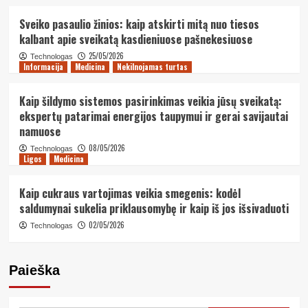
Sveiko pasaulio žinios: kaip atskirti mitą nuo tiesos
kalbant apie sveikatą kasdieniuose pašnekesiuose
25/05/2026
Technologas
Informacija
Medicina
Nekilnojamas turtas
Kaip šildymo sistemos pasirinkimas veikia jūsų sveikatą:
ekspertų patarimai energijos taupymui ir gerai savijautai
namuose
08/05/2026
Technologas
Ligos
Medicina
Kaip cukraus vartojimas veikia smegenis: kodėl
saldumynai sukelia priklausomybę ir kaip iš jos išsivaduoti
02/05/2026
Technologas
Paieška