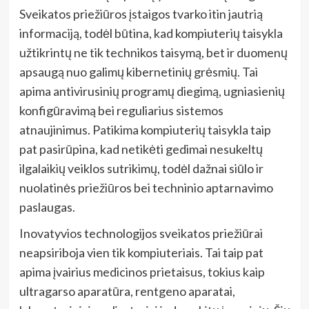
Sveikatos priežiūros įstaigos tvarko itin jautrią
informaciją, todėl būtina, kad kompiuterių taisykla
užtikrintų ne tik technikos taisymą, bet ir duomenų
apsaugą nuo galimų kibernetinių grėsmių. Tai
apima antivirusinių programų diegimą, ugniasienių
konfigūravimą bei reguliarius sistemos
atnaujinimus. Patikima kompiuterių taisykla taip
pat pasirūpina, kad netikėti gedimai nesukeltų
ilgalaikių veiklos sutrikimų, todėl dažnai siūlo ir
nuolatinės priežiūros bei techninio aptarnavimo
paslaugas.
Inovatyvios technologijos sveikatos priežiūrai
neapsiriboja vien tik kompiuteriais. Tai taip pat
apima įvairius medicinos prietaisus, tokius kaip
ultragarso aparatūra, rentgeno aparatai,