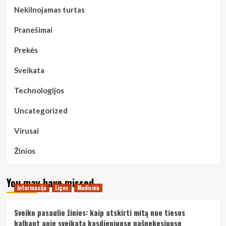
Nekilnojamas turtas
Pranešimai
Prekės
Sveikata
Technologijos
Uncategorized
Virusai
Žinios
You may have missed
Informacija
Ligos
Medicina
Sveiko pasaulio žinios: kaip atskirti mitą nuo tiesos
kalbant apie sveikatą kasdieniuose pašnekesiuose