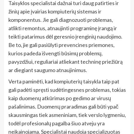
Taisyklos specialistai dažnai turi daug patirties ir
žinių apie įvairias kompiuterių sistemas ir
komponentus. Jie gali diagnozuoti problemas,
atlikti remontus, atnaujinti programinę įrangą ir
teikti patarimus dėl geresnio įrenginių naudojimo.
Be to, jie gali pasiūlyti prevencines priemones,
kurios padeda išvengti būsimų problemų,
pavyzdžiui, reguliariai atliekant techninę priežiūrą
ar diegiant saugumo atnaujinimus.
Verta paminėti, kad kompiuterių taisykla taip pat
gali padėti spręsti sudėtingesnes problemas, tokias
kaip duomenų atkūrimas po gedimo ar virusų
pašalinimas. Duomenų praradimas gali būti ypač
skausmingas tiek asmeniniam, tiek verslo lygmeniu,
todėl profesionalų pagalba šiuo atveju yra
neįkainojama. Specialistai naudoja specializuotas