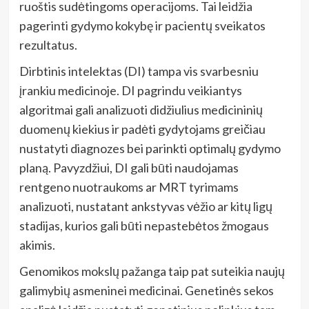
ruoštis sudėtingoms operacijoms. Tai leidžia
pagerinti gydymo kokybę ir pacientų sveikatos
rezultatus.
Dirbtinis intelektas (DI) tampa vis svarbesniu
įrankiu medicinoje. DI pagrindu veikiantys
algoritmai gali analizuoti didžiulius medicininių
duomenų kiekius ir padėti gydytojams greičiau
nustatyti diagnozes bei parinkti optimalų gydymo
planą. Pavyzdžiui, DI gali būti naudojamas
rentgeno nuotraukoms ar MRT tyrimams
analizuoti, nustatant ankstyvas vėžio ar kitų ligų
stadijas, kurios gali būti nepastebėtos žmogaus
akimis.
Genomikos mokslų pažanga taip pat suteikia naujų
galimybių asmeninei medicinai. Genetinės sekos