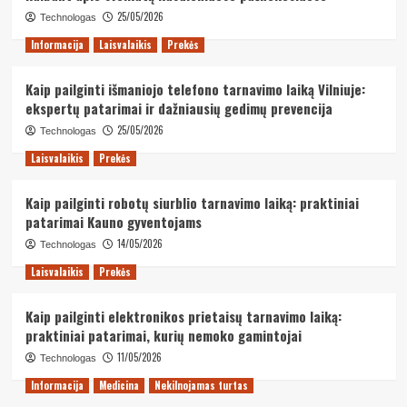
25/05/2026
Technologas
Informacija
Laisvalaikis
Prekės
Kaip pailginti išmaniojo telefono tarnavimo laiką Vilniuje:
ekspertų patarimai ir dažniausių gedimų prevencija
25/05/2026
Technologas
Laisvalaikis
Prekės
Kaip pailginti robotų siurblio tarnavimo laiką: praktiniai
patarimai Kauno gyventojams
14/05/2026
Technologas
Laisvalaikis
Prekės
Kaip pailginti elektronikos prietaisų tarnavimo laiką:
praktiniai patarimai, kurių nemoko gamintojai
11/05/2026
Technologas
Informacija
Medicina
Nekilnojamas turtas