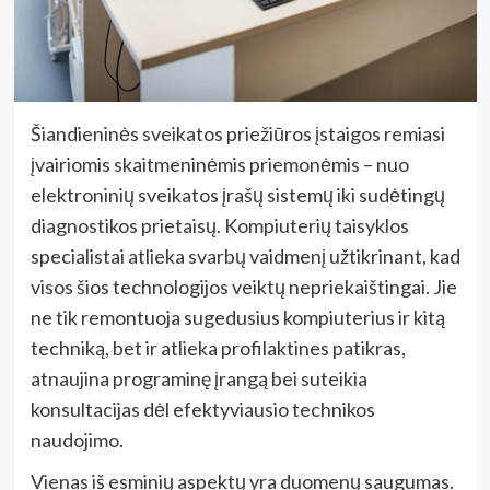
Šiandieninės sveikatos priežiūros įstaigos remiasi
įvairiomis skaitmeninėmis priemonėmis – nuo
elektroninių sveikatos įrašų sistemų iki sudėtingų
diagnostikos prietaisų. Kompiuterių taisyklos
specialistai atlieka svarbų vaidmenį užtikrinant, kad
visos šios technologijos veiktų nepriekaištingai. Jie
ne tik remontuoja sugedusius kompiuterius ir kitą
techniką, bet ir atlieka profilaktines patikras,
atnaujina programinę įrangą bei suteikia
konsultacijas dėl efektyviausio technikos
naudojimo.
Vienas iš esminių aspektų yra duomenų saugumas.