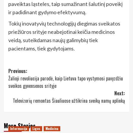
paveiktas ląsteles, taip sumažinant šalutinį poveikį
ir padidinant gydymo efektyvumą.
Tokių inovatyvių technologijų diegimas sveikatos
priežiūros srityje neabejotinai keičia medicinos
veidą, suteikdamas naujų galimybių tiek
pacientams, tiek gydytojams.
Post
Previous:
Žalioji revoliucija parodė, kaip Lietuva tapo vystymosi pavyzdžiu
navigation
sveikos gyvensenos srityje
Next:
Televizorių remontas Šiauliuose užtikrina sveiką namų aplinką
More Stories
Informacija
Ligos
Medicina