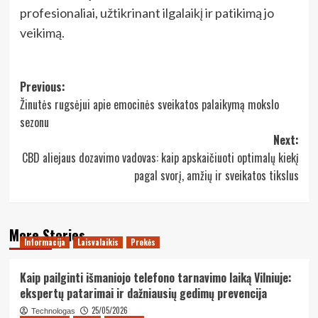
profesionaliai, užtikrinant ilgalaikį ir patikimą jo
veikimą.
Post
Previous:
Žinutės rugsėjui apie emocinės sveikatos palaikymą mokslo
navigation
sezonu
Next:
CBD aliejaus dozavimo vadovas: kaip apskaičiuoti optimalų kiekį
pagal svorį, amžių ir sveikatos tikslus
More Stories
Informacija
Laisvalaikis
Prekės
Kaip pailginti išmaniojo telefono tarnavimo laiką Vilniuje:
ekspertų patarimai ir dažniausių gedimų prevencija
25/05/2026
Technologas