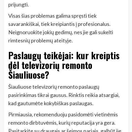
prijungti.
Visas šias problemas galima spręsti tiek
savarankiškai, tiek kreipiantis į profesionalus.
Neignoruokite jokių gedimų, nes jie gali sukelti
rimtesnių problemų ateityje.
Paslaugų teikėjai: kur kreiptis
dėl televizorių remonto
Šiauliuose?
Šiauliuose televizorių remonto paslaugų
pasirinkimas tikrai gausus. Rinktis reikia atsargiai,
kad gautumėte kokybiškas paslaugas.
Pirmiausia, rekomenduoju pasidomėti vietinėmis
remonto dirbtuvėmis, kurių reputacija yra gera.
Pasitarkite su draugais ar šeimos nariais, galbūt jie