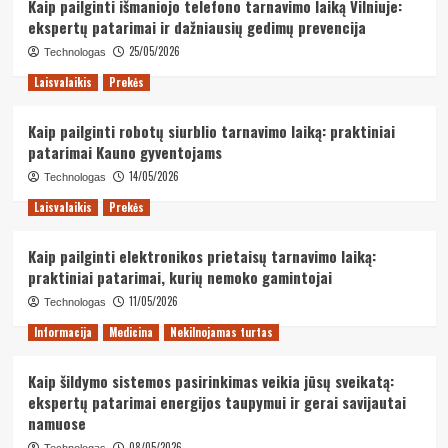
Kaip pailginti išmaniojo telefono tarnavimo laiką Vilniuje:
ekspertų patarimai ir dažniausių gedimų prevencija
25/05/2026
Technologas
Laisvalaikis
Prekės
Kaip pailginti robotų siurblio tarnavimo laiką: praktiniai
patarimai Kauno gyventojams
14/05/2026
Technologas
Laisvalaikis
Prekės
Kaip pailginti elektronikos prietaisų tarnavimo laiką:
praktiniai patarimai, kurių nemoko gamintojai
11/05/2026
Technologas
Informacija
Medicina
Nekilnojamas turtas
Kaip šildymo sistemos pasirinkimas veikia jūsų sveikatą:
ekspertų patarimai energijos taupymui ir gerai savijautai
namuose
08/05/2026