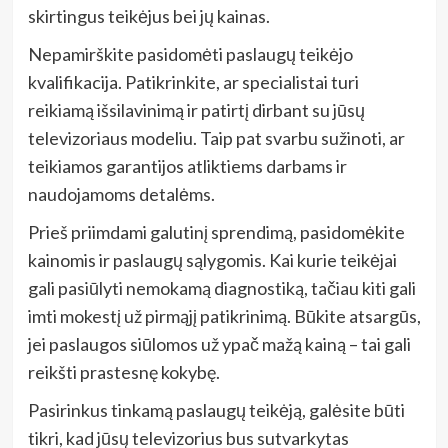
skirtingus teikėjus bei jų kainas.
Nepamirškite pasidomėti paslaugų teikėjo
kvalifikacija. Patikrinkite, ar specialistai turi
reikiamą išsilavinimą ir patirtį dirbant su jūsų
televizoriaus modeliu. Taip pat svarbu sužinoti, ar
teikiamos garantijos atliktiems darbams ir
naudojamoms detalėms.
Prieš priimdami galutinį sprendimą, pasidomėkite
kainomis ir paslaugų sąlygomis. Kai kurie teikėjai
gali pasiūlyti nemokamą diagnostiką, tačiau kiti gali
imti mokestį už pirmąjį patikrinimą. Būkite atsargūs,
jei paslaugos siūlomos už ypač mažą kainą – tai gali
reikšti prastesnę kokybę.
Pasirinkus tinkamą paslaugų teikėją, galėsite būti
tikri, kad jūsų televizorius bus sutvarkytas