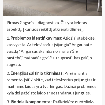
Pirmas žingsnis – diagnostika. Čia yra keletas
aspektų, į kuriuos reikėtų atkreipti dėmesį:
1.
Problemos identifikavimas:
Atidžiai stebėkite,
kas vyksta. Ar televizorius įsijungia? Ar gaunate
vaizdą? Ar garsas skamba normaliai? Šie
pastebėjimai padės greičiau suprasti, kas galėjo
sugesti.
2.
Energijos šaltinio tikrinimas:
Prieš imantis
remonto, įsitikinkite, kad televizorius prijungtas ir
maitinimo laidas yra tvarkingas. Dažnai problemos
kyla dėl pažeisto laido ar nesandaraus jungties.
3.
Išoriniai komponentai:
Patikrinkite nuotolinio