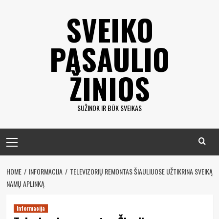
Eiti
SVEIKO
prie
turinio
PASAULIO
ŽINIOS
SUŽINOK IR BŪK SVEIKAS
Pagrindinis
meniu
HOME
INFORMACIJA
TELEVIZORIŲ REMONTAS ŠIAULIUOSE UŽTIKRINA SVEIKĄ
NAMŲ APLINKĄ
Informacija