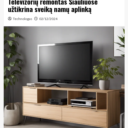
Televizorių remontas Šiauliuose
užtikrina sveiką namų aplinką
Technologas
02/12/2024