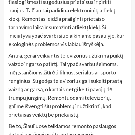
tiesiog išmesti sugedusius prietaisus ir pirkti
naujus. Tačiau tai padidina elektroninių atliekų
kiekį. Remontas leidžia prailginti prietaiso
tarnavimo laiką ir sumažinti atliekų kiekį. Ši
iniciatyva ypač svarbi šiuolaikiniame pasaulyje, kur
ekologinės problemos vis labiau išryškėja.
Antra, gerai veikiantis televizorius užtikrina puikų
vaizdo ir garso patirtį. Tai ypač svarbu šeimoms,
mėgstančioms žiūrėti filmus, serialus ar sporto
renginius. Sugedęs televizorius gali sukelti prastą
vaizdą ar garsą, o kartais netgi kelti pavojų dėl
trumpų jungimų. Remontuodami televizorių,
galime išvengti šių problemų ir užtikrinti, kad
prietaisas veiktų be priekaištų.
Be to, Šiauliuose teikiamos remonto paslaugos
dažnai pasižymi greitu aptarnavimu ir