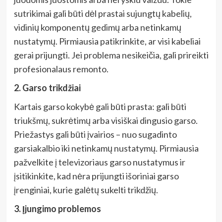
sutrikimai gali būti dėl prastai sujungtų kabelių,
vidinių komponentų gedimų arba netinkamų
nustatymų. Pirmiausia patikrinkite, ar visi kabeliai
gerai prijungti. Jei problema nesikeičia, gali prireikti
profesionalaus remonto.
2. Garso trikdžiai
Kartais garso kokybė gali būti prasta: gali būti
triukšmų, sukrėtimų arba visiškai dingusio garso.
Priežastys gali būti įvairios – nuo sugadinto
garsiakalbio iki netinkamų nustatymų. Pirmiausia
pažvelkite į televizoriaus garso nustatymus ir
įsitikinkite, kad nėra prijungti išoriniai garso
įrenginiai, kurie galėtų sukelti trikdžių.
3. Įjungimo problemos