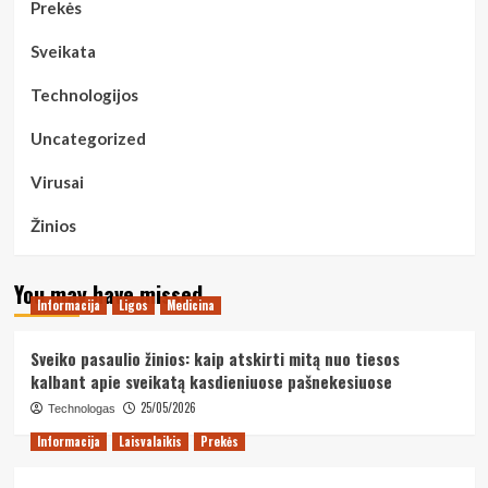
Prekės
Sveikata
Technologijos
Uncategorized
Virusai
Žinios
You may have missed
Informacija
Ligos
Medicina
Sveiko pasaulio žinios: kaip atskirti mitą nuo tiesos
kalbant apie sveikatą kasdieniuose pašnekesiuose
25/05/2026
Technologas
Informacija
Laisvalaikis
Prekės