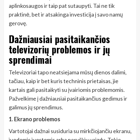
aplinkosaugos ir taip pat sutaupyti. Tai ne tik
praktinė, bet ir atsakinga investicija į savo namų
gerovę.
Dažniausiai pasitaikančios
televizorių problemos ir jų
sprendimai
Televizoriai tapo neatsiejama mūsų dienos dalimi,
tačiau, kaip ir bet kuris techninis prietaisas, jie
kartais gali pasitaikyti su įvairiomis problemomis.
Pažvelkime į dažniausiai pasitaikančius gedimus ir
galimus jų sprendimus.
1. Ekrano problemos
Vartotojai dažnai susiduria su mirkčiojančiu ekranu,
juodomis juostomis arba neryškiu vaizdu. Tokie