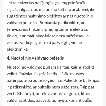
Jei televizorius nesijungia, galimų priežasčių
sąrašas ilgas: nuo maitinimo šaltinio problemų iki
sugadintos maitinimo plokštės ar net nuotolinio
valdymo pultelio. Pirmiausia patikrinkite, ar
televizorius tinkamai prijungtas prie elektros
tinklo, ir ar maitinimo laidas nėra pažeistas. Jei
viskas tvarkoje, gali tekti pažvelgti į vidinę
elektroniką.
4. Nuotolinio valdymo pultelis
Nuotolinio valdymo pultelis kartais gali nustoikti
veikti. Dažniausia priežastis – išsikrovusios
baterijos arba pultelio gedimai. Pakeiskite baterijas
ir patikrinkite, ar pultelis nėra pažeistas. Taip pat
verta išbandyti, ar televizorius reaguoja į kitus
valdymo būdus, pavyzdžiui, mygtukus ant pačio