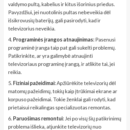
valdymo pultą, kabelius ir kitus išorinius priedus.
Pavyzdžiui, jei nuotolinis pultas nebeveikia dėl
išsikrovusių baterijų, gali pasirodyti, kad ir
televizorius neveikia.
4.
Programinės įrangos atnaujinimas:
Pasenusi
programinė įranga taip pat gali sukelti problemų.
Patikrinkite, ar yra galimybė atnaujinti
televizoriaus programinę įrangą, ir atlikite tai, jei
reikia.
5.
Fiziniai pažeidimai:
Apžiūrėkite televizorių dėl
matomų pažeidimų, tokių kaip įtrūkimai ekrane ar
korpuso pažeidimai. Tokie ženklai gali rodyti, kad
prietaisui reikalingas specializuotas remontas.
6.
Paruošimas remontui:
Jei po visų šių patikrinimų
problema išlieka, atjunkite televizorių nuo