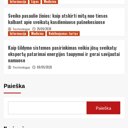
Informacija
Ligos
Medicina
Sveiko pasaulio žinios: kaip atskirti mitą nuo tiesos
kalbant apie sveikatą kasdieniuose pašnekesiuose
25/05/2026
Technologas
Informacija
Medicina
Nekilnojamas turtas
Kaip šildymo sistemos pasirinkimas veikia jūsų sveikatą:
ekspertų patarimai energijos taupymui ir gerai savijautai
namuose
08/05/2026
Technologas
Paieška
Paieška