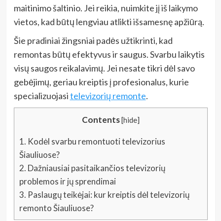
maitinimo šaltinio. Jei reikia, nuimkite jį iš laikymo
vietos, kad būtų lengviau atlikti išsamesnę apžiūrą.
Šie pradiniai žingsniai padės užtikrinti, kad
remontas būtų efektyvus ir saugus. Svarbu laikytis
visų saugos reikalavimų. Jei nesate tikri dėl savo
gebėjimų, geriau kreiptis į profesionalus, kurie
specializuojasi
televizorių remonte
.
Contents
[
hide
]
1.
Kodėl svarbu remontuoti televizorius
Šiauliuose?
2.
Dažniausiai pasitaikančios televizorių
problemos ir jų sprendimai
3.
Paslaugų teikėjai: kur kreiptis dėl televizorių
remonto Šiauliuose?